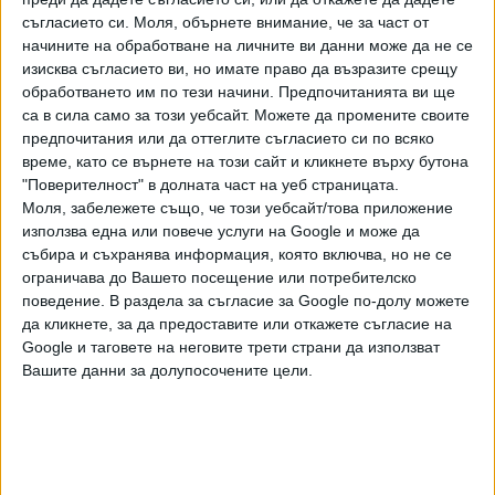
заканил с убийство на журналиста В. А. В., като изрекъл
съгласието си.
Моля, обърнете внимание, че за част от
думите: "Ще ви спукаме главите, сега ще ви убиваме",
начините на обработване на личните ви данни може да не се
изисква съгласието ви, но имате право да възразите срещу
което също е предизвикало основателен страх за
обработването им по тези начини. Предпочитанията ви ще
осъществяването ѝ.
са в сила само за този уебсайт. Можете да промените своите
предпочитания или да оттеглите съгласието си по всяко
Съдът наложи и на двамата подсъдими, които са
време, като се върнете на този сайт и кликнете върху бутона
неосъждани, едно общо наказание за извършените от
"Поверителност" в долната част на уеб страницата.
тях престъпления "лишаване от свобода", за срок от по
Моля, забележете също, че този уебсайт/това приложение
девет месеца, изпълнението на което се отлага за
използва една или повече услуги на Google и може да
изпитателен срок от по три години, считано от влизане
събира и съхранява информация, която включва, но не се
на присъдата в сила.
ограничава до Вашето посещение или потребителско
поведение. В раздела за съгласие за Google по-долу можете
Двамата подсъдими са осъдени и да платят разноските
да кликнете, за да предоставите или откажете съгласие на
по делото.
Google и таговете на неговите трети страни да използват
Вашите данни за долупосочените цели.
От съда уточниха пред БТА, че става въпрос за
инцидент с журналиста Валя Ахчиева и нейния оператор.
Инцидентът е от частната болница в Дупница,
когато Ахчиева правела разследване за издаването на
смъртния акт на Ангел Христов.