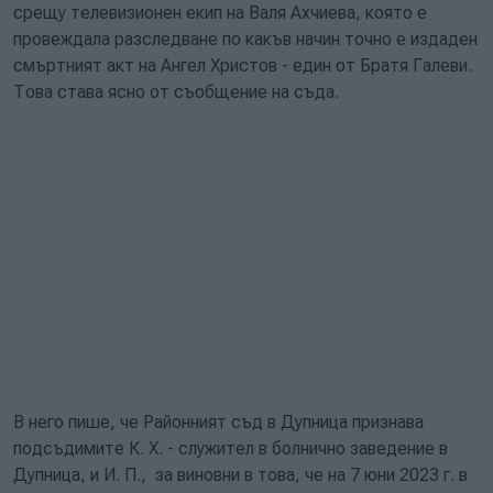
срещу телевизионен екип на Валя Ахчиева, която е
провеждала разследване по какъв начин точно е издаден
смъртният акт на Ангел Христов - един от Братя Галеви.
Това става ясно от съобщение на съда.
В него пише, че Районният съд в Дупница признава
подсъдимите К. Х. - служител в болнично заведение в
Дупница, и И. П., за виновни в това, че на 7 юни 2023 г. в