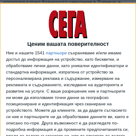
коридора и пред болничното заведение в Дупница, в
съучастие като съизвършители, чрез нанасяне на удари
с ръце и крака по цялото тяло, са причинили на В. В. (ТВ
оператор) лека телесна повреда.
Деянието е извършено по хулигански подбуди - на
публично място, в сградата и двора на болничното
Ценим вашата поверителност
заведение, без каквато и да било причина и поведение от
Ние и нашите 1541
партньори
съхраняваме и/или имаме
страна на пострадалия, демонстрирайки физическа сила
достъп до информация на устройство, като бисквитки, и
и изразявайки по този начин пренебрежение и явно
обработваме лични данни, като уникални идентификатори и
стандартна информация, изпратена от устройство за
неуважение към обществото и в частност към
персонализирана реклама и съдържание, измерване на
човешката личност, допълват от съда.
рекламата и съдържанието, изследване на аудиторията и
развитие на услуги.
С ваше разрешение ние и партньорите
Двамата подсъдими са признати за виновни и за закана с
ни може да използваме точни данни за географско
убийство към телевизионния оператор, като изрекли
позициониране и идентификация чрез сканиране на
думите: "Ще ви убием и няма на кого да се оплачете", и
устройството. Можете да кликнете, за да дадете съгласието
тази закана е възбудила в потърпевшия основателен
си ние и партньорите ни да обработваме данните ви, както е
страх за осъществяването ѝ.
описано по-горе. Друга възможност е да разгледате по-
подробна информация и да промените предпочитанията си,
Подсъдимият И. П. е признат за виновен и в това, че се
преди да дадете съгласието си, или да откажете да дадете