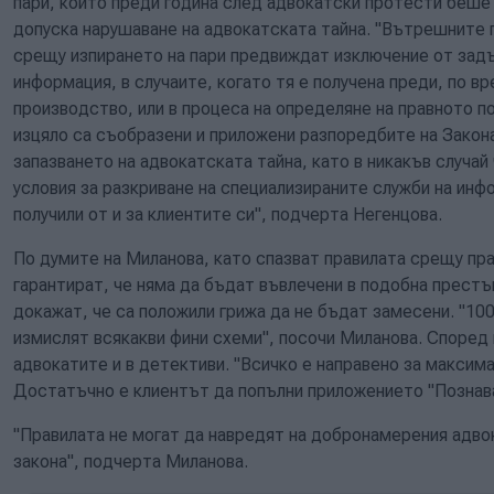
пари, който преди година след адвокатски протести беше 
допуска нарушаване на адвокатската тайна. "Вътрешните п
срещу изпирането на пари предвиждат изключение от зад
информация, в случаите, когато тя е получена преди, по в
производство, или в процеса на определяне на правното по
изцяло са съобразени и приложени разпоредбите на Закон
запазването на адвокатската тайна, като в никакъв случай
условия за разкриване на специализираните служби на инф
получили от и за клиентите си", подчерта Негенцова.
По думите на Миланова, като спазват правилата срещу пра
гарантират, че няма да бъдат въвлечени в подобна престъ
докажат, че са положили грижа да не бъдат замесени. "100
измислят всякакви фини схеми", посочи Миланова. Според
адвокатите и в детективи. "Всичко е направено за максима
Достатъчно е клиентът да попълни приложението "Познавай
"Правилата не могат да навредят на добронамерения адвок
закона", подчерта Миланова.