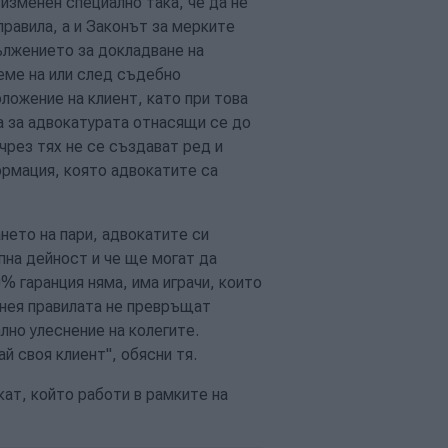
изменен специално така, че да не
равила, а и Законът за мерките
ължението за докладване на
реме на или след съдебно
ложение на клиент, като при това
а за адвокатурата отнасящи се до
 чрез тях не се създават ред и
ормация, която адвокатите са
нето на пари, адвокатите си
пна дейност и че ще могат да
% гаранция няма, има играчи, които
 нея правилата не превръщат
лно улеснение на колегите.
 своя клиент", обясни тя.
ат, който работи в рамките на