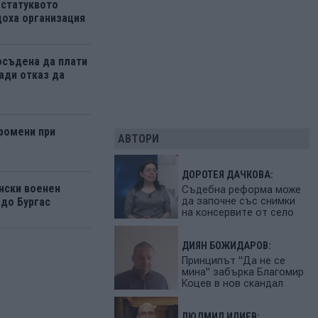
 статуквото
оха организация
осъдена да плати
ади отказ да
ромени при
АВТОРИ
ДОРОТЕЯ ДАЧКОВА:
нски военен
Съдебна реформа може
да започне със снимки
 до Бургас
на консервите от село
ДИЯН БОЖИДАРОВ:
Принципът "Да не се
мина" забърка Благомир
Коцев в нов скандал
ЛЮДМИЛ ИЛИЕВ: