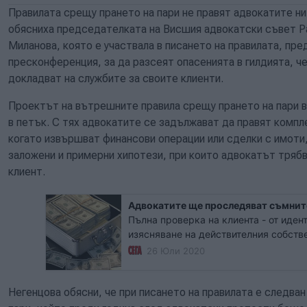
Правилата срещу прането на пари не правят адвокатите ни
обясниха председателката на Висшия адвокатски съвет Р
Миланова, която е участвала в писането на правилата, пр
пресконференция, за да разсеят опасенията в гилдията, 
докладват на службите за своите клиенти.
Проектът на вътрешните правила срещу прането на пари в
в петък. С тях адвокатите се задължават да правят компл
когато извършват финансови операции или сделки с имоти,
заложени и примерни хипотези, при които адвокатът трябв
клиент.
Адвокатите ще проследяват съмнит
Пълна проверка на клиента - от иден
изясняване на действителния собств
установяване на произхода на средс
26 Юли 2020
всеки адвокат, когато работи по сдел
операции, или просто предоставя
Негенцова обясни, че при писането на правилата е следва