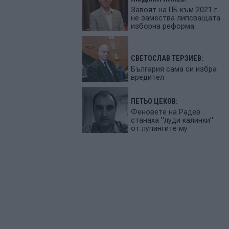
Завоят на ПБ към 2021 г.
не замества липсващата
изборна реформа
СВЕТОСЛАВ ТЕРЗИЕВ:
България сама си избра
вредител
ПЕТЬО ЦЕКОВ:
Феновете на Радев
станаха "луди калинки"
от лупингите му