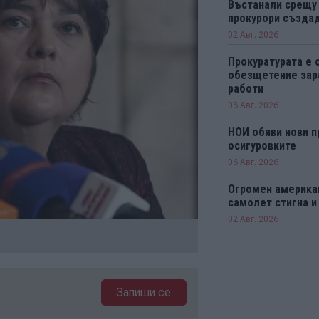
Въстанали срещу
прокурори създад
02 Авг. 2026
Прокуратурата е 
обезщетение зар
работи
03 Авг. 2026
НОИ обяви нови п
осигуровките
06 Авг. 2026
Огромен америка
самолет стигна и
02 Авг. 2026
Запиши се