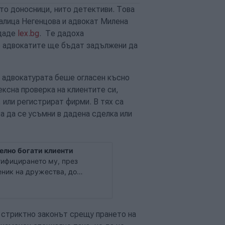
то доносници, нито детективи. Това
алица Негенцова и адвокат Милена
едаде
lex.bg
. Те дадоха
че адвокатите ще бъдат задължени да
 адвокатурата беше огласен късно
ексна проверка на клиентите си,
 или регистрират фирми. В тях са
а да се усъмни в дадена сделка или
елно богати клиенти
тифицирането му, през
еник на дружества, до
твата му, ще трябва да прави
ки с имоти и финансови
н стриктно законът срещу прането на