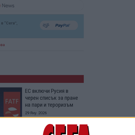
в “Сега”,
ова
ЕС включи Русия в
черен списък за пране
на пари и тероризъм
29 Яну. 2026