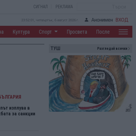
СИГНАЛ
РЕКЛАМА
Анонимен
ВХОД
23:52:01, четвъртък, 6 август 2026 г.
на
Култура
Спорт
Просвета
После
ТУШ
Разгледай всички
БЪЛГАРИЯ
път изплува в
бата за санкции