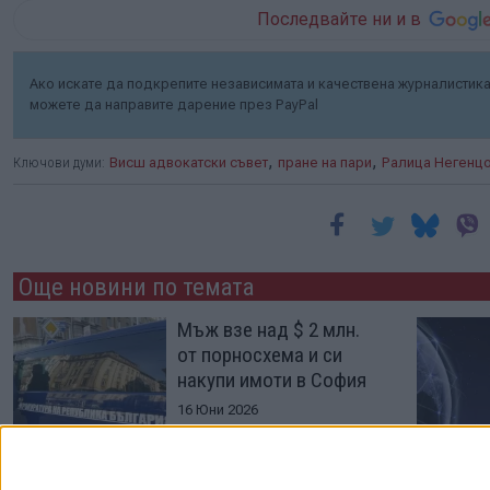
Последвайте ни и в
Ако искате да подкрепите независимата и качествена журналистика 
можете да направите дарение през PayPal
,
,
Ключови думи:
Висш адвокатски съвет
пране на пари
Ралица Негенц
Още новини по темата
Мъж взе над $ 2 млн.
от порносхема и си
накупи имоти в София
16 Юни 2026