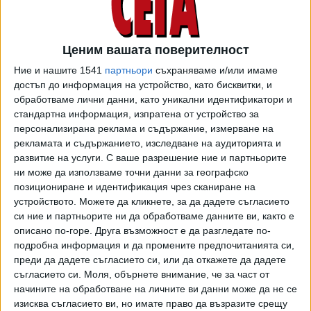
ангажиран и суперкомпютърът на ЕС, инсталиран заедно
с малкия адронен колайдер в тунелите на метрото. До
групата ни от пътешественици във времето доближава
Ценим вашата поверителност
спретнато белобрадо старче, зажадняло за приказки:
Ние и нашите 1541
партньори
съхраняваме и/или имаме
достъп до информация на устройство, като бисквитки, и
- Българите, уважаеми господа, неусетно губят
обработваме лични данни, като уникални идентификатори и
суверенитета си. Те вече са престанали да бъдат народ
стандартна информация, изпратена от устройство за
- днес това е една аморфна маса, едно болно стадо -
персонализирана реклама и съдържание, измерване на
без общи идеали и цели, с масово умствено оскотяване.
рекламата и съдържанието, изследване на аудиторията и
развитие на услуги.
С ваше разрешение ние и партньорите
До това дередже населението е докарано от
ни може да използваме точни данни за географско
политическите и образователните конвергенции, както и
позициониране и идентификация чрез сканиране на
от задължителните курсове за тотално затъпяване -
устройството. Можете да кликнете, за да дадете съгласието
разказва ни той.
си ние и партньорите ни да обработваме данните ви, както е
описано по-горе. Друга възможност е да разгледате по-
Старчето желае анонимност, но споделя, че някога е
подробна информация и да промените предпочитанията си,
било професор в Института за българския език. И
преди да дадете съгласието си, или да откажете да дадете
продължава:
съгласието си.
Моля, обърнете внимание, че за част от
начините на обработване на личните ви данни може да не се
- Преди година министърът на културата Банов нареди
изисква съгласието ви, но имате право да възразите срещу