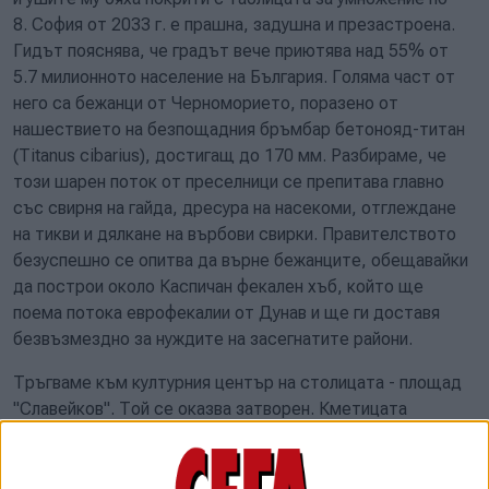
8. София от 2033 г. е прашна, задушна и презастроена.
Гидът пояснява, че градът вече приютява над 55% от
5.7 милионното население на България. Голяма част от
него са бежанци от Черноморието, поразено от
нашествието на безпощадния бръмбар бетонояд-титан
(Titanus cibarius), достигащ до 170 мм. Разбираме, че
този шарен поток от преселници се препитава главно
със свирня на гайда, дресура на насекоми, отглеждане
на тикви и дялкане на върбови свирки. Правителството
безуспешно се опитва да върне бежанците, обещавайки
да построи около Каспичан фекален хъб, който ще
поема потока еврофекалии от Дунав и ще ги доставя
безвъзмездно за нуждите на засегнатите райони.
Тръгваме към културния център на столицата - площад
"Славейков". Той се оказва затворен. Кметицата
Фандъкова е разпоредила да се изследва влиянието на
Кориолисовото ускорение и либрацията на Луната върху
измятането на трамвайните релси. В тази дейност е