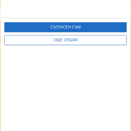
рускоезичния американец Дмитрий N
28 Авг. 2025
СЪГЛАСЕН СЪМ
В града пристигна задник
ОЩЕ ОПЦИИ
21 Авг. 2025
Една жена я зарязал мъжът ѝ...
22 Май 2025
Още по темата