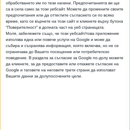
да бъде издаден нов речник на българския език. Той
обработването им по тези начини. Предпочитанията ви ще
съдържа 4500 думи, като 20% от тях са чуждици. Всяка
са в сила само за този уебсайт. Можете да промените своите
предпочитания или да оттеглите съгласието си по всяко
година нарочна лотария избира 100 български думи за
време, като се върнете на този сайт и кликнете върху бутона
отстрел. Българската реч буренясала нива е веч,
"Поверителност" в долната част на уеб страницата.
обрасла с фрази уродливи - преминава в мерена реч
Моля, забележете също, че този уебсайт/това приложение
старчето и продължава. - Залинялата мисъл убива езика.
използва една или повече услуги на Google и може да
Безжизненият език убива мисълта. Мишките имат
събира и съхранява информация, която включва, но не се
опашки, опашките нямат мишки! Промени се и
ограничава до Вашето посещение или потребителско
интонацията на речта ни. Това, което днес чуваме, не е
поведение. В раздела за съгласие за Google по-долу можете
да кликнете, за да предоставите или откажете съгласие на
звънлив български говор, а лай на бясно куче. Запази се
Google и таговете на неговите трети страни да използват
непокътнат единствено трънският диалект. Тайна
Вашите данни за долупосочените цели.
лингвистична завера сега се бори той да бъде обявен за
официален език. Властта не е съгласна, преследва
членовете й и се опитва да преправи географските
карти, присъединявайки Трънския край към отнетите ни
Западни покрайнини.
На площада до пейката на Славейкови виждаме нова.
Дело е на скулптора Александър Хайтов. На нея в поза