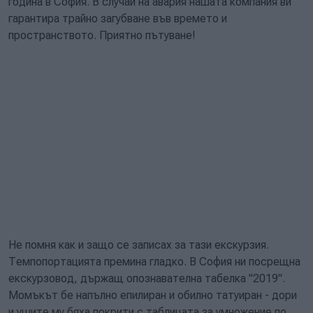
година в София. В случай на авария нашата компания ви
гарантира трайно загубване във времето и
пространството. Приятно пътуване!
Не помня как и защо се записах за тази екскурзия.
Темпопортацията премина гладко. В София ни посрещна
екскурзовод, държащ опознавателна табелка "2019".
Момъкът бе напълно епилиран и обилно татуиран - дори
и ушите му бяха покрити с таблицата за умножение по