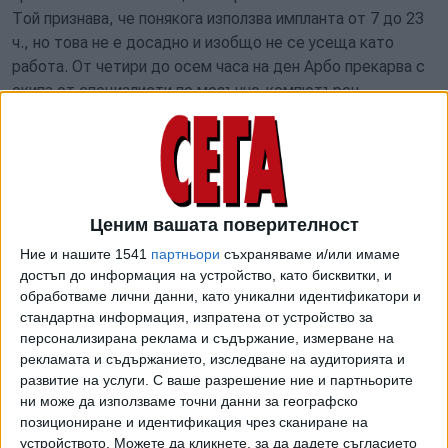
Той признава, че понякога използва импланта от 7 до 23
ч., но това не е досадно и изобщо не се усеща като
работа. От четири до осем часа на ден Арбо прекарва с
екипа от специалисти по мозъчно-компютърен
интерфейс в Мериленд. Той обаче също така може да
използва компютъра с импланта за лични нужди.
"Използвам го, за да изпращам съобщения на хора в X,
да използвам Instagram, да отговарям на имейли, да
Ценим вашата поверителност
играя компютърни игри, да чета комикси онлайн и да
влизам в уебсайт, за да уча японски. Използвах го и за да
Ние и нашите 1541
партньори
съхраняваме и/или имаме
резервирам хотел, за да посетя централата на
достъп до информация на устройство, като бисквитки, и
обработваме лични данни, като уникални идентификатори и
Neuralink", разкрива Арбо.
стандартна информация, изпратена от устройство за
Мъжът също така призна, че веднъж е заспал, докато е
персонализирана реклама и съдържание, измерване на
рекламата и съдържанието, изследване на аудиторията и
използвал компютъра чрез импланта, и докато е спял,
развитие на услуги.
С ваше разрешение ние и партньорите
курсорът е продължил да се движи и да натиска бутони.
ни може да използваме точни данни за географско
"Заспах за около пет минути, а когато се събудих, на
позициониране и идентификация чрез сканиране на
компютъра бяха отворени около 10 различни
устройството. Можете да кликнете, за да дадете съгласието