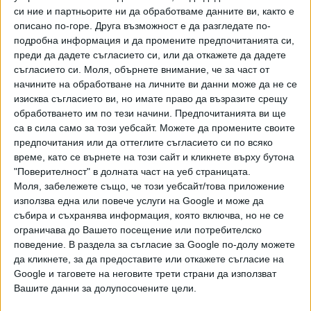
приложения. За да се предотврати това, курсорът може
си ние и партньорите ни да обработваме данните ви, както е
да бъде изключен, но в този случай не го направих",
описано по-горе. Друга възможност е да разгледате по-
добавя Арбо.
подробна информация и да промените предпочитанията си,
преди да дадете съгласието си, или да откажете да дадете
Ноланд Арбо обяснява, че имплантирането на чипа му е
съгласието си.
Моля, обърнете внимание, че за част от
позволило да възстанови връзката си със света,
начините на обработване на личните ви данни може да не се
изисква съгласието ви, но имате право да възразите срещу
приятелите и семейството. "Направи ме по-добър в
обработването им по тези начини. Предпочитанията ви ще
писането на текстови съобщения и по-добър във
са в сила само за този уебсайт. Можете да промените своите
взаимодействието с хората, например в социалните
предпочитания или да оттеглите съгласието си по всяко
мрежи", разказва той.
време, като се върнете на този сайт и кликнете върху бутона
"Поверителност" в долната част на уеб страницата.
Арбо също разказва и за проблеми с импланта. Месец
Моля, забележете също, че този уебсайт/това приложение
след операцията той забелязал, че устройството почти
използва една или повече услуги на Google и може да
напълно е загубило своята функционалност: повечето от
събира и съхранява информация, която включва, но не се
електродите, имплантирани в мозъка му, са отслабнали
ограничава до Вашето посещение или потребителско
поведение. В раздела за съгласие за Google по-долу можете
и са спрели да отчитат сигналите, необходими за
да кликнете, за да предоставите или откажете съгласие на
превръщането на мислите в движения на курсора. "След
Google и таговете на неговите трети страни да използват
операцията бях в подем, но след това всичко се
Вашите данни за долупосочените цели.
разпадна. Беше наистина трудно. Плачех", казва Арбо в