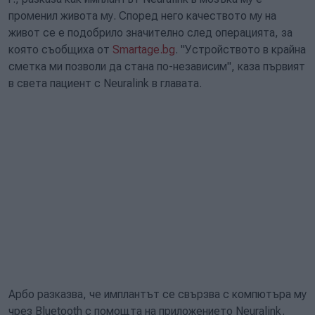
променил живота му. Според него качеството му на
живот се е подобрило значително след операцията, за
която съобщиха от
Smartage.bg
. "Устройството в крайна
сметка ми позволи да стана по-независим", каза първият
в света пациент с Neuralink в главата.
Арбо разказва, че имплантът се свързва с компютъра му
чрез Bluetooth с помощта на приложението Neuralink.