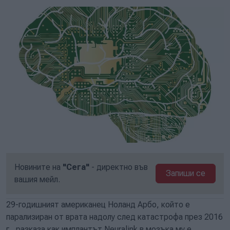
Новините на
"Сега"
- директно във
Запиши се
вашия мейл.
29-годишният американец Ноланд Арбо, който е
парализиран от врата надолу след катастрофа през 2016
г., разказа как имплантът Neuralink в мозъка му е