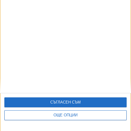
Още един пациент ще получи мозъчен имплант
от Neuralink
21 Май 2024
Мъск обеща на слепите да прогледнат
21 Март 2024
Още по темата
СЪГЛАСЕН СЪМ
ОЩЕ НОВИНИ ОТ НАУКА И ТЕХНОЛОГИИ
ОЩЕ ОПЦИИ
Apple остави руснаците без любимите им приложения