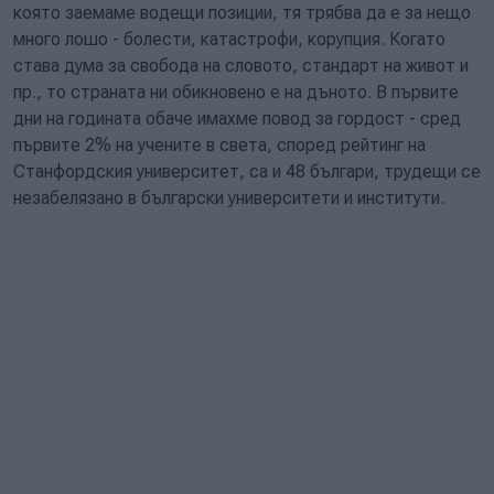
която заемаме водещи позиции, тя трябва да е за нещо
много лошо - болести, катастрофи, корупция. Когато
става дума за свобода на словото, стандарт на живот и
пр., то страната ни обикновено е на дъното. В първите
дни на годината обаче имахме повод за гордост - сред
първите 2% на учените в света, според рейтинг на
Станфордския университет, са и 48 българи, трудещи се
незабелязано в български университети и институти.