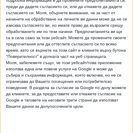
подробна информация и да промените предпочитанията си,
средство за оценяване на неопределеността, присъща
преди да дадете съгласието си, или да откажете да дадете
на реалните обекти и процеси). Съдейки по различни
съгласието си.
Моля, обърнете внимание, че за част от
наукометрични показатели, теорията на ИРМ е сред най-
начините на обработване на личните ви данни може да не се
изисква съгласието ви, но имате право да възразите срещу
сериозните приноси на българската към световната
обработването им по тези начини. Предпочитанията ви ще
наука. Чл.-кор. Атанасов е създател и на теориите на
са в сила само за този уебсайт. Можете да промените своите
обобщените мрежи (разширения на мрежите на Петри) и
предпочитания или да оттеглите съгласието си по всяко
на индексираните матрици, автор на статии върху нови
време, като се върнете на този сайт и кликнете върху бутона
видове редици на Фибоначи и нови аритметични функции.
"Поверителност" в долната част на уеб страницата.
Моля, забележете също, че този уебсайт/това приложение
използва една или повече услуги на Google и може да
събира и съхранява информация, която включва, но не се
От електроника до козметика
ограничава до Вашето посещение или потребителско
поведение. В раздела за съгласие за Google по-долу можете
Чл.-кор. проф. Димчо Кашчиев от БАН
(740-о място
да кликнете, за да предоставите или откажете съгласие на
в Химическа физика) е международно известен учен в
Google и таговете на неговите трети страни да използват
областта на теорията на образуването и растежа на
Вашите данни за долупосочените цели.
кристали, капки и мехурчета. Научните резултати в тази
област са изключително важни при изработването на
прибори и интегрални схеми за микроелектрониката, при
контролирането на твърдостта или еластичността на