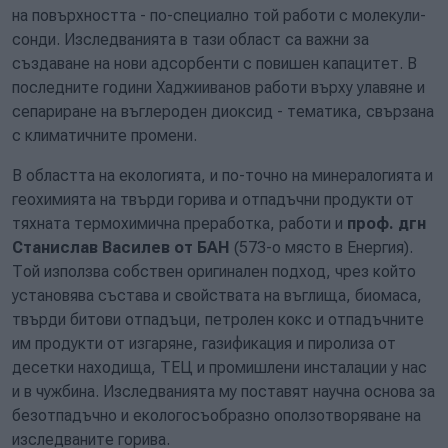
на повърхността - по-специално той работи с молекули-
сонди. Изследванията в тази област са важни за
създаване на нови адсорбенти с повишен капацитет. В
последните години Хаджииванов работи върху улавяне и
сепариране на въглероден диоксид - тематика, свързана
с климатичните промени.
В областта на екологията, и по-точно на минералогията и
геохимията на твърди горива и отпадъчни продукти от
тяхната термохимична преработка, работи и
проф. дгн
Станислав Василев от БАН
(573-о място в Енергия).
Той използва собствен оригинален подход, чрез който
установява състава и свойствата на въглища, биомаса,
твърди битови отпадъци, петролен кокс и отпадъчните
им продукти от изгаряне, газификация и пиролиза от
десетки находища, ТЕЦ и промишлени инсталации у нас
и в чужбина. Изследванията му поставят научна основа за
безотпадъчно и екологосъобразно оползотворяване на
изследваните горива.