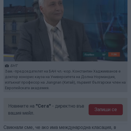
БНТ
Зам.-председателят на БАН чл.-кор. Константин Хаджииванов е
доктор хонорис кауза на Университета на Долна Нормандия,
изтъкнат професор на Jiangnan (Китай), първият български член на
Европейската академия.
Новините на
"Сега"
- директно във
Запиши се
вашия мейл.
Свикнали сме, че ако има международна класация, в