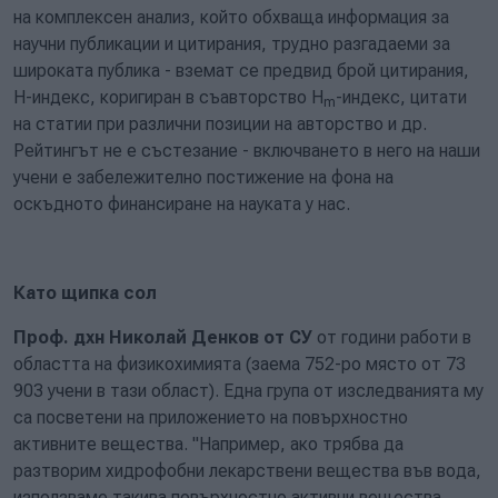
на комплексен анализ, който обхваща информация за
научни публикации и цитирания, трудно разгадаеми за
широката публика - вземат се предвид брой цитирания,
H-индекс, коригиран в съавторство H
-индекс, цитати
m
на статии при различни позиции на авторство и др.
Рейтингът не е състезание - включването в него на наши
учени е забележително постижение на фона на
оскъдното финансиране на науката у нас.
Като щипка сол
Проф. дхн Николай Денков от СУ
от години работи в
областта на физикохимията (заема 752-ро място от 73
903 учени в тази област). Една група от изследванията му
са посветени на приложението на повърхностно
активните вещества. "Например, ако трябва да
разтворим хидрофобни лекарствени вещества във вода,
използваме такива повърхностно активни вещества