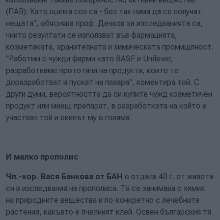
(ПАВ). Като щипка сол са - без тях няма да се получат
нещата", обяснява проф. Денков за изследванията си,
чиито резултати се използват във фармацията,
козметиката, хранителната и химическата промишлност.
"Работим с чужди фирми като BASF и Unilеver,
разработваме прототипи на продукти, които те
доразработват и пускат на пазара", коментира той. С
други думи, вероятността да си купите чужд козметичен
продукт или миещ препарат, в разработката на който е
участвал той и екипът му е голяма.
И малко прополис
Чл.-кор. Вася Банкова от БАН
е отдала 40 г. от живота
си в изследвания на прополиса. Тя се занимава с химия
на природните вещества и по-конкретно с лечебните
растения, какъвто е пчелният клей. Освен българския тя