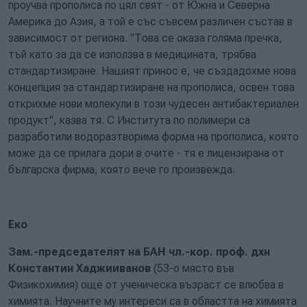
проучва прополиса по цял свят - от Южна и Северна
Америка до Азия, а той е със съвсем различен състав в
зависимост от региона. "Това се оказа голяма пречка,
тъй като за да се използва в медицината, трябва
стандартизиране. Нашият принос е, че създадохме нова
концепция за стандартизиране на прополиса, освен това
открихме нови молекули в този чудесен антибактериален
продукт", казва тя. С Института по полимери са
разработили водоразтворима форма на прополиса, която
може да се прилага дори в очите - тя е лицензирана от
българска фирма, която вече го произвежда.
Еко
Зам.-председателят на БАН чл.-кор. проф. дхн
Константин Хаджииванов
(53-о място във
Физикохимия) още от ученическа възраст се влюбва в
химията. Научните му интереси са в областта на химията