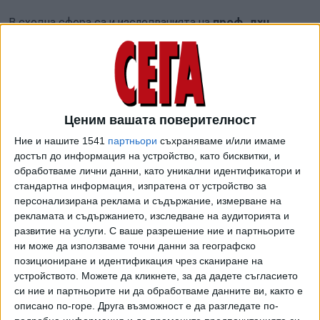
В сходна сфера са и изследванията на
проф. дхн
Весела Цакова-Станчева от БАН
(1263-а позиция в
Енергия) - свързани със синтеза и характеризирането на
електроактивни материали, в частност на електронно
проводящи полимери и техни композити, с оглед на
приложения в алтернативни източници на енергия,
Ценим вашата поверителност
сензори за биоактивни вещества в човешкия организъм
Ние и нашите 1541
партньори
съхраняваме и/или имаме
или за мониторинг на замърсители на околната среда.
достъп до информация на устройство, като бисквитки, и
обработваме лични данни, като уникални идентификатори и
стандартна информация, изпратена от устройство за
Изкуствен интелект
персонализирана реклама и съдържание, измерване на
рекламата и съдържанието, изследване на аудиторията и
Чл.-кор. проф. дмн дтн Красимир Атанасов от БАН
развитие на услуги.
С ваше разрешение ние и партньорите
заема 150-о място в област Изкуствен интелект и
ни може да използваме точни данни за географско
позициониране и идентификация чрез сканиране на
обработка на изображения. За да разберем работата му,
устройството. Можете да кликнете, за да дадете съгласието
трябва да знаем какво значат понятия като размити
си ние и партньорите ни да обработваме данните ви, както е
множества (през 1983 г. той въвежда понятието
описано по-горе. Друга възможност е да разгледате по-
"интуиционистки размити множества" (ИРМ) като