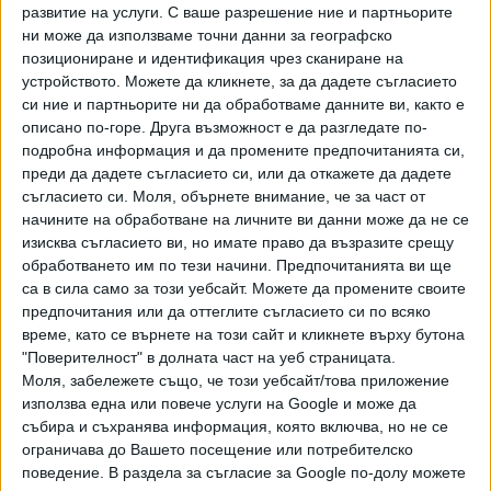
развитие на услуги.
С ваше разрешение ние и партньорите
на населението са комплексни. "От една страна, през
ни може да използваме точни данни за географско
последните години кредиторите промениха политиката
позициониране и идентификация чрез сканиране на
си и все по-често прибягват до ранна продажба на
устройството. Можете да кликнете, за да дадете съгласието
лошите си портфейли, най-вече банките. От друга
си ние и партньорите ни да обработваме данните ви, както е
страна, макроикономическата среда се подобрява
описано по-горе. Друга възможност е да разгледате по-
подробна информация и да промените предпочитанията си,
- потребителите са по-платежоспособни, по-сигурни в
преди да дадете съгласието си, или да откажете да дадете
доходите си и се стремят да погасяват задълженията си
съгласието си.
Моля, обърнете внимание, че за част от
навреме. Не е за пренебрегване и друг факт -
начините на обработване на личните ви данни може да не се
финансовата култура на българите се подобрява. Те все
изисква съгласието ви, но имате право да възразите срещу
повече разбират, че неплащането носи единствено
обработването им по тези начини. Предпочитанията ви ще
негативи за тях, което ги кара да бъдат по-стриктни и да
са в сила само за този уебсайт. Можете да промените своите
запазят доброто си кредитно досие", коментира
предпочитания или да оттеглите съгласието си по всяко
време, като се върнете на този сайт и кликнете върху бутона
Миткова.
"Поверителност" в долната част на уеб страницата.
Моля, забележете също, че този уебсайт/това приложение
Тези наблюдения обясняват защо делът на
използва една или повече услуги на Google и може да
просрочените задължения към банките, предадени за
събира и съхранява информация, която включва, но не се
събиране на колекторските фирми, пада от 54% на 49%
ограничава до Вашето посещение или потребителско
за последната година. Въпреки това банките остават
поведение. В раздела за съгласие за Google по-долу можете
най-големите кредитори на гражданите.