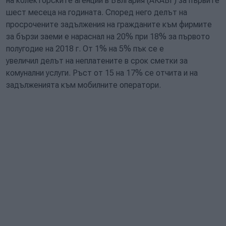
на колекторските агенции в България (АКАБГ) за първите
шест месеца на годината. Според него делът на
просрочените задължения на гражданите към фирмите
за бързи заеми е нараснал на 20% при 18% за първото
полугодие на 2018 г. От 1% на 5% пък се е
увеличил делът на неплатените в срок сметки за
комунални услуги. Ръст от 15 на 17% се отчита и на
задълженията към мобилните оператори.