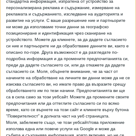
стандартна информация, изпратена от устройство за
центъра и в 124 ОУ „Васил Левски“. Екипът към
персонализирана реклама и съдържание, измерване на
програмата включва ерготерапевти, сензорен терапевт,
рекламата и съдържанието, изследване на аудиторията и
трудотерапевт, музикотерапевт, както и регулярна
развитие на услуги.
С ваше разрешение ние и партньорите
супервизия и консултации с психолог и логопед.
ни може да използваме точни данни за географско
позициониране и идентификация чрез сканиране на
В нея могат да се включват деца и ученици на
устройството. Можете да кликнете, за да дадете съгласието
допълнителна подкрепа в общообразователни детски
си ние и партньорите ни да обработваме данните ви, както е
градини и училища от област София-град. За да не се
описано по-горе. Друга възможност е да разгледате по-
дублират дейности, не могат да кандидатстват деца и
подробна информация и да промените предпочитанията си,
преди да дадете съгласието си, или да откажете да дадете
ученици, които се обучават в специални училища и
съгласието си.
Моля, обърнете внимание, че за част от
центрове за специална образователна подкрепа.
начините на обработване на личните ви данни може да не се
изисква съгласието ви, но имате право да възразите срещу
обработването им по тези начини. Предпочитанията ви ще
Как се кандидатства?
са в сила само за този уебсайт. Можете да промените своите
предпочитания или да оттеглите съгласието си по всяко
Задължително е детето да има издадена актуална
време, като се върнете на този сайт и кликнете върху бутона
"Поверителност" в долната част на уеб страницата.
заповед за допълнителна подкрепа с включена подкрепа
Моля, забележете също, че този уебсайт/това приложение
от ерготерапевт/сензорен терапевт. При липса може да
използва една или повече услуги на Google и може да
бъде направена актуализация на заповедта или
събира и съхранява информация, която включва, но не се