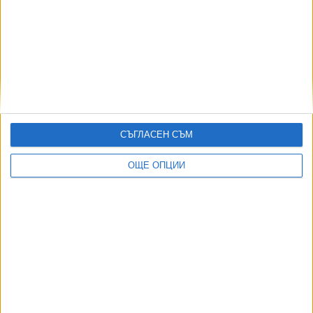
И за специалните деца ще може да има
занималня
23 Ноем. 2025
Двойно са се увеличили децата със специални
потребности в градините
СЪГЛАСЕН СЪМ
22 Окт. 2025
ОЩЕ ОПЦИИ
Още по темата
ОЩЕ НОВИНИ ОТ ПРОСВЕТА
Най-добрият олимпиец по математика и информатика е
от Варна