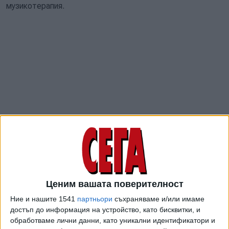
музикотерапия.
Програмата стартира през октомври всяка учебна
година с текуща група и приключва в края на май. Целта
Ценим вашата поверителност
й е възможно най-много деца да получат достъп до
Ерготерапия и сензорна терапия като част от
Ние и нашите 1541
партньори
съхраняваме и/или имаме
подкрепата за личностно развитие. Подкрепата се
достъп до информация на устройство, като бисквитки, и
осъществява в оборудваните зали в сградата на
обработваме лични данни, като уникални идентификатори и