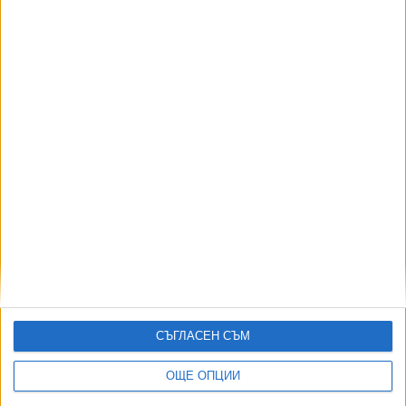
Питейната вода в София мирише заради
фитопланктона
12 Юни 2025
"Софийска вода" не иска да лепи съобщения за
отчет по входовете
29 Март 2025
СЪГЛАСЕН СЪМ
Още по темата
ОЩЕ ОПЦИИ
ОЩЕ НОВИНИ ОТ ИКОНОМИКА