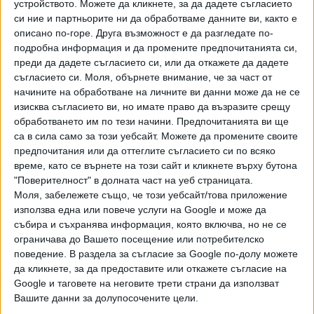
устройството. Можете да кликнете, за да дадете съгласието
на 14,44 %. "Софийска вода" разпределя много високи
си ние и партньорите ни да обработваме данните ви, както е
дивиденти, посочи още Тодоров по време на
описано по-горе. Друга възможност е да разгледате по-
обсъждането на бизнес плана.
подробна информация и да промените предпочитанията си,
преди да дадете съгласието си, или да откажете да дадете
Мая Манолова от „Изправи се БГ“ също изтъкна, че при
съгласието си.
Моля, обърнете внимание, че за част от
228 млн.. лв. печалба за следващите три години 175 млн.
начините на обработване на личните ви данни може да не се
изисква съгласието ви, но имате право да възразите срещу
лв. дивиденти „ще заминат за Франция“ ("Веолия", която
обработването им по тези начини. Предпочитанията ви ще
е акционер в "Софийска вода", е френска компания).
са в сила само за този уебсайт. Можете да промените своите
предпочитания или да оттеглите съгласието си по всяко
Манолова дори упрекна регулатора, че е допуснал
време, като се върнете на този сайт и кликнете върху бутона
концесионерът да спечели съдебото дело за размера на
"Поверителност" в долната част на уеб страницата.
дивидента.
Моля, забележете също, че този уебсайт/това приложение
използва една или повече услуги на Google и може да
"Много се говори за нашата печалба, но общите
събира и съхранява информация, която включва, но не се
инвестиции за периода 2022 - 2026 г. са 260 млн. лева.
ограничава до Вашето посещение или потребителско
Дори след повишението цената в София ще е
поведение. В раздела за съгласие за Google по-долу можете
четвъртата най-ниска в България, обясни Любомир
да кликнете, за да предоставите или откажете съгласие на
Филипов.
Google и таговете на неговите трети страни да използват
Вашите данни за долупосочените цели.
Това, разбира се, не е сериозен аргумент, защото в