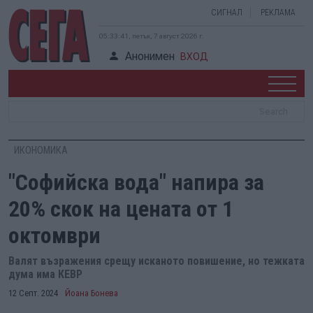
СИГНАЛ
РЕКЛАМА
05:33:42, петък, 7 август 2026 г.
Анонимен
ВХОД
ИКОНОМИКА
"Софийска вода" напира за
20% скок на цената от 1
октомври
Валят възражения срещу исканото повишение, но тежката
дума има КЕВР
12 Септ. 2024
Йоана Бонева