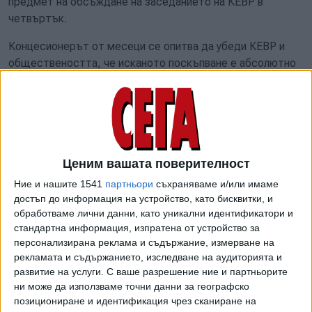
предмет на обсъждане на заседанието на КЕВР в
четвъртък.
Концесионерът от месеци се опитва да убеди КЕВР и
обществеността, че исканото поскъпване е абсолютно
обосновано и неизбежно, като посочва познати
аргументи, че иска да прави големи инвестиции в
мрежата и че всички цени вървят нагоре - на
материалите, работната ръка, тока и т.н. Освен това
дори повишената цена ще много под прага на социална
3
Ценим вашата поверителност
поносимост, който за София бил над 7 лв. за 1м
,
изтъкват от компанията.
Ние и нашите 1541
партньори
съхраняваме и/или имаме
достъп до информация на устройство, като бисквитки, и
Общинският съветник Войслав Тодоров призова КЕВР
обработваме лични данни, като уникални идентификатори и
да не приема бизнес плана на „Софийска вода“. Той
стандартна информация, изпратена от устройство за
подчерта, че параметрите за рентабилност са
персонализирана реклама и съдържание, измерване на
рекламата и съдържанието, изследване на аудиторията и
прекалено високи за доставчик на обществена услуга-
развитие на услуги.
С ваше разрешение ние и партньорите
пределната норма на възвръщаемост на привлечения
ни може да използваме точни данни за географско
капитал е 3,88 %, а заедно с нормата на възвръщаемост
позициониране и идентификация чрез сканиране на
на собствения капитал общата рентабилност отива