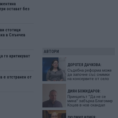
ржентина
три остават без
ви стотици
вка в Слънчев
АВТОРИ
да го критикуват
ДОРОТЕЯ ДАЧКОВА:
Съдебна реформа може
да започне със снимки
 е отстранен от
на консервите от село
ДИЯН БОЖИДАРОВ:
Принципът "Да не се
мина" забърка Благомир
Коцев в нов скандал
ЛЮДМИЛ ИЛИЕВ: