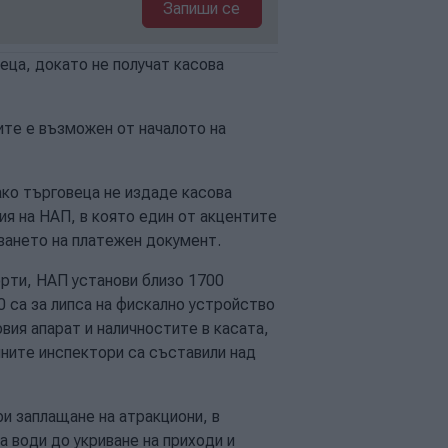
Запиши се
ца, докато не получат касова
те е възможен от началото на
ако търговеца не издаде касова
ия на НАП, в която един от акцентите
ването на платежен документ.
орти, НАП установи близо 1700
0 са за липса на фискално устройство
вия апарат и наличностите в касата,
лните инспектори са съставили над
и заплащане на атракциони, в
а води до укриване на приходи и