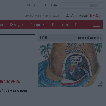
СИГНАЛ
РЕКЛАМА
Анонимен
ВХОД
17:10:47, петък, 7 август 2026 г.
на
Култура
Спорт
Просвета
После
ТУШ
Разгледай всички
 ИКОНОМИКА
" гръмна с нова