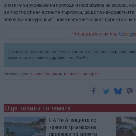
опитите за укриване на приходи и неспазване на закона, к
и в частност на честните търговци, защото некоректните и
нелоялна конкуренция“, каза изпълнителният директор на
Последвайте ни и в
Ако искате да подкрепите независимата и качествена журналистика 
можете да направите дарение през PayPal
,
Ключови думи:
касова бележка
данъчни проверки
Още новини по темата
НАП и Агенцията по
храните тръгнаха на
проверки по морето