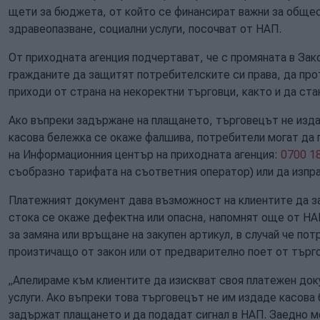
щети за бюджета, от който се финансират важни за обще
здравеопазване, социални услуги, посочват от НАП.
От приходната агенция подчертават, че с промяната в За
гражданите да защитят потребителските си права, да про
приходи от страна на некоректни търговци, както и да ста
Ако въпреки задържане на плащането, търговецът не изда
касова бележка се окаже фалшива, потребители могат да 
на Информационния център на приходната агенция:
0700 1
съобразно тарифата на съответния оператор) или да изпр
Платежният документ дава възможност на клиентите да за
стока се окаже дефектна или опасна, напомнят още от НА
за замяна или връщане на закупен артикул, в случай че пот
произтичащо от закон или от предварително поет от търг
„Апелираме към клиентите да изискват своя платежен док
услуги. Ако въпреки това търговецът не им издаде касова
задържат плащането и да подадат сигнал в НАП. Заедно 