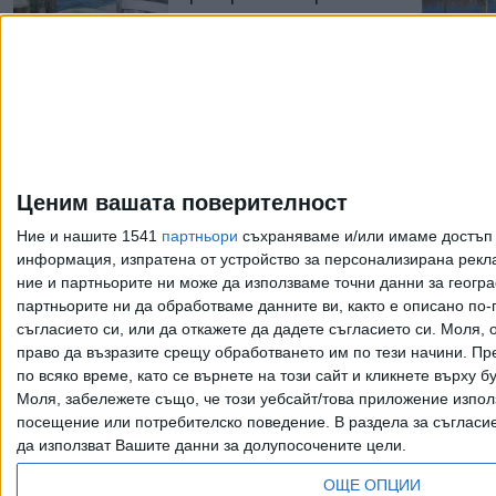
27 Юни 2026
Данъчната примка
затегнѝ,
данъкоплатеца удушѝ!
Ценим вашата поверителност
22 Апр. 2025
Ние и нашите 1541
партньори
съхраняваме и/или имаме достъп д
информация, изпратена от устройство за персонализирана рекла
ние и партньорите ни може да използваме точни данни за геогра
Още по темата
партньорите ни да обработваме данните ви, както е описано по
съгласието си, или да откажете да дадете съгласието си.
Моля, о
право да възразите срещу обработването им по тези начини. Пре
по всяко време, като се върнете на този сайт и кликнете върху б
Моля, забележете също, че този уебсайт/това приложение изпол
Всички права запазени. Възпроизвеж
посещение или потребителско поведение. В раздела за съгласие 
да използват Вашите данни за долупосочените цели.
ОЩЕ ОПЦИИ