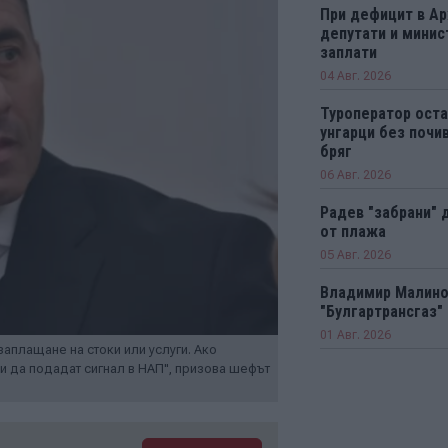
При дефицит в А
депутати и минис
заплати
04 Авг. 2026
Туроператор оста
унгарци без почи
бряг
06 Авг. 2026
Радев "забрани" 
от плажа
05 Авг. 2026
Владимир Малинов
"Булгартрансгаз"
01 Авг. 2026
аплащане на стоки или услуги. Ако
и да подадат сигнал в НАП", призова шефът