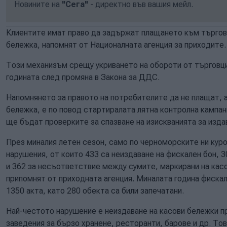
Новините на
"Сега"
- директно във вашия мейл.
Клиентите имат право да задържат плащането към търгове
бележка, напомнят от Националната агенция за приходите.
Този механизъм срещу укриването на обороти от търговци
годината след промяна в Закона за ДДС.
Напомнянето за правото на потребителите да не плащат, 
бележка, е по повод стартиралата лятна контролна кампан
ще бъдат проверките за спазване на изискванията за изда
През миналия летен сезон, само по черноморските ни кур
нарушения, от които 433 са неиздаване на фискален бон, 3
и 362 за несъответствие между сумите, маркирани на касо
припомнят от приходната агенция. Миналата година фиска
1350 акта, като 280 обекта са били запечатани.
Най-честото нарушение е неиздаване на касови бележки пр
заведения за бързо хранене, ресторанти, барове и др. Тов