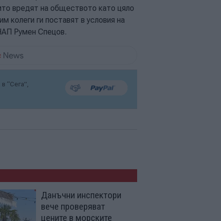
оито вредят на обществото като цяло
м колеги ги поставят в условия на
 НАП Румен Спецов.
в “Сега”,
Данъчни инспектори
вече проверяват
цените в морските