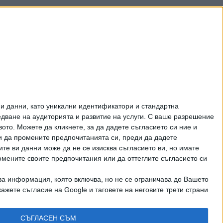
и данни, като уникални идентификатори и стандартна
ване на аудиторията и развитие на услуги.
С ваше разрешение
то. Можете да кликнете, за да дадете съгласието си ние и
и да промените предпочитанията си, преди да дадете
ите ви данни може да не се изисква съгласието ви, но имате
омените своите предпочитания или да оттеглите съгласието си
ва информация, която включва, но не се ограничава до Вашето
рично писмено разрешение на СЕГА АД
ажете съгласие на Google и таговете на неговите трети страни
КТИ
СЪГЛАСЕН СЪМ