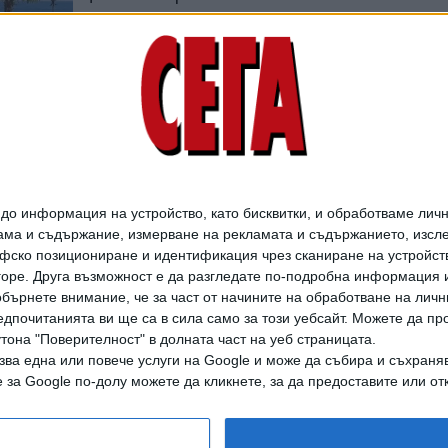
курорти
01 Юли 2025
НАП проверява
доходите на над 500
собственици на
луксозни коли
24 Ноем. 2024
о информация на устройство, като бисквитки, и обработваме личн
ма и съдържание, измерване на рекламата и съдържанието, изслед
фско позициониране и идентификация чрез сканиране на устройство
-горе. Друга възможност е да разгледате по-подробна информация 
бърнете внимание, че за част от начините на обработване на личн
дпочитанията ви ще са в сила само за този уебсайт. Можете да пр
утона "Поверителност" в долната част на уеб страницата.
зва една или повече услуги на Google и може да събира и съхраня
дането на цели или части от текста или изображенията става след из
за Google по-долу можете да кликнете, за да предоставите или отк
АРХИВ НА В. СЕГА
ЗА НАС
РЕКЛАМА
УСЛОВИЯ ЗА ПОЛЗВАНЕ
КОНТА
© 1997-2026, СЕГА ЕАД