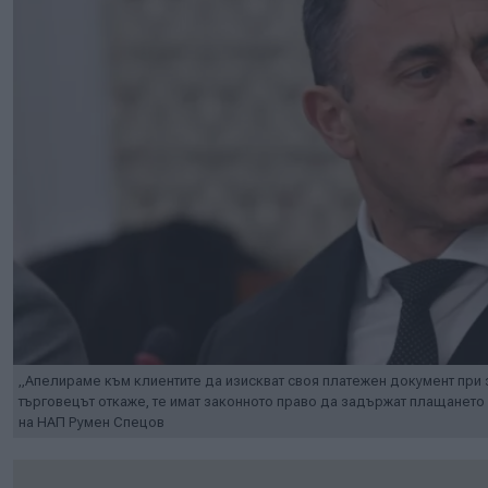
„Апелираме към клиентите да изискват своя платежен документ при з
търговецът откаже, те имат законното право да задържат плащането 
на НАП Румен Спецов