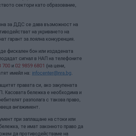
ството сектори като образование,
кона за ДДС се дава възможност на
тиводействат на укриването на
нат гарант за лоялна конкуренция.
де фискален бон или издадената
подадат сигнал в НАП на телефоните
8 700
и
02 9859 6801
(на цени,
атят имейл на:
infocenter@nra.bg
.
щитят правата си, ако закупената
П. Касовата бележка е необходима и
ребителят разполага с такова право,
овеца ангажимент.
умент при заплащане на стоки или
 бележка, те имат законното право да
можем да противодействаме на