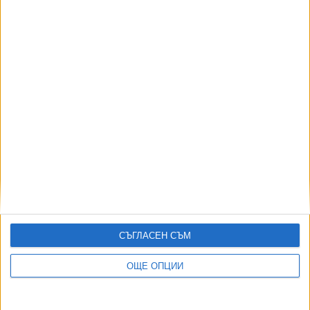
КС образува дело срещу антикризисните мерки
на парламента
26 Март 2026
Активират помощта от 20 евро заради скъпите
горива от днес
25 Март 2026
Още по темата
СЪГЛАСЕН СЪМ
ОЩЕ НОВИНИ ОТ ИКОНОМИКА
ОЩЕ ОПЦИИ
Скандалът "Боташ" гръмна с нова сила
05 Авг. 2026