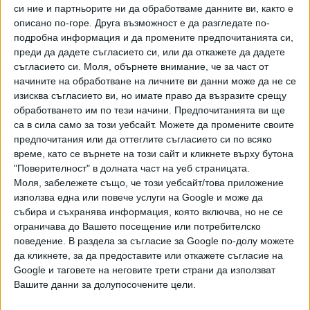
спад на продажбите с най-малко 30%.
си ние и партньорите ни да обработваме данните ви, както е
описано по-горе. Друга възможност е да разгледате по-
"Предлагаме подкрепата да е за последното
подробна информация и да промените предпочитанията си,
тримесечие на 2020 г. (втората вълна). Сумата от 150
преди да дадете съгласието си, или да откажете да дадете
млн. лева, заделен от бюджета в рамките на планирания
съгласието си.
Моля, обърнете внимание, че за част от
дефицит, заедно с пренасочените от ОП „Иновации и
начините на обработване на личните ви данни може да не се
изисква съгласието ви, но имате право да възразите срещу
конкурентоспособност“ 156 млн. за затворените
обработването им по тези начини. Предпочитанията ви ще
бизнеси, би доближила по размер, съотнесен към БВП,
са в сила само за този уебсайт. Можете да промените своите
страната ни до добрите европейски практики", посочват
предпочитания или да оттеглите съгласието си по всяко
още от АИКБ.
време, като се върнете на този сайт и кликнете върху бутона
"Поверителност" в долната част на уеб страницата.
Асоциацията специално обръща внимание на авиационния
Моля, забележете също, че този уебсайт/това приложение
бранш, чийто загуби достигат до 80-85%. "В същото
използва една или повече услуги на Google и може да
време постоянните разходи, които са специфични за
събира и съхранява информация, която включва, но не се
авиационния бранш, се запазват, а експлоатационните
ограничава до Вашето посещение или потребителско
разходи при изпълнението на полети дори се увеличават,
поведение. В раздела за съгласие за Google по-долу можете
да кликнете, за да предоставите или откажете съгласие на
за да се снижи рискът от заразяване в самолетите.
Google и таговете на неговите трети страни да използват
Поддържането на авиационната техника и високата
Вашите данни за долупосочените цели.
квалификация на персонала изискват непрекъснати
финансови вложения, а резервите, използвани досега от