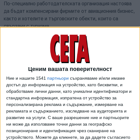
По-специално работодателската организация настоява
да бъдат компенсирани фирмите от авиационния бизнес,
както и хотелите и търговските обекти, които са
свързани с туризма.
"
Спадът на приходите от продажби според нас е
много по-обективен критерий от това дали
дейност на предприятие е преустановена с акт на
държавен орган
, тъй като същото предприятие може
да извършва и други дейности, които не са спрени и чрез
Ценим вашата поверителност
тях да има по-малък и дори никакъв спад на приходите",
Ние и нашите 1541
партньори
съхраняваме и/или имаме
посочват от АИКБ.
достъп до информация на устройство, като бисквитки, и
обработваме лични данни, като уникални идентификатори и
Работодателската организаци припомня, че
стандартна информация, изпратена от устройство за
Еврокомисията вече е позволила
в условията на
персонализирана реклама и съдържание, измерване на
сегашния епидемичен взрив от COVID-19 страните-
рекламата и съдържанието, изследване на аудиторията и
развитие на услуги.
С ваше разрешение ние и партньорите
членки да предоставят
държавна помощ към
ни може да използваме точни данни за географско
непокритите фиксирани разходи до 90% за микро и
позициониране и идентификация чрез сканиране на
малки и до 70% за средни и големи предприятия при
устройството. Можете да кликнете, за да дадете съгласието