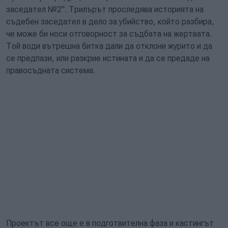
заседател №2". Трилърът проследява историята на
съдебен заседател в дело за убийство, който разбира,
че може би носи отговорност за съдбата на жертвата.
Той води вътрешна битка дали да отклони журито и да
се предпази, или разкрие истината и да се предаде на
правосъдната система.
Проектът все още е в подготвителна фаза и кастингът