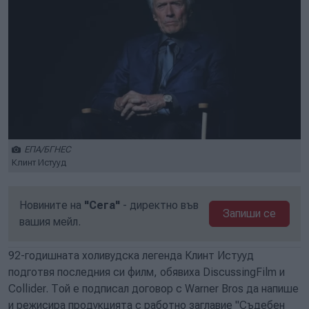
ЕПА/БГНЕС
Клинт Истууд
Новините на
"Сега"
- директно във
Запиши се
вашия мейл.
92-годишната холивудска легенда Клинт Истууд
подготвя последния си филм, обявиха DiscussingFilm и
Collider. Той е подписал договор с Warner Bros да напише
и режисира продукцията с работно заглавие "Съдебен