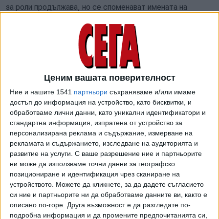
за роли продължава, но се споменават имената на
младия Никълъс Холт и актрисата Тони Колет.
Клинт Истууд работи неизменно с Warner Bros от 2008 г.
насам, когато излезе филмът му "Гран Торино".
"Съдебен заседател №2" ще бъде 40-ият му проект
като режисьор.
Ценим вашата поверителност
Ние и нашите 1541
партньори
съхраняваме и/или имаме
Последният му засега филм, "Плачи, мачо" (Cry Macho),
достъп до информация на устройство, като бисквитки, и
излезе през 2021 г., по време на пандемията. Той бе
обработваме лични данни, като уникални идентификатори и
разпространен едновременно в кината и HBO Max, като
стандартна информация, изпратена от устройство за
се провали в боксофиса и не получи добри оценки от
персонализирана реклама и съдържание, измерване на
критиката. Малко след това Warner Media се сля с
рекламата и съдържанието, изследване на аудиторията и
Discovery в общ медиен конгломерат, като новият
развитие на услуги.
С ваше разрешение ние и партньорите
президент на компанията Дейвид Заслав заяви, че "не
ни може да използваме точни данни за географско
позициониране и идентификация чрез сканиране на
дължим услуги никому" във връзка с нов проект на Клинт
устройството. Можете да кликнете, за да дадете съгласието
Истууд.
си ние и партньорите ни да обработваме данните ви, както е
описано по-горе. Друга възможност е да разгледате по-
Изглежда все пак прославеният каубой е получил зелена
подробна информация и да промените предпочитанията си,
светлина за своята лебедова песен. Все още не се знае