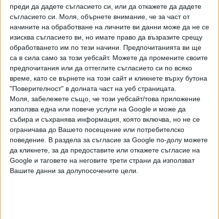
преди да дадете съгласието си, или да откажете да дадете
дали той ще участва във финалния си филм и като
съгласието си.
Моля, обърнете внимание, че за част от
актьор. В близкото минало Клинт предпочиташе да стои
начините на обработване на личните ви данни може да не се
зад камерата и това се случваше твърде рядко, но
изисква съгласието ви, но имате право да възразите срещу
той лично изпълни главните роли в Cry Macho и
обработването им по тези начини. Предпочитанията ви ще
предшестващия го "Трафикантът".
са в сила само за този уебсайт. Можете да промените своите
предпочитания или да оттеглите съгласието си по всяко
Роден на 31 май 1930 г. и започнал да снима в киното в
време, като се върнете на този сайт и кликнете върху бутона
"Поверителност" в долната част на уеб страницата.
средата на 50-те, Истууд е жива икона на Холивуд. Най-
Моля, забележете също, че този уебсайт/това приложение
възрастният действащ режисьор в САЩ,
използва една или повече услуги на Google и може да
ветеранът има толкова дълга и внушителна кариера, че е
събира и съхранява информация, която включва, но не се
трудно да откриеш нещо липсващо в нея - триумфи,
ограничава до Вашето посещение или потребителско
провали, уестърни, драми, пропаганда, романтика...
поведение. В раздела за съгласие за Google по-долу можете
Мъжественият образ от "доларовата" трилогия на
да кликнете, за да предоставите или откажете съгласие на
Серджо Леоне и "Мръсният Хари" вече над 40 години
Google и таговете на неговите трети страни да използват
Вашите данни за долупосочените цели.
успешно съчетава актьорската игра с режисура. Сред
филмите, в които е едновременно пред и зад камерата,
най-ярко блести неоуестърнът "Непростимо" (1992),
който му носи и първия "Оскар" за най-добра режисура.
Втория печели през 2005-а за "Момиче за милион