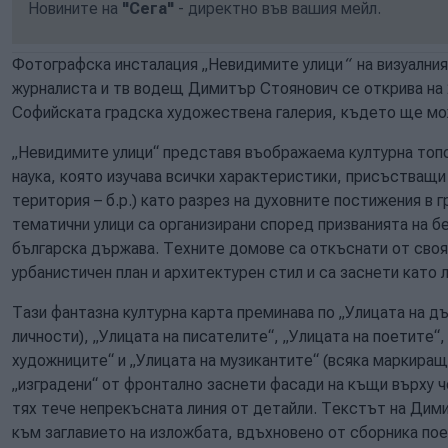
Новините на
"Сега"
- директно във вашия мейл.
Фотографска инсталация „Невидимите улици
“
на визуалния
журналиста и тв водещ Димитър Стоянович се открива на 2
Софийската градска художествена галерия, където ще мо
„Невидимите улици“ представя въображаема културна топо
наука, която изучава всички характеристики, присъстващи
територия – б.р.) като разрез на духовните постижения 
тематични улици са организирани според призванията на 
българска държава. Техните домове са откъснати от своя
урбанистичен план и архитектурен стил и са заснети като 
Тази фантазна културна карта преминава по „Улицата на д
личности), „Улицата на писателите“, „Улицата на поетите“,
художниците“ и „Улицата на музикантите“ (всяка маркиращ
„изградени“ от фронтално заснети фасади на къщи върху 
тях тече непрекъсната линия от детайли. Текстът на Дим
към заглавието на изложбата, вдъхновено от сборника пое