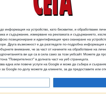
Котки-фотки
превземат Дома на
хумора и сатирата в
Габрово
о информация на устройство, като бисквитки, и обработваме личн
01 Апр. 2026
ма и съдържание, измерване на рекламата и съдържанието, изслед
фско позициониране и идентификация чрез сканиране на устройство
-горе. Друга възможност е да разгледате по-подробна информация 
"Букурещка трилогия"
бърнете внимание, че за част от начините на обработване на личн
показва кадри от
дпочитанията ви ще са в сила само за този уебсайт. Можете да пр
драматичната най-
утона "Поверителност" в долната част на уеб страницата.
нова история на
зва една или повече услуги на Google и може да събира и съхраня
Румъния
за Google по-долу можете да кликнете, за да предоставите или отк
03 Дек. 2025