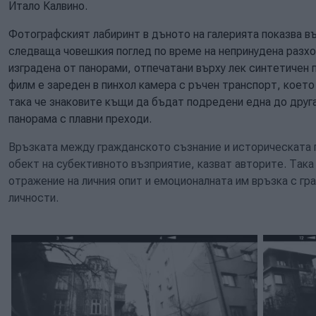
Итало Калвино.
Фотографският лабиринт в дъното на галерията показва в
следваща човешкия поглед по време на непринудена разхо
изградена от панорами, отпечатани върху лек синтетичен
филм е зареден в пинхол камера с ръчен транспорт, което
така че знаковите къщи да бъдат подредени една до друг
панорама с плавни преходи.
Връзката между гражданското съзнание и историческата 
обект на субективното възприятие, казват авторите. Так
отражение на личния опит и емоционалната им връзка с гр
личности.