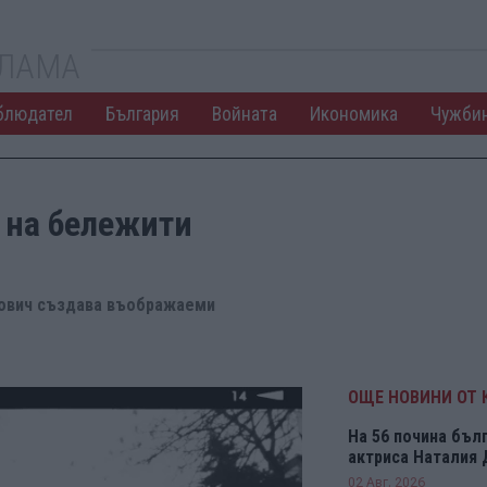
КЛАМА
блюдател
България
Войната
Икономика
Чужби
 на бележити
нович създава въображаеми
ОЩЕ НОВИНИ ОТ 
На 56 почина бъл
актриса Наталия
02 Авг. 2026