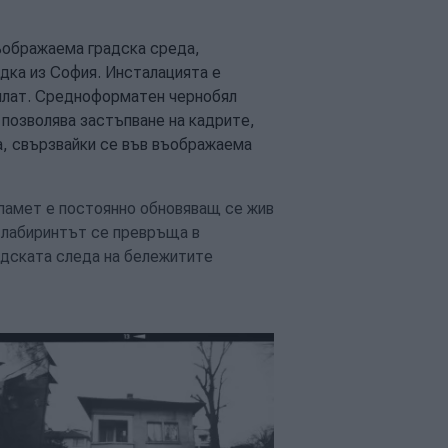
ъображаема градска среда,
дка из София. Инсталацията е
 плат. Средноформатен чернобял
 позволява застъпване на кадрите,
а, свързвайки се във въображаема
памет е постоянно обновяващ се жив
а лабиринтът се превръща в
адската следа на бележитите