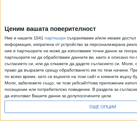
Стратос Калафатис
повежда на визуално
плаване сред гръцките
Ценим вашата поверителност
острови
Ние и нашите 1541
партньори
съхраняваме и/или имаме достъп д
10 Юни 2026
информация, изпратена от устройство за персонализирана рекла
ние и партньорите ни може да използваме точни данни за геогра
партньорите ни да обработваме данните ви, както е описано по
„Невидимите градове“
съгласието си, или да откажете да дадете съгласието си.
Моля, о
на Итало Калвино
право да възразите срещу обработването им по тези начини. Пре
тъкат невидима нишка
по всяко време, като се върнете на този сайт и кликнете върху б
в нова изложба
Моля, забележете също, че този уебсайт/това приложение изпол
11 Февр. 2026
посещение или потребителско поведение. В раздела за съгласие 
да използват Вашите данни за долупосочените цели.
ОЩЕ ОПЦИИ
Още по темата