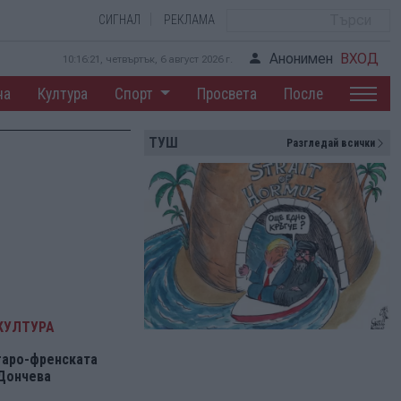
СИГНАЛ
РЕКЛАМА
Анонимен
ВХОД
10:16:21, четвъртък, 6 август 2026 г.
на
Култура
Спорт
Просвета
После
ТУШ
Разгледай всички
КУЛТУРА
гаро-френската
 Дончева