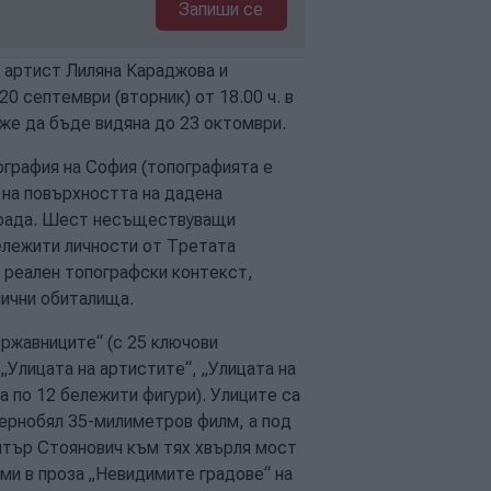
Запиши се
 артист Лиляна Караджова и
0 септември (вторник) от 18.00 ч. в
же да бъде видяна до 23 октомври.
графия на София (топографията е
 на повърхността на дадена
в града. Шест несъществуващи
бележити личности от Третата
 реален топографски контекст,
лични обиталища.
ържавниците“ (с 25 ключови
 „Улицата на артистите“, „Улицата на
а по 12 бележити фигури). Улиците са
чернобял 35-милиметров филм, а под
итър Стоянович към тях хвърля мост
ми в проза „Невидимите градове“ на