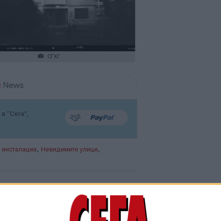
СГХГ
в “Сега”,
,
,
,
инсталация
Невидимите улици