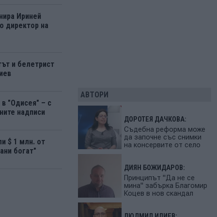
нира Ириней
о директор на
ът и белетрист
иев
АВТОРИ
в "Одисея" – с
ните надписи
ДОРОТЕЯ ДАЧКОВА:
Съдебна реформа може
да започне със снимки
и $ 1 млн. от
на консервите от село
ани богат"
ДИЯН БОЖИДАРОВ:
Принципът "Да не се
мина" забърка Благомир
Коцев в нов скандал
ЛЮДМИЛ ИЛИЕВ: