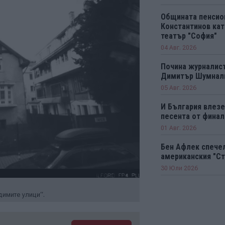
Общината пенсио
Константинов кат
театър "София"
04 Авг. 2026
Почина журналист
Димитър Шумнал
05 Авг. 2026
И България влезе 
песента от финал
01 Авг. 2026
Бен Афлек спечел
американския "Ст
30 Юли 2026
димите улици“.