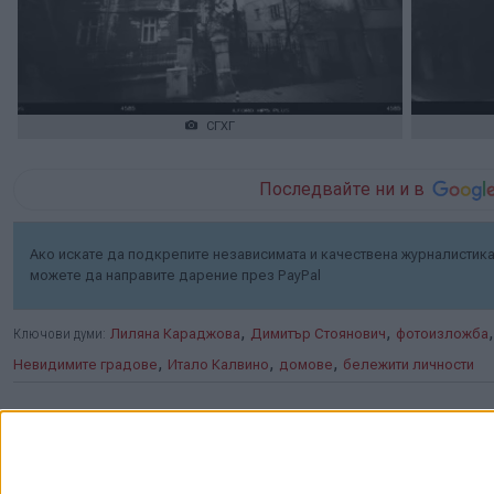
СГХГ
Последвайте ни и в
Ако искате да подкрепите независимата и качествена журналистика 
можете да направите дарение през PayPal
,
,
Ключови думи:
Лиляна Караджова
Димитър Стоянович
фотоизложба
,
,
,
Невидимите градове
Итало Калвино
домове
бележити личности
Още новини по темата