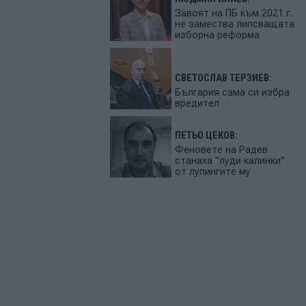
Завоят на ПБ към 2021 г.
не замества липсващата
изборна реформа
СВЕТОСЛАВ ТЕРЗИЕВ:
България сама си избра
вредител
ПЕТЬО ЦЕКОВ:
Феновете на Радев
станаха "луди калинки"
от лупингите му