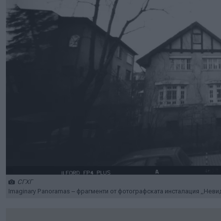
СГХГ
Imaginary Panoramas – фрагменти от фотографската инсталация „Неви