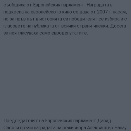
съобщиха от Европейския парламент. Наградата в
подкрепа на европейското кино се дава от 2007 г. насам,
но за пръв път в историята си победителят се избира и с
гласовете на публиката от всички страни-членки. Досега
за нея гласуваха само евродепутатите.
Председателят на Европейския парламент Давид
Сасоли връчи наградата на режисьора Александър Нанау