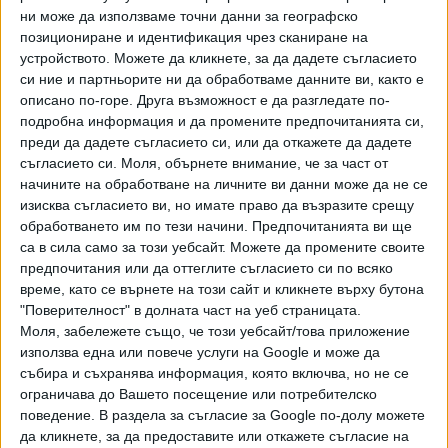
депутатите в Европейския парламент, като двете групи
ни може да използваме точни данни за географско
имаха равна тежест от 50%. Зрителите във всички
позициониране и идентификация чрез сканиране на
страни-членки на евросъюза имат възможност да гледат
устройството. Можете да кликнете, за да дадете съгласието
трите номинирани филма безплатно, като тази година
си ние и партньорите ни да обработваме данните ви, както е
това се случваше основно в интернет. Преди
описано по-горе. Друга възможност е да разгледате по-
подробна информация и да промените предпочитанията си,
пандемията се правеха безплатни прожекции в кината на
преди да дадете съгласието си, или да откажете да дадете
отделните страни. .
съгласието си.
Моля, обърнете внимание, че за част от
начините на обработване на личните ви данни може да не се
Документалният филм "Колектив" носи името на нощен
изисква съгласието ви, но имате право да възразите срещу
клуб в Букурещ, където през 2015 г. пожар взема живота
обработването им по тези начини. Предпочитанията ви ще
на 27 младежи и води до наранявания на още 180. Екип от
са в сила само за този уебсайт. Можете да промените своите
журналисти разследва последвалата смърт на 37 души,
предпочитания или да оттеглите съгласието си по всяко
постъпили в болници с изгаряния, които не са били
време, като се върнете на този сайт и кликнете върху бутона
смятани за критични. Те разкриват корупция и
"Поверителност" в долната част на уеб страницата.
Моля, забележете също, че този уебсайт/това приложение
нарушения, причиняващи смърт, и показват смелостта и
използва една или повече услуги на Google и може да
решимостта на хора, които се борят срещу системата.
събира и съхранява информация, която включва, но не се
ограничава до Вашето посещение или потребителско
„Колектив“ беше номиниран за "Оскар" за най-добър
поведение. В раздела за съгласие за Google по-долу можете
международен филм и за най-добър документален филм
да кликнете, за да предоставите или откажете съгласие на
за 2021 г. В надпреварата за награда LUX той победи