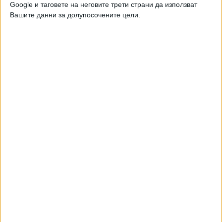
Google и таговете на неговите трети страни да използват
носителя на "Оскар" и още редица престижни награди
Вашите данни за долупосочените цели.
"Още по едно" (реж. Томас Винтерберг, Дания) и "Тяло
Христово" (реж. Ян Комаса, Полша).
Номинираните, за разлика от победителя, се определят
от кинопрофесионалисти от цяла Европа. И тази година
до номинациите не стигна български филм. Всъщност
това се е случвало само веднъж досега - през 2015 г.
"Урок" на Кристина Грозева и Петър Вълчанов бе в
тройката финалисти. "Източни пиеси" (2009) и "Светът е
голям и спасение дебне отвсякъде" (2008) бяха в
разширената селекция за наградата от 10 филма.
Румънски филм зашлевява с
диагноза за нас самите
30 Апр. 2021