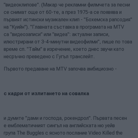
"видеоклипове". (Макар че рекламни филмчета за песни
се снимат още от 60-те, а през 1975-а се появява и
първият истински музикален клип - "Бохемска рапсодия"
на "Куийн"). "Главната съставка в програмата на MTV
са "видеозаписи" или "видеа": актуални записи,
илюстрирани от 3-4-минутни видеофилми", пише по това
време сп. "Тайм" в изречение, което днес звучи като
несръчно преведено с Гугъл транслейт.
Първото предаване на MTV започва амбициозно -
с кадри от излитането на совалка
и думите "дами и господа, рокендрол". Първата песен
е емблематичният сингъл на английската ню уейв
група The Buggles с ясното послание Video Killed the