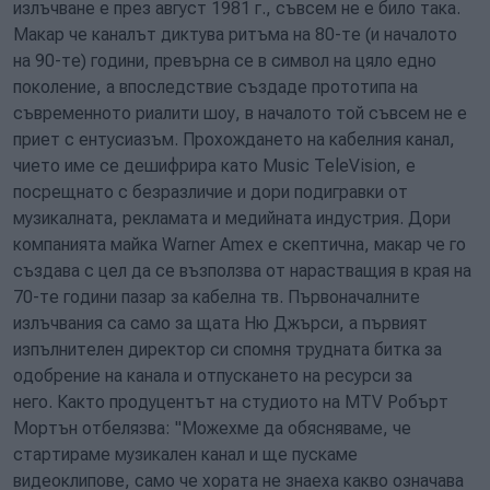
излъчване е през август 1981 г., съвсем не е било така.
Макар че каналът диктува ритъма на 80-те (и началото
на 90-те) години, превърна се в символ на цяло едно
поколение, а впоследствие създаде прототипа на
съвременното риалити шоу, в началото той съвсем не е
приет с ентусиазъм. Прохождането на кабелния канал,
чието име се дешифрира като Music TeleVision, е
посрещнато с безразличие и дори подигравки от
музикалната, рекламата и медийната индустрия. Дори
компанията майка Warner Amex е скептична, макар че го
създава с цел да се възползва от нарастващия в края на
70-те години пазар за кабелна тв. Първоначалните
излъчвания са само за щата Ню Джърси, а първият
изпълнителен директор си спомня трудната битка за
одобрение на канала и отпускането на ресурси за
него. Както продуцентът на студиото на MTV Робърт
Мортън отбелязва: "Можехме да обясняваме, че
стартираме музикален канал и ще пускаме
видеоклипове, само че хората не знаеха какво означава