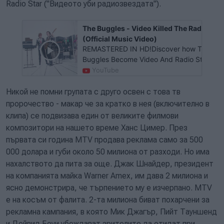
Radio Star ("Видеото уби радиозвездата").
The Buggles - Video Killed The Radio Star
(Official Music Video)
REMASTERED IN HD!Discover how The
Buggles Become Video And Radio Stars:
https://www.udiscovermusic.com/storie...Li
YouTube
to more from The Buggles: https://bugg...
Никой не помни групата с друго освен с това тв
пророчество - макар че за кратко в нея (включително в
клипа) се подвизава един от великите филмови
композитори на нашето време Ханс Цимер. През
първата си година MTV продава реклама само за 500
000 долара и губи около 50 милиона от разходи. Но има
нахалството да пита за още. Джак Шнайдер, президент
на компанията майка Warner Amex, им дава 2 милиона и
ясно демонстрира, че търпението му е изчерпано. MTV
е на косъм от фалита. 2-та милиона биват похарчени за
рекламна кампания, в която Мик Джагър, Пийт Тауншенд
и Дейвид Боуи убеждават зрителите да отидат при