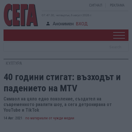
СИГНАЛ
РЕКЛАМА
07:47:31, четвъртък, 6 август 2026 г.
Анонимен
ВХОД
КУЛТУРА
40 години стигат: възходът и
падението на MTV
Символ на цяло едно поколение, създател на
съвременното риалити шоу, а сега детронирана от
YouTube и TikTok
14 Авг. 2021
по материали от чужди медии