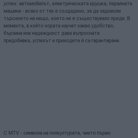
успех: автомобилът, електрическата крушка, пералната
машина - всяко от тях е създадено, за да задоволи
търсенето на нещо, което не е съществувало преди. В
момента, в който хората научат какво удобство,
бързина или надеждност дава въпросната
придобивка, успехът и приходите й са гарантирани.
С MTV - символа на попкултурата, чието първо