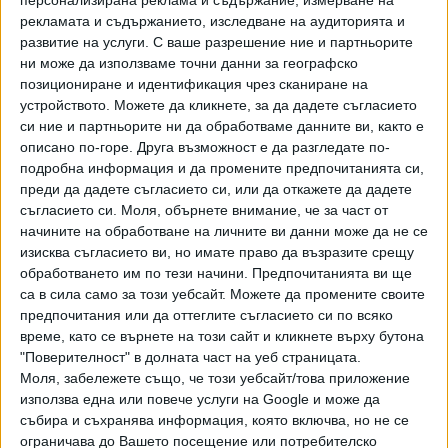
now (UK/ROW). Out January 19...
Подобно на актьорите, прехвърлили средна възраст и
рекламата и съдържанието, изследване на аудиторията и
открили първите бели косми и бръчки в огледалото, MTV
развитие на услуги.
С ваше разрешение ние и партньорите
обикновено не чества годишнините си. Но за хората,
ни може да използваме точни данни за географско
родени между 1970 г. и 1980 г., този юбилей носи
позициониране и идентификация чрез сканиране на
носталгични спомени за нескопосани прически, цветни
устройството. Можете да кликнете, за да дадете съгласието
си ние и партньорите ни да обработваме данните ви, както е
клинове и купон без задръжки. През изминалите 40
описано по-горе. Друга възможност е да разгледате по-
години MTV може и да не е "убила" радиозвездата
подробна информация и да промените предпочитанията си,
напълно, а значимостта на нейната марка да е почти
преди да дадете съгласието си, или да откажете да дадете
съгласието си.
Моля, обърнете внимание, че за част от
начините на обработване на личните ви данни може да не се
изисква съгласието ви, но имате право да възразите срещу
напълно обезценена в ерата на YouTube, TikTok
обработването им по тези начини. Предпочитанията ви ще
са в сила само за този уебсайт. Можете да промените своите
предпочитания или да оттеглите съгласието си по всяко
и другите социални медийни платформи. Но при все
време, като се върнете на този сайт и кликнете върху бутона
"Поверителност" в долната част на уеб страницата.
скромното начало, е трудно да се подцени ефектът на
Моля, забележете също, че този уебсайт/това приложение
този канал върху популярната култура като цяло, пише
използва една или повече услуги на Google и може да
Адам Бер, старши преподавател по поп и съвременна
събира и съхранява информация, която включва, но не се
музика в Университета на Нюкасъл.
ограничава до Вашето посещение или потребителско