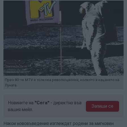
През 80-те MTV е толкова революционна, колкото и кацането на
Луната.
Новините на
"Сега"
- директно във
Запиши се
вашия мейл.
Някои нововъведения изглеждат родени за мигновен