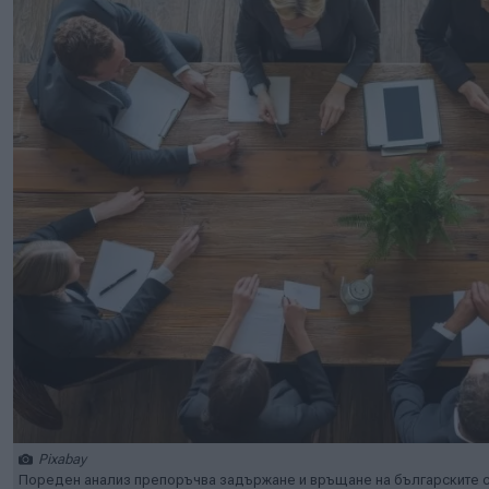
Pixabay
Пореден анализ препоръчва задържане и връщане на българските с