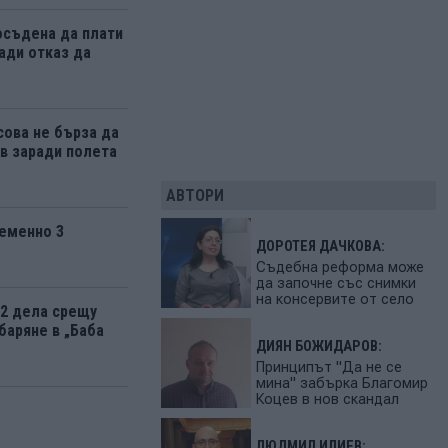
осъдена да плати
ади отказ да
ова не бърза да
 заради полета
АВТОРИ
еменно 3
ДОРОТЕЯ ДАЧКОВА:
Съдебна реформа може
да започне със снимки
на консервите от село
12 дела срещу
баряне в „Баба
ДИЯН БОЖИДАРОВ:
Принципът "Да не се
мина" забърка Благомир
Коцев в нов скандал
ЛЮДМИЛ ИЛИЕВ: