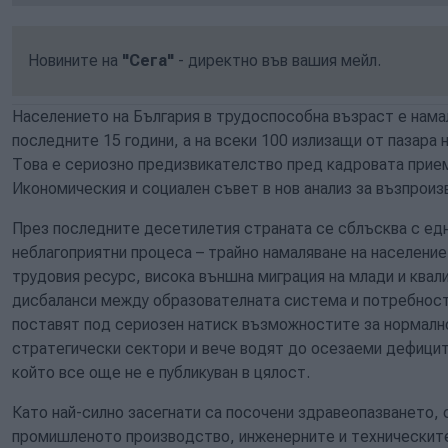
Новините на
"Сега"
- директно във вашия мейл.
Населението на България в трудоспособна възраст е нама
последните 15 години, а на всеки 100 излизащи от пазара 
Това е сериозно предизвикателство пред кадровата прие
Икономическия и социален съвет в нов анализ за възпрои
През последните десетилетия страната се сблъсква с ед
неблагоприятни процеса – трайно намаляване на население
трудовия ресурс, висока външна миграция на млади и ква
дисбаланси между образователната система и потребност
поставят под сериозен натиск възможностите за нормалн
стратегически сектори и вече водят до осезаеми дефицити
който все още не е публикуван в цялост.
Като най-силно засегнати са посочени здравеопазването, 
промишленото производство, инженерните и техническите 