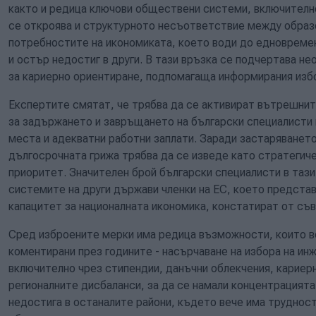
както и редица ключови обществени системи, включително
се откроява и структурното несъответствие между образ
потребностите на икономиката, което води до едновреме
и остър недостиг в други. В тази връзка се подчертава 
за кариерно ориентиране, подпомагаща информирания избо
Експертите смятат, че трябва да се активират вътрешнит
за задържането и завръщането на български специалисти 
места и адекватни работни заплати. Заради застаряването
дългосрочната грижа трябва да се изведе като стратегич
приоритет. Значителен брой български специалисти в тази
системите на други държави членки на ЕС, което представ
капацитет за националната икономика, констатират от съв
Сред изброените мерки има редица възможности, които ве
коментирани през годините - насърчаване на избора на ин
включително чрез стипендии, данъчни облекчения, кариер
регионалните дисбаланси, за да се намали концентрацията
недостига в останалите райони, където вече има труднос