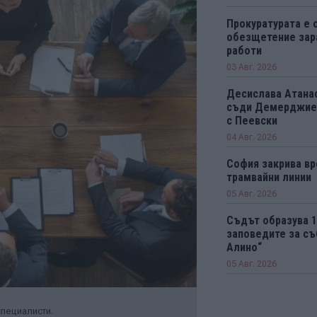
Прокуратурата е 
обезщетение зар
работи
03 Авг. 2026
Десислава Атанас
съди Демерджиев
с Пеевски
04 Авг. 2026
София закрива вр
трамвайни линии
05 Авг. 2026
Съдът образува 
заповедите за съ
Алино“
05 Авг. 2026
пециалисти.