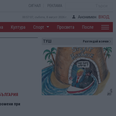
СИГНАЛ
РЕКЛАМА
Анонимен
ВХОД
00:57:08, събота, 8 август 2026 г.
на
Култура
Спорт
Просвета
После
ТУШ
Разгледай всички
БЪЛГАРИЯ
ромени при