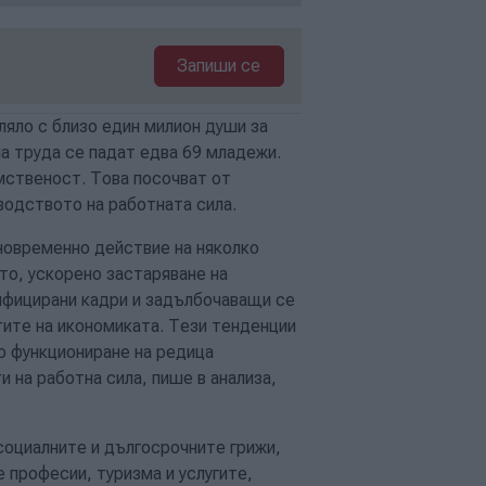
Запиши се
ляло с близо един милион души за
на труда се падат едва 69 младежи.
мственост. Това посочват от
зводството на работната сила.
новременно действие на няколко
то, ускорено застаряване на
лифицирани кадри и задълбочаващи се
ите на икономиката. Тези тенденции
о функциониране на редица
 на работна сила, пише в анализа,
социалните и дългосрочните грижи,
професии, туризма и услугите,