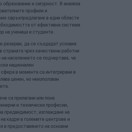
 образование и сигурност. В анализа
ователните профили и
нно свръхпредлагане в едни области
необходимостта от ефективна система
р на ученици и студенти.
е резерви, да се създадат условия
в страната чрез качествени работни
 на населението се подчертава, че
ески национален
 сфера в момента са интегрирани в
лява ценен, но неизползван
ета.
че са прилагани или поне
женерни и технически професии,
на предвидимост; изглаждане на
 на кадри в големите центрове и
ти в предоставянето на основни