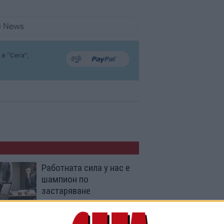
в “Сега”,
Работната сила у нас е
шампион по
застаряване
01 Дек. 2025