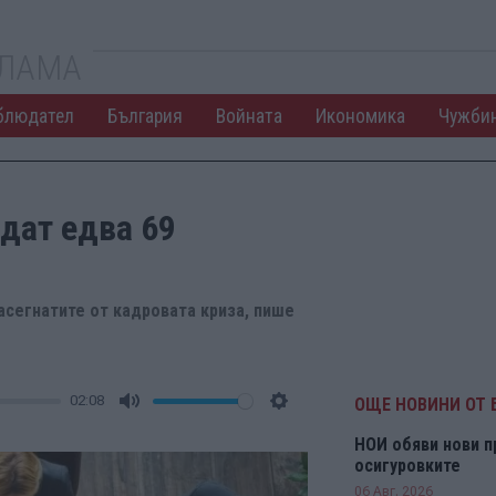
КЛАМА
блюдател
България
Войната
Икономика
Чужби
дат едва 69
асегнатите от кадровата криза, пише
02:08
ОЩЕ НОВИНИ ОТ 
Mute
Settings
НОИ обяви нови п
осигуровките
06 Авг. 2026