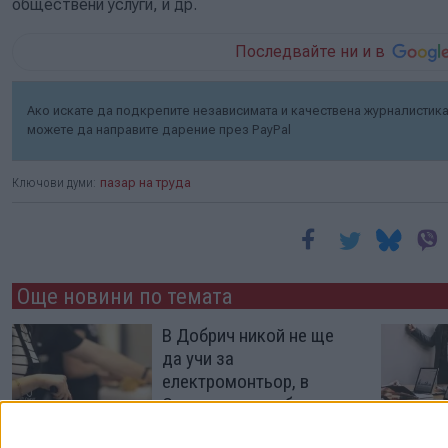
обществени услуги, и др.
Последвайте ни и в
Ако искате да подкрепите независимата и качествена журналистика 
можете да направите дарение през PayPal
Ключови думи:
пазар на труда
Още новини по темата
В Добрич никой не ще
да учи за
електромонтьор, в
Смолян - за хлебар
15 Юли 2026