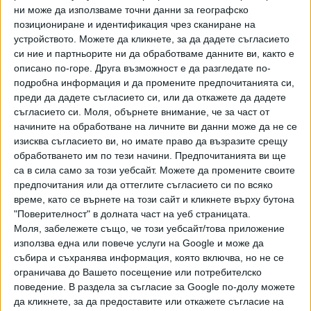
ни може да използваме точни данни за географско
позициониране и идентификация чрез сканиране на
устройството. Можете да кликнете, за да дадете съгласието
си ние и партньорите ни да обработваме данните ви, както е
описано по-горе. Друга възможност е да разгледате по-
подробна информация и да промените предпочитанията си,
Хавайската Богородица заплака с фентанилови сълзи
преди да дадете съгласието си, или да откажете да дадете
съгласието си.
Моля, обърнете внимание, че за част от
Видео
Разгледай всички
начините на обработване на личните ви данни може да не се
изисква съгласието ви, но имате право да възразите срещу
обработването им по тези начини. Предпочитанията ви ще
са в сила само за този уебсайт. Можете да промените своите
предпочитания или да оттеглите съгласието си по всяко
време, като се върнете на този сайт и кликнете върху бутона
"Поверителност" в долната част на уеб страницата.
Моля, забележете също, че този уебсайт/това приложение
използва една или повече услуги на Google и може да
събира и съхранява информация, която включва, но не се
ограничава до Вашето посещение или потребителско
поведение. В раздела за съгласие за Google по-долу можете
да кликнете, за да предоставите или откажете съгласие на