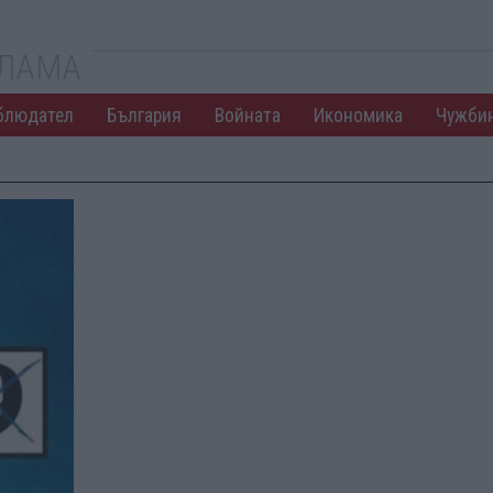
КЛАМА
блюдател
България
Войната
Икономика
Чужби