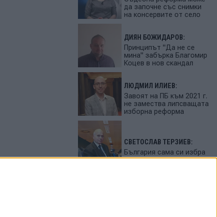
да започне със снимки
на консервите от село
ДИЯН БОЖИДАРОВ:
Принципът "Да не се
мина" забърка Благомир
Коцев в нов скандал
ЛЮДМИЛ ИЛИЕВ:
Завоят на ПБ към 2021 г.
не замества липсващата
изборна реформа
СВЕТОСЛАВ ТЕРЗИЕВ:
България сама си избра
вредител
ПЕТЬО ЦЕКОВ:
Как да загубим изборите
в 5 прости стъпки