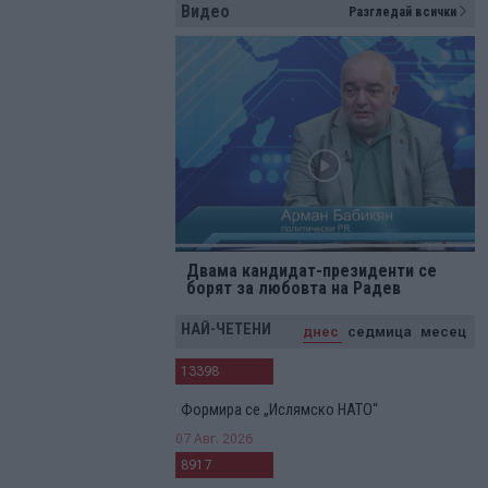
Видео
Разгледай всички
Двама кандидат-президенти се
борят за любовта на Радев
НАЙ-ЧЕТЕНИ
днес
седмица
месец
13398
Формира се „Ислямско НАТО“
07 Авг. 2026
8917