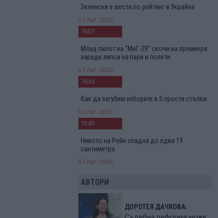
Зеленски е шести по рейтинг в Украйна
07 Авг. 2026
7657
Млад пилот на "МиГ-29" скочи на премиера
заради липса на пари и полети
07 Авг. 2026
7639
Как да загубим изборите в 5 прости стъпки
07 Авг. 2026
7045
Нивото на Рейн спадна до едва 19
сантиметра
07 Авг. 2026
АВТОРИ
ДОРОТЕЯ ДАЧКОВА:
Съдебна реформа може