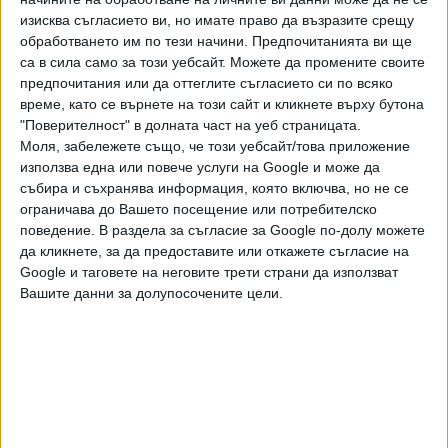
на документ с невярно съдържание. В тези случаи
изисква съгласието ви, но имате право да възразите срещу
наказанието е лишаване от свобода от пет до десет
обработването им по тези начини. Предпочитанията ви ще
години и глоба от пет до петнадесет хиляди лева, като
са в сила само за този уебсайт. Можете да промените своите
съдът може да постанови и конфискация до една втора
предпочитания или да оттеглите съгласието си по всяко
от имуществото на виновния.
време, като се върнете на този сайт и кликнете върху бутона
"Поверителност" в долната част на уеб страницата.
Не оспорвам обществената опасност от
Моля, забележете също, че този уебсайт/това приложение
нерегламентирания превоз на пътници, неслучайно и
използва една или повече услуги на Google и може да
досега деянието представлява административно
събира и съхранява информация, която включва, но не се
ограничава до Вашето посещение или потребителско
нарушение по Закона за автомобилните превози. Но
поведение. В раздела за съгласие за Google по-долу можете
понастоящем основателно се поставя въпросът как ще
да кликнете, за да предоставите или откажете съгласие на
бъдат преценени случаите, в които то се преследва по
Google и таговете на неговите трети страни да използват
административен ред или по реда на Наказателно-
Вашите данни за долупосочените цели.
процесуалния кодекс
. Не са уточнени критериите, по
които нерегламентираният обществен превоз на
пътници ще се разграничава от т.нар. споделено
пътуване.
Повод за тези въпроси стават широките дефиниции на
понятията „обществен превоз“ и „превоз на