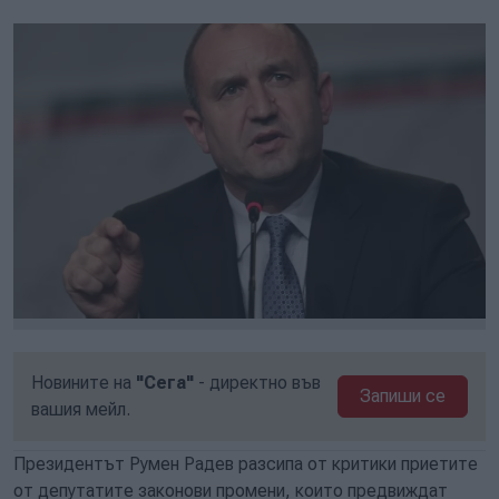
Новините на
"Сега"
- директно във
Запиши се
вашия мейл.
Президентът Румен Радев разсипа от критики приетите
от депутатите законови промени, които предвиждат