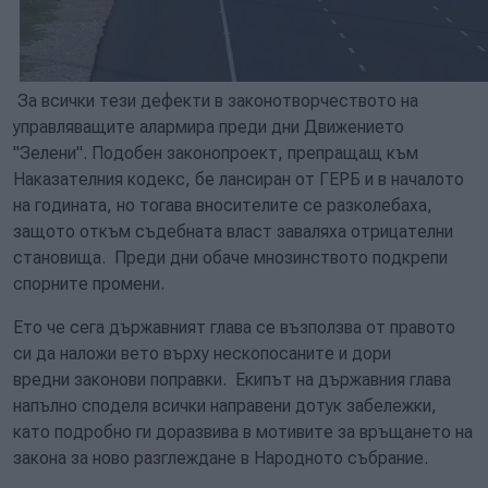
За всички тези дефекти в законотворчеството на
управляващите алармира преди дни Движението
"Зелени". Подобен законопроект, препращащ към
Наказателния кодекс, бе лансиран от ГЕРБ и в началото
на годината, но тогава вносителите се разколебаха,
защото откъм съдебната власт заваляха отрицателни
становища. Преди дни обаче мнозинството подкрепи
спорните промени.
Ето че сега държавният глава се възползва от правото
си да наложи вето върху нескопосаните и дори
вредни законови поправки. Екипът на държавния глава
напълно споделя всички направени дотук забележки,
като подробно ги доразвива в мотивите за връщането на
закона за ново разглеждане в Народното събрание.