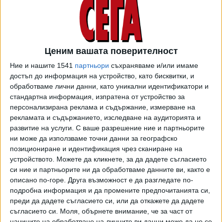
предвидимо и прецизно, като се спазват всички
стандарти за защита на правата на човека.
В Закон, насочен предимно към безопасността на
корабоплаването и надзора на пазара на морско
Ценим вашата поверителност
оборудване, са приети допълнения в Наказателния
Ние и нашите 1541
партньори
съхраняваме и/или имаме
кодекс и в Закона за автомобилните превози. Създаден
достъп до информация на устройство, като бисквитки, и
е чл. 234г от Наказателния кодекс, който
обявява за
обработваме лични данни, като уникални идентификатори и
престъпление извършването на обществен превоз
стандартна информация, изпратена от устройство за
на пътници без разрешение, регистрация или
персонализирана реклама и съдържание, измерване на
лиценз,
които се изискват по нормативен акт или акт на
рекламата и съдържанието, изследване на аудиторията и
развитие на услуги.
С ваше разрешение ние и партньорите
Европейския съюз. Предвидено е наказание лишаване от
ни може да използваме точни данни за географско
свобода от две до пет години, като моторното превозно
позициониране и идентификация чрез сканиране на
средство, послужило за извършване на деянието, се
устройството. Можете да кликнете, за да дадете съгласието
отнема в полза на държавата, независимо чия
си ние и партньорите ни да обработваме данните ви, както е
собственост е. По-тежко наказуемо е деянието,
описано по-горе. Друга възможност е да разгледате по-
извършено от две или повече лица, сговорили се
подробна информация и да промените предпочитанията си,
предварително за неговото осъществяване, или чрез
преди да дадете съгласието си, или да откажете да дадете
съгласието си.
Моля, обърнете внимание, че за част от
използването на неистински или преправен документ, или
начините на обработване на личните ви данни може да не се