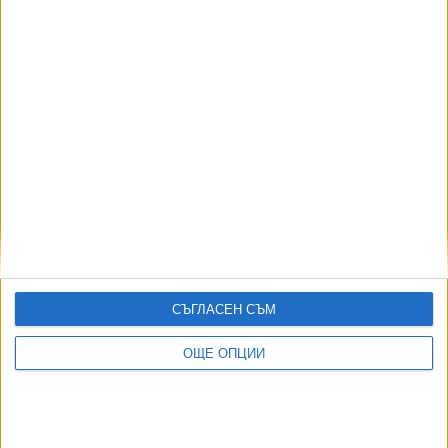
Още новини по темата
ГЕРБ претърпя провал срещу ветото за
нерегламентирания превоз
19 Ноем. 2020
Автобусите до Гърция и Сърбия тръгват отново
01 Юни 2020
СЪГЛАСЕН СЪМ
НАП се стъписа от мащабите на нелегалните
ОЩЕ ОПЦИИ
превози
15 Апр. 2019