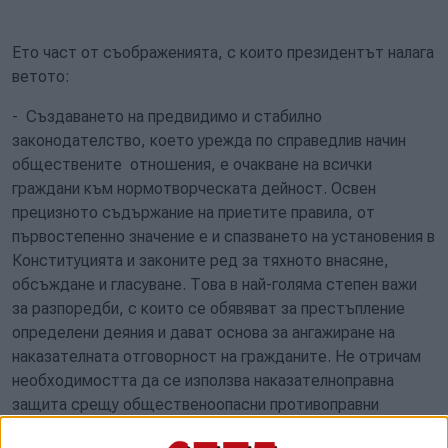
Ето част от съображенията, с които президентът налага
ветото:
- Създаването на предвидимо и стабилно
законодателство, което урежда по справедлив начин
обществените отношения, е очакване на всички
граждани към нормотворческата дейност. Освен
прецизното съдържание на приетите правила, от
първостепенно значение е и спазването на установения в
Конституцията и законите ред за тяхното внасяне,
обсъждане и гласуване. Това в най-голяма степен важи
за разпоредби, с които се обявяват за престъпление
определени деяния и дават основа за ангажиране на
наказателната отговорност на гражданите. Не отричам
необходимостта да се използва наказателноправна
защита срещу общественоопасни противоправни
деяния, но това трябва да става обосновано,