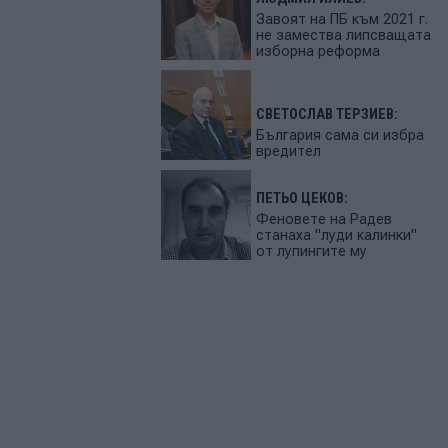
Завоят на ПБ към 2021 г.
не замества липсващата
изборна реформа
СВЕТОСЛАВ ТЕРЗИЕВ:
България сама си избра
вредител
ПЕТЬО ЦЕКОВ:
Феновете на Радев
станаха "луди калинки"
от лупингите му