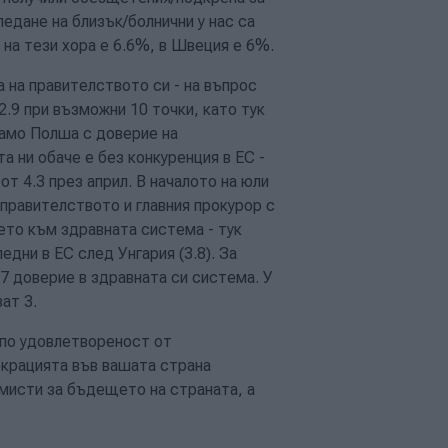
едане на близък/болнични у нас са
 на тези хора е 6.6%, в Швеция е 6%.
а на правителството си - на въпрос
2.9 при възможни 10 точки, като тук
само Полша с доверие на
а ни обаче е без конкуренция в ЕС -
от 4.3 през април. В началото на юли
 правителството и главния прокурор с
ето към здравната система - тук
дни в ЕС след Унгария (3.8). За
.7 доверие в здравната си система. У
ат 3.
 по удовлетвореност от
окрацията във вашата страна
имисти за бъдещето на страната, а