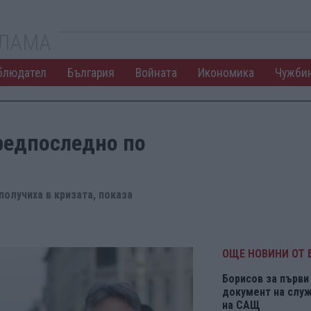
КЛАМА
блюдател
България
Войната
Икономика
Чужби
редпоследно по
получиха в кризата, показа
ОЩЕ НОВИНИ ОТ 
Борисов за първи 
документ на служ
на САЩ