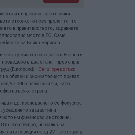
изата и въпреки че като всички
ивота отколкото през пролетта, то
ерието в правителството, здравната
редпоследно място в ЕС. Само
кабинета на Бойко Борисов.
ие върху живота на хората в Европа и
проведено в два етапа - през април
руд (Eurofound).
"Сега" представи
беше обявен и окончателният доклад
 над 90 000 онлайн анкети, като
фил на всяка страна.
тица и др. изследването се фокусира
е, усещането за щастие и
ичното им финансово състояние,
т него е видно, че малко са
риятната позиция сред 27-те страни в