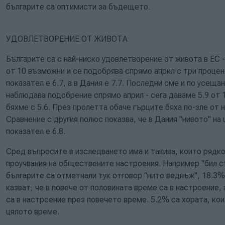
българите са оптимисти за бъдещето.
УДОВЛЕТВОРЕНИЕ ОТ ЖИВОТА
Българите са с най-ниско удовлетворение от живота в ЕС - 
от 10 възможни и се подобрява спрямо април с три процен
показател е 6.7, а в Дания е 7.7. Последни сме и по усеща
наблюдава подобрение спрямо април - сега даваме 5.9 от 1
бяхме с 5.6. През пролетта обаче гърците бяха по-зле от 
Сравнение с другия полюс показва, че в Дания "нивото" на 
показател е 6.8.
Сред въпросите в изследването има и такива, които рядк
проучвания на обществените настроения. Например "бил с
българите са отметнали тук отговор "нито веднъж", 18.3%
казват, че в повече от половината време са в настроение,
са в настроение през повечето време. 5.2% са хората, ко
цялото време.