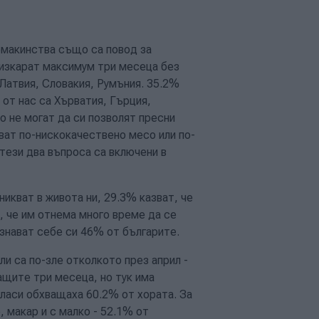
омакинства също са повод за
 изкарат максимум три месеца без
 Латвия, Словакия, Румъния. 35.2%
 от нас са Хърватия, Гърция,
то не могат да си позволят пресни
уват по-нискокачествено месо или по-
(тези два въпроса са включени в
икват в живота ни, 29.3% казват, че
т, че им отнема много време да се
знават себе си 46% от българите.
юли са по-зле отколкото през април -
ащите три месеца, но тук има
гласи обхващаха 60.2% от хората. За
 макар и с малко - 52.1% от