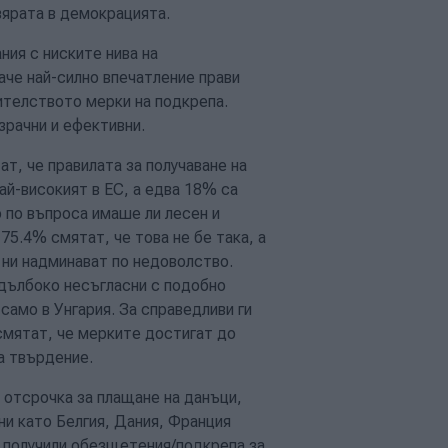
вярата в демокрацията.
ия с ниските нива на
че най-силно впечатление прави
ителството мерки на подкрепа.
зрачни и ефективни.
т, че правилата за получаване на
ай-високият в ЕС, а едва 18% са
 по въпроса имаше ли лесен и
75.4% смятат, че това не бе така, а
 ни надминават по недоволство.
 дълбоко несъгласни с подобно
само в Унгария. За справедливи ги
смятат, че мерките достигат до
ва твърдение.
и отсрочка за плащане на данъци,
ани като Белгия, Дания, Франция
а получили обезщетения/подкрепа за