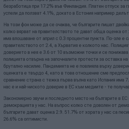
безработица при 17.2% във Финландия. Платен отпуск за гл
успели да ползват 4.1%, докато в Естония например делът
На този фон може да се очаква, че българите пишат двойк
колко вярват на правителството те дават обща оценка от 
има влошаване от април с 0.3 процентни пункта. По-зле е 
правителството от 2.4, а Хърватия е колкото нас. Полицият
доверието в нея е 3.6 от 10 възможни точки и се понижава 
полицията отвърна на започналите протести за оставка на
брутално насилие. Пандемията не е повлияла върху довери
оценката е твърдо 4, като в това отношение сме предпосле
сравнение страна с тежка първа вълна като Испания има 7
нас е и най-ниското доверие в ЕС към медиите - те получав
Закономерно звучи и последното място на българите в ЕС
демокрацията у нас. На въпрос колко сте доволен от дем
българите дават оценка 2.9. 51.7% от хората у нас са пес
26.6% са оптимисти.