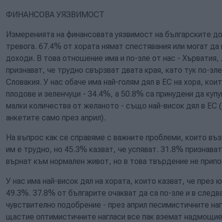
ФИНАНСОВА УЯЗВИМОСТ
Измеренията на финансовата уязвимост на българските д
тревога. 67.4% от хората нямат спестявания или могат да
доходи. В това отношение има и по-зле от нас - Хърватия,
признават, че трудно свързват двата края, като тук по-зле
Словакия. У нас обаче има най-голям дял в ЕС на хора, кои
плодове и зеленчуци - 34.4%, а 50.8% са принудени да куп
малки количества от желаното - също най-висок дял в ЕС 
анкетите само през април).
На въпрос как се справяме с важните проблеми, които възн
им е трудно, но 45.3% казват, че успяват. 31.8% признава
върнат към нормален живот, но в това твърдение не припо
У нас има най-висок дял на хората, които казват, че през 
49.3%. 37.8% от българите очакват да са по-зле и в следв
чувствително подобрение - през април песимистичните на
щастие оптимистичните нагласи все пак вземат надмощие,