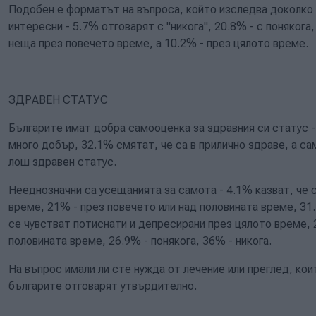
Подобен е форматът на въпроса, който изследва доколко д
интересни - 5.7% отговарят с "никога", 20.8% - с понякога
неща през повечето време, а 10.2% - през цялото време.
ЗДРАВЕН СТАТУС
Българите имат добра самооценка за здравния си статус -
много добър, 32.1% смятат, че са в прилично здраве, а са
лош здравен статус.
Нееднозначни са усещанията за самота - 4.1% казват, че 
време, 21% - през повечето или над половината време, 31.1
се чувстват потиснати и депресирани през цялото време, 
половината време, 26.9% - понякога, 36% - никога.
На въпрос имали ли сте нужда от лечение или преглед, кои
българите отговарят утвърдително.