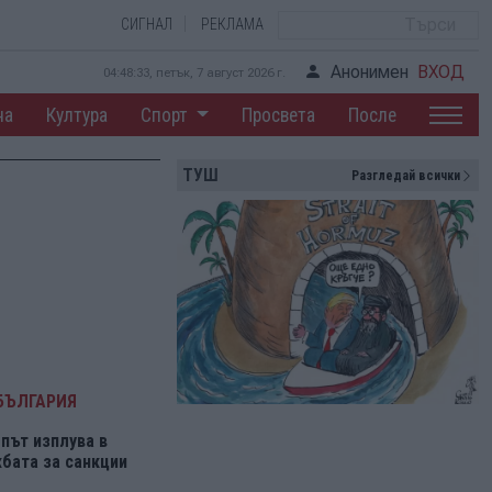
СИГНАЛ
РЕКЛАМА
Анонимен
ВХОД
04:48:34, петък, 7 август 2026 г.
на
Култура
Спорт
Просвета
После
ТУШ
Разгледай всички
БЪЛГАРИЯ
път изплува в
бата за санкции