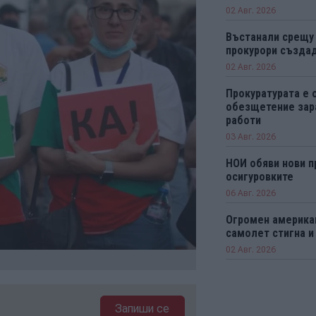
02 Авг. 2026
Въстанали срещу
прокурори създад
02 Авг. 2026
Прокуратурата е 
обезщетение зар
работи
03 Авг. 2026
НОИ обяви нови п
осигуровките
06 Авг. 2026
Огромен америка
самолет стигна и
02 Авг. 2026
Запиши се