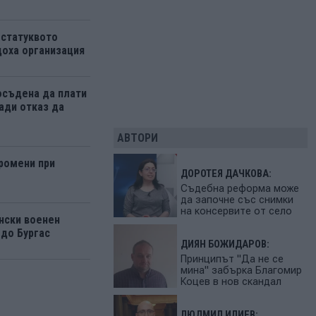
 статуквото
оха организация
осъдена да плати
ади отказ да
АВТОРИ
ромени при
ДОРОТЕЯ ДАЧКОВА:
Съдебна реформа може
да започне със снимки
на консервите от село
нски военен
 до Бургас
ДИЯН БОЖИДАРОВ:
Принципът "Да не се
мина" забърка Благомир
Коцев в нов скандал
ЛЮДМИЛ ИЛИЕВ: