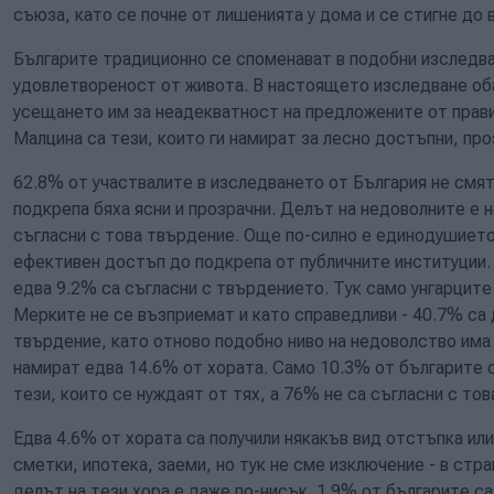
съюза, като се почне от лишенията у дома и се стигне до 
Българите традиционно се споменават в подобни изследван
удовлетвореност от живота. В настоящето изследване оба
усещането им за неадекватност на предложените от прав
Малцина са тези, които ги намират за лесно достъпни, про
62.8% от участвалите в изследването от България не смята
подкрепа бяха ясни и прозрачни. Делът на недоволните е н
съгласни с това твърдение. Още по-силно е единодушието
ефективен достъп до подкрепа от публичните институции. 
едва 9.2% са съгласни с твърдението. Тук само унгарците
Мерките не се възприемат и като справедливи - 40.7% са
твърдение, като отново подобно ниво на недоволство има 
намират едва 14.6% от хората. Само 10.3% от българите 
тези, които се нуждаят от тях, а 76% не са съгласни с то
Едва 4.6% от хората са получили някакъв вид отстъпка ил
сметки, ипотека, заеми, но тук не сме изключение - в стр
делът на тези хора е даже по-нисък. 1.9% от българите с