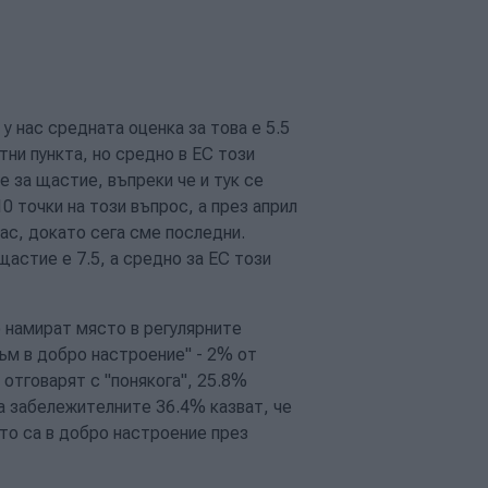
у нас средната оценка за това е 5.5
тни пункта, но средно в ЕС този
не за щастие, въпреки че и тук се
0 точки на този въпрос, а през април
нас, докато сега сме последни.
щастие е 7.5, а средно за ЕС този
о намират място в регулярните
ъм в добро настроение" - 2% от
 отговарят с "понякога", 25.8%
 а забележителните 36.4% казват, че
ито са в добро настроение през