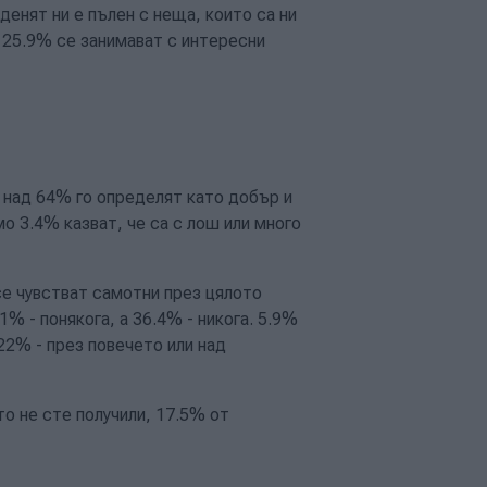
енят ни е пълен с неща, които са ни
, 25.9% се занимават с интересни
 над 64% го определят като добър и
мо 3.4% казват, че са с лош или много
се чувстват самотни през цялото
% - понякога, а 36.4% - никога. 5.9%
22% - през повечето или над
то не сте получили, 17.5% от