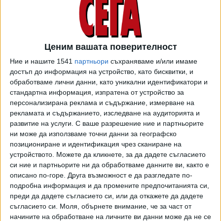
Черноморието – между 23° и 29°, за София – около 30°.
Атмосферното налягане е малко по-високо от средното
за месеца.
По Черноморието в сутрешните часове на места ще има
Ценим вашата поверителност
намалена видимост. През деня ще бъде предимно
Ние и нашите 1541
партньори
съхраняваме и/или имаме
слънчево. Ще духа слаб и умерен вятър от изток-
достъп до информация на устройство, като бисквитки, и
югоизток. Максималните температури ще бъдат между
обработваме лични данни, като уникални идентификатори и
стандартна информация, изпратена от устройство за
23° и 26°. Температурата на морската вода е 22°-23°.
персонализирана реклама и съдържание, измерване на
Вълнението на морето ще бъде около 2 бала.
рекламата и съдържанието, изследване на аудиторията и
развитие на услуги.
С ваше разрешение ние и партньорите
В четвъртък преди обяд ще бъде слънчево. Около и
ни може да използваме точни данни за географско
след обяд над западната половина от страната, а
позициониране и идентификация чрез сканиране на
привечер и до полунощ и над североизточните райони,
устройството. Можете да кликнете, за да дадете съгласието
ще се развива купеста и купесто-дъждовна облачност.
си ние и партньорите ни да обработваме данните ви, както е
На много места там ще има краткотрайни валежи и
описано по-горе. Друга възможност е да разгледате по-
гръмотевици; повишава се и вероятността за локални
подробна информация и да промените предпочитанията си,
интензивни явления и градушки. Преобладаващите
преди да дадете съгласието си, или да откажете да дадете
съгласието си.
Моля, обърнете внимание, че за част от
максимални температури ще бъдат между 28° и 33°, в
начините на обработване на личните ви данни може да не се
отделни райони и по-високи.