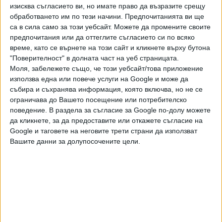
изисква съгласието ви, но имате право да възразите срещу
обработването им по тези начини. Предпочитанията ви ще
В петък с усилване на вятъра от северозапад, а в
са в сила само за този уебсайт. Можете да промените своите
Източна България по-късно през деня – от североизток,
предпочитания или да оттеглите съгласието си по всяко
ще започне да нахлува хладен въздух. По линията на
време, като се върнете на този сайт и кликнете върху бутона
преминаващия студен фронт се повишава вероятността
"Поверителност" в долната част на уеб страницата.
валежите и гръмотевичните бури да са много
Моля, забележете също, че този уебсайт/това приложение
интензивни, а количествата на валежите в източната
използва една или повече услуги на Google и може да
половина от Северна България и на места в Южна, да са
събира и съхранява информация, която включва, но не се
ограничава до Вашето посещение или потребителско
значителни, в отделни райони достигащи 80-100 mm.
поведение. В раздела за съгласие за Google по-долу можете
Температурите ще се понижат значително и
да кликнете, за да предоставите или откажете съгласие на
максималните ще са между 20° и 25°. През нощта срещу
Google и таговете на неговите трети страни да използват
събота значителни по количество ще има все още
Вашите данни за долупосочените цели.
главно в Източна България.
Последвайте ни и в
Ако искате да подкрепите независимата
и качествена журналистика в “Сега”,
можете да направите дарение през