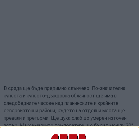
В сряда
ще бъде предимно слънчево. По-значителна
купеста и купесто-дъждовна облачност ще има в
следобедните часове над планинските и крайните
североизточни райони, където на отделни места ще
превали и прегърми. Ще духа слаб до умерен източен
вятър. Максималните температури ще бъдат между 30°
и 35°, в крайните североизточни райони и по