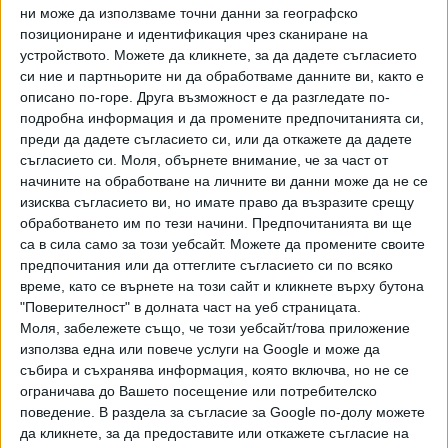
ни може да използваме точни данни за географско
Белград в петък следобед. Арестът му е потвърден от
позициониране и идентификация чрез сканиране на
българското МВР. Наложен му е 18-дневен арест от съд
устройството. Можете да кликнете, за да дадете съгласието
в Сърбия. Сега предстои прокуратурата да изпрати
си ние и партньорите ни да обработваме данните ви, както е
документи за екстрадицията му, а след това въпросът
описано по-горе. Друга възможност е да разгледате по-
да се реши от сръбския съд и министър на
подробна информация и да промените предпочитанията си,
правосъдието. Това със сигурност ще отнеме време.
преди да дадете съгласието си, или да откажете да дадете
съгласието си.
Моля, обърнете внимание, че за част от
"СЕГА" припомня:
начините на обработване на личните ви данни може да не се
изисква съгласието ви, но имате право да възразите срещу
В разгара на скандала шефът на ДАНС Пламен Тончев
обработването им по тези начини. Предпочитанията ви ще
описа Паскал като незаобиколим фактор в
са в сила само за този уебсайт. Можете да промените своите
производството и контрабандата на нелегални цигари.
предпочитания или да оттеглите съгласието си по всяко
Установено било, че той работи заедно с голям турски
време, като се върнете на този сайт и кликнете върху бутона
"Поверителност" в долната част на уеб страницата.
контрабандист, който имал контакти по
Моля, забележете също, че този уебсайт/това приложение
турската граница. През последните месеци Паскал и
използва една или повече услуги на Google и може да
турчинът започнали разработката на нов канал, при
събира и съхранява информация, която включва, но не се
който цигарите се произвеждали вече не в България, а в
ограничава до Вашето посещение или потребителско
Турция, защото било по-евтино, и били прекарвани през
поведение. В раздела за съгласие за Google по-долу можете
България, Румъния към Западна Европа, твърдеше още
да кликнете, за да предоставите или откажете съгласие на