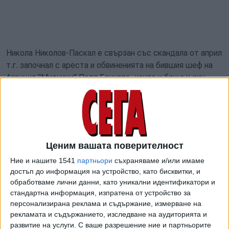
Никола Николов-Паскал е свързан със скандала от април
т.г. започнал с ареста и обвиненията на бившия шеф на
Агенция "Митници" Петя Банкова, както и баща и син
Марин и Стефан Димитрови. В аферата бе намесен и
обвинен бившият главен секретар на МВР Живко Коцев.
2 години ДАНС следила как се
дават подкупи на паркинг до НС
Ценим вашата поверителност
Две години ДАНС е
наблюдавала митническата
Ние и нашите 1541
партньори
съхраняваме и/или имаме
организирана престъпна група,
16 Апр. 2024
достъп до информация на устройство, като бисквитки, и
но по неясни причини не е
обработваме лични данни, като уникални идентификатори и
извършвала арести.
Тогава Николов не бе открит в България и бе издадена
стандартна информация, изпратена от устройство за
европейска заповед за ареста му.
персонализирана реклама и съдържание, измерване на
рекламата и съдържанието, изследване на аудиторията и
Никола Николов-Паскал е задържан в сръбската столица
развитие на услуги.
С ваше разрешение ние и партньорите