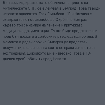
България издирваше като обвиняем по делото за
митническата ОПГ, се е лекувал в Белград. Това твърди
неговата адвокатка Галя Гълъбова. "Г-н Николов е
задържан в петък следобед в Сърбия, в Белград,
където той се намира на лечение и притежава
медицинска документация. Тя ще бъде представена и
пред българските и сръбските разследващи органи. В
момента е даден срок на България да представи
документи, въз основа на които се прави искането за
екстрадиция. Доколкото ми е известно, това е 18-
дневен срок", обяви тя пред Нова тв.