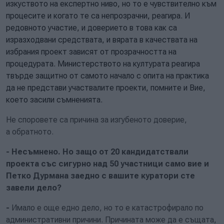
изкуството на експертно ниво, но то е чувствително към
процесите и когато те са непрозрачни, реагира. И
редовното участие, и доверието в това как са
изразходвани средствата, и вярата в качествата на
избрания проект зависят от прозрачността на
процедурата. Министерството на културата реагира
твърде защитно от самото начало с опита на практика
да не представи участвалите проекти, помните и Вие,
което засили съмненията.
Не споровете са причина за изгубеното доверие,
а обратното.
-
Несъмнено. Но защо от 20 кандидатствали
проекта със сигурно над 50 участници само вие и
Петко Дурмана заедно с вашите куратори сте
завели дело
?
-
Имало е още едно дело, но то е катастрофирало по
административни причини. Причината може да е същата,