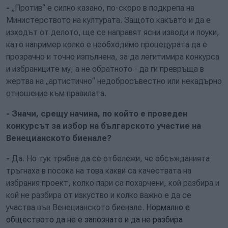
-
„Против“ е силно казано, по-скоро в подкрепа на
Министерството на културата
. Защото
какъвто и да е
изходът от делото, ще се направят ясни изводи и поуки,
като например колко е необходимо процедурата да е
прозрачно и точно изпълнена, за да лeгитимира конкурса
и избраниците му, а не обратното - да ги превръща в
жертва на „артистично“ недобросъвестно или некадърно
отношение към правилата.
-
Значи, срещу начина
, по който е проведен
конкурсът за избор на българското участие на
Венецианското биенале
?
-
Да. Но тук трябва да се отбележи, че обсъжданията
тръгнаха в посока на това какви са качествата на
избрания проект, колко пари са похарчени, кой разбира и
кой не разбира от изкуство и колко важно е да се
участва във Венецианското биенале.
Нормално е
обществото да не е запознато и да не разбира