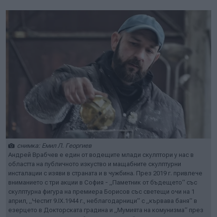
снимка: Емил Л. Георгиев
Андрей Врабчев е един от водещите млади скулптори у нас в
областта на публичното изкуство и мащабните скулптурни
инсталации с изяви в страната и в чужбина. През 2019 г. привлече
вниманието с три акции в София - „Паметник от бъдещето“ със
скулптурна фигура на премиера Борисов със светещи очи на 1
април, „Честит 9.IX.1944 г., неблагодарници“ с „кървава баня“ в
езерцето в Докторската градина и „Мумията на комунизма“ през