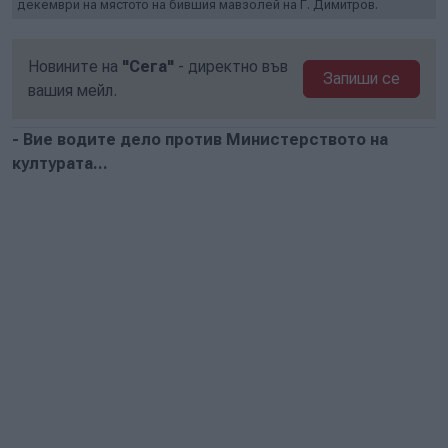
декември на мястото на бившия мавзолей на Г. Димитров.
Новините на
"Сега"
- директно във
Запиши се
вашия мейл.
- Вие водите дело против Министерството на
културата...