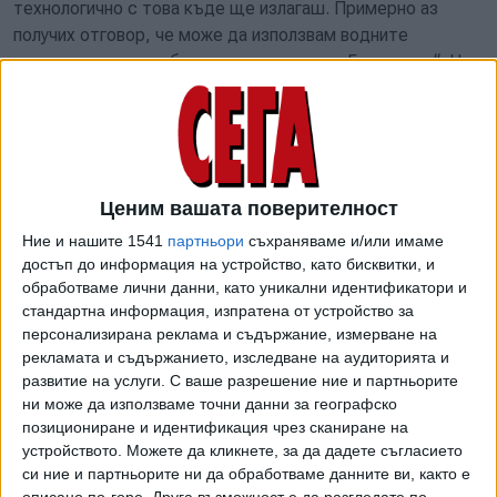
технологично с това къде ще излагаш. Примерно аз
получих отговор, че може да използвам водните
пространства „съобразно правилника на Биеналето“. Не
знам дали това би могло да се осъществи, след като -
к
акто
стана ясно
по-късно -
разполагахме с таванско
помещение
.
-
А с похарчената сума от 400 000 лв. имате ли
Ценим вашата поверителност
проблем
?
Ние и нашите 1541
партньори
съхраняваме и/или имаме
-
Искам дебело да подчертая, че аз като автор мога
достъп до информация на устройство, като бисквитки, и
само да се радвам, когато се дават пари за изкуство.
обработваме лични данни, като уникални идентификатори и
Въпросът е какъв е крайният резултат. Когато говорим
стандартна информация, изпратена от устройство за
персонализирана реклама и съдържание, измерване на
за национално участие, резултатът трябва да се отрази
рекламата и съдържанието, изследване на аудиторията и
на национално ниво. Между другото по цял свят вече
развитие на услуги.
С ваше разрешение ние и партньорите
критикуват Венецианското биенале, че все още работи
ни може да използваме точни данни за географско
на национален принцип. Най-истинското участие е,
позициониране и идентификация чрез сканиране на
когато си част от селекцията на главния куратор. Но
устройството. Можете да кликнете, за да дадете съгласието
когато участваш на национално ниво, това трябва да
си ние и партньорите ни да обработваме данните ви, както е
предизвика интерес към цялата общност, от която
описано по-горе. Друга възможност е да разгледате по-