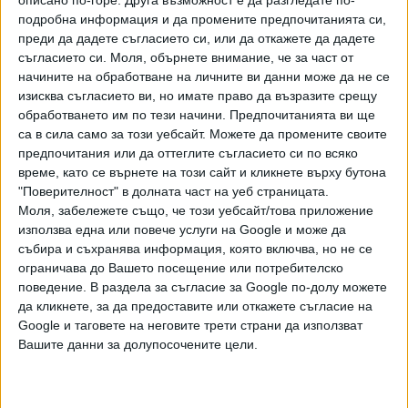
подробна информация и да промените предпочитанията си,
произлиза проектът.
Това зависи в по-голяма степен от
преди да дадете съгласието си, или да откажете да дадете
комуникационната стратегия, отколкото от самия
съгласието си.
Моля, обърнете внимание, че за част от
проект
.
начините на обработване на личните ви данни може да не се
изисква съгласието ви, но имате право да възразите срещу
-
Има ли у нас неоспорен автор на съвременно
обработването им по тези начини. Предпочитанията ви ще
изкуство
?
Дори Кристо, който е наднационален,
са в сила само за този уебсайт. Можете да промените своите
световен, тук често е отричан и обявяван за
предпочитания или да оттеглите съгласието си по всяко
„опаковчик“, „не-българин“
или и двете
.
време, като се върнете на този сайт и кликнете върху бутона
"Поверителност" в долната част на уеб страницата.
-
Въпреки
че конкуренцията на идеи е абсолютно
Моля, забележете също, че този уебсайт/това приложение
демократичен принцип,
ние смешно
взаимно се
използва една или повече услуги на Google и може да
поучаваме какво е изкуството
. В ХХ
I
век изкуството има
събира и съхранява информация, която включва, но не се
ограничава до Вашето посещение или потребителско
страшно много писти и посоки
. Ние, авторите, трябва да
поведение. В раздела за съгласие за Google по-долу можете
спорим чрез изложбите си, а не в социалните медии. За
да кликнете, за да предоставите или откажете съгласие на
това обаче се иска среда, която липсва – достатъчно и
Google и таговете на неговите трети страни да използват
различни галерии и културни центрове, които да се
Вашите данни за долупосочените цели.
конкурират . Трябва да се прекъсне сливането между
държава и частни интереси, което води до монопол над
сектора, имайки предвид, че повечето средства за