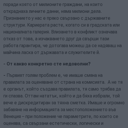
поради която от милионите граждани, на които
откраднаха личните данни, няма милиони дела.
Признанието у нас е пряко свързано с държавните
структури. Кариерата расте, когато си в градската или
националната галерия.
В
лизането в конфликт означава
отказ от това, а изчакването друг да свърши
тази
работа гарантира, че дотогава можеш да се надяваш на
майчина ласка от държавата и служителите й.
- От какво
конкретно сте недоволни
?
-
Първият голям проблем е, че имаше смяна на
правилата за оценяване от страна на комисията. А не тя
е органът, който създава правилата, тя само трябва да
ги спазва. Оттам нататък, който и да бяха избрали, той
вече е дискредитиран за тяхна сметка. Имаше и огромно
забавяне на информацията за местоположението във
Венеция – при положение че
параметрите, по които се
оценява, са свързани естетически, логически и