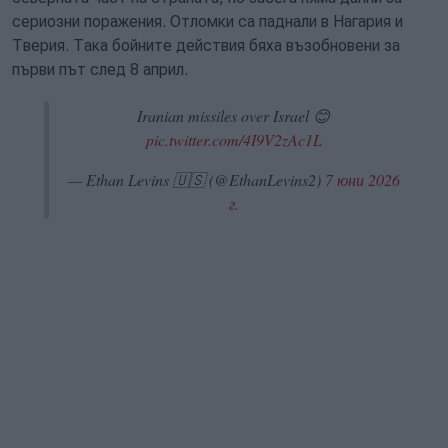
сериозни поражения. Отломки са паднали в Нагария и
Тверия. Така бойните действия бяха възобновени за
първи път след 8 април.
Iranian missiles over Israel 😊
pic.twitter.com/4I9V2zAc1L
— Ethan Levins 🇺🇸 (@EthanLevins2)
7 юни 2026
г.