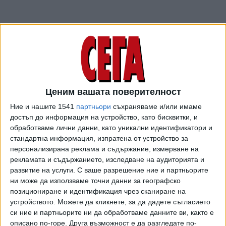
Израел се закани с ответен удар и затвори летище „Бен-
Гурион“ в Тел Авив. В третата четвърт бе прекъснат
баскетболният мач от полуфиналната серия на
израелското първенство между „Апоел“ Тел Авив и
„Апоел“ Йерусалим.
Ценим вашата поверителност
“Днешната атака на Иран срещу Израел е само
Ние и нашите 1541
партньори
съхраняваме и/или имаме
предупреждение, за да спре еврейската държава
достъп до информация на устройство, като бисквитки, и
ударите си срещу Бейрут, съобщи съветник на аятолах
обработваме лични данни, като уникални идентификатори и
Хаменей. В Керманшах, откъдето излетяха иранските
стандартна информация, изпратена от устройство за
ракети, бе организирано празненство.
персонализирана реклама и съдържание, измерване на
рекламата и съдържанието, изследване на аудиторията и
развитие на услуги.
С ваше разрешение ние и партньорите
First images emerging of
#Iran
's missile launches.
ни може да използваме точни данни за географско
позициониране и идентификация чрез сканиране на
Captured from nighttime public
устройството. Можете да кликнете, за да дадете съгласието
gatherings.
#BreakingNews
#Israel
си ние и партньорите ни да обработваме данните ви, както е
https://t.co/XUj3kkiHWF
описано по-горе. Друга възможност е да разгледате по-