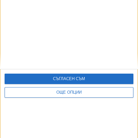
Мрежа вербува тийнейджъри да убиват из цяла
Европа
02 Авг. 2026
Още по темата
ОЩЕ НОВИНИ ОТ ЧУЖБИНА
СЪГЛАСЕН СЪМ
Нацистки кораб изплува заради сушата в Дунав
ОЩЕ ОПЦИИ
03 Авг. 2026
САЩ ще искат депозит до 20 000 долара за туристите
от 50 държави
02 Авг. 2026
Израелски съд спря плана за охрана на затвор с
крокодили