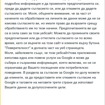
pic.twitter.com/Nf4lmCL6dF
подробна информация и да промените предпочитанията си,
преди да дадете съгласието си, или да откажете да дадете
— Iran in Mumbai (@IRANinMumbai)
7 юни 2026
съгласието си.
Моля, обърнете внимание, че за част от
г.
начините на обработване на личните ви данни може да не се
изисква съгласието ви, но имате право да възразите срещу
обработването им по тези начини. Предпочитанията ви ще
Междувременно държавната израелска телевизионна и
са в сила само за този уебсайт. Можете да промените своите
радиокомпания „Kan“, позовавайки се на правителствени
предпочитания или да оттеглите съгласието си по всяко
източници, съобщава, че Израел възнамерява да
време, като се върнете на този сайт и кликнете върху бутона
отвърне на ракетния обстрел от страна на Иран.
"Поверителност" в долната част на уеб страницата.
Израелският министър на националната сигурност Бен-
Моля, забележете също, че този уебсайт/това приложение
Гвир веднага заяви: „Тази нощ Техеран трябва да
използва една или повече услуги на Google и може да
изгори“.
събира и съхранява информация, която включва, но не се
ограничава до Вашето посещение или потребителско
Иран, Ирак и Катар затвориха въздушното си
поведение. В раздела за съгласие за Google по-долу можете
пространство.
да кликнете, за да предоставите или откажете съгласие на
Google и таговете на неговите трети страни да използват
Американският президент Доналд Тръмп заяви в
Вашите данни за долупосочените цели.
интервю за Fox News, че американската армия е в
състояние на бойна готовност. Тръмп коментира
иранската атака така: „Моят съвет към Иран: