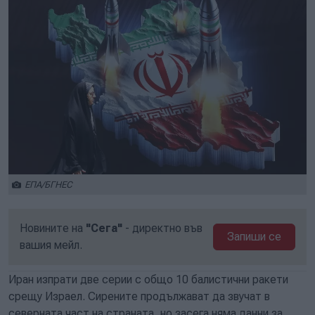
ЕПА/БГНЕС
Новините на
"Сега"
- директно във
Запиши се
вашия мейл.
Иран изпрати две серии с общо 10 балистични ракети
срещу Израел. Сирените продължават да звучат в
северната част на страната, но засега няма данни за