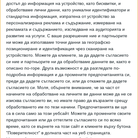
обаче представянето на тийнейджърите ни
достъп до информация на устройство, като бисквитки, и
е шокиращо слабо - на
PISA 2022
54% от българските
обработваме лични данни, като уникални идентификатори и
деветокласници бяха под критичния минимум на знания и
стандартна информация, изпратена от устройство за
персонализирана реклама и съдържание, измерване на
умения по математика, 53% от тях не показаха
рекламата и съдържанието, изследване на аудиторията и
елементарни четивни умения, а 48% от тях бяха с
развитие на услуги.
С ваше разрешение ние и партньорите
драстични дефицити по природни науки.
ни може да използваме точни данни за географско
позициониране и идентификация чрез сканиране на
"AI може да подобрява изпълнението на задачи, но това
устройството. Можете да кликнете, за да дадете съгласието
не означава автоматично по-добро учене и по-добри
си ние и партньорите ни да обработваме данните ви, както е
умения. Ако младите хора не развиват силни базови
описано по-горе. Друга възможност е да разгледате по-
умения, критично мислене и способност за
подробна информация и да промените предпочитанията си,
самостоятелно учене, AI трудно би могъл
преди да дадете съгласието си, или да откажете да дадете
самостоятелно да реши проблема с недостига на
съгласието си.
Моля, обърнете внимание, че за част от
начините на обработване на личните ви данни може да не се
умения", подчерта Шлайхер.
изисква съгласието ви, но имате право да възразите срещу
Той посочи, че все повече млади хора изпитват
обработването им по тези начини. Предпочитанията ви ще
са в сила само за този уебсайт. Можете да промените своите
затруднения да се ориентират професионално, затова
предпочитания или да оттеглите съгласието си по всяко
и училищата трябва да помагат на учениците да виждат
време, като се върнете на този сайт и кликнете върху бутона
връзката между обучението и бъдещата си
"Поверителност" в долната част на уеб страницата.
реализация. Според него образованието и