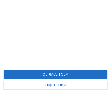
Учениците може да тренират за теста на PISA
2025 на сайта на МОН
14 Март 2025
И творческото мислене куца на учениците ни
18 Юни 2024
СЪГЛАСЕН СЪМ
Учителските заплати растат, а резултатите на
ОЩЕ ОПЦИИ
ученици се влошават
10 Яну. 2024