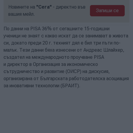
Новините на
"Сега"
- директно във
Запиши се
вашия мейл.
По дaнни на PISA 36% от сегашните 15-годишни
ученици не знаят с какво искат да се занимават в живота
си, докато преди 20 г. техният дял е бил три пъти по-
малък. Тези данни бяха изнесени от Андреас Шлайхер,
създател на международното проучване PISA
и директор в Организация за икономическо
сътрудничество и развитие (ОИСР) на дискусия,
организирана от Българската работодателска асоциация
за иновативни технологии (БРАИТ).