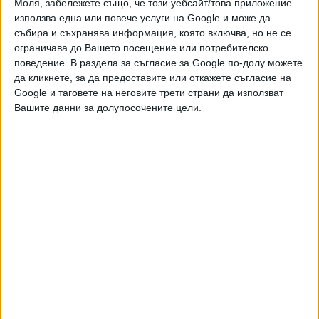
Моля, забележете също, че този уебсайт/това приложение
работодателите не бива да бъдат разглеждани като два
използва една или повече услуги на Google и може да
отделни свята, а да си сътрудничат много по-
събира и съхранява информация, която включва, но не се
тясно. Бизнесът трябва да бъде активен участник в
ограничава до Вашето посещение или потребителско
поведение. В раздела за съгласие за Google по-долу можете
развитието на уменията, тъй като добрите компании са и
да кликнете, за да предоставите или откажете съгласие на
отлични места за учене, бе сред ключовите послания на
Google и таговете на неговите трети страни да използват
срещата.
Вашите данни за долупосочените цели.
На дискусията участниците обсъдиха още
необходимостта от модернизация на професионалното
образование, развитието на дигитални и практически
умения, както и нуждата от дългосрочни политики за
развитие, надграждане и преквалификация на работната
сила. От БРАИТ подчертаха, че развитието на уменията
на младите хора трябва да се разглежда не само като
образователен или социален въпрос, а като
стратегически фактор за икономическото развитие и
способността на България да привлича инвестиции и да
развива високотехнологични индустрии.