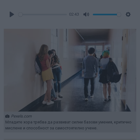
02:43
Play
Mute
Setti
Pexels.com
Младите хора трябва да развиват силни базови умения, критично
мислене и способност за самостоятелно учене.