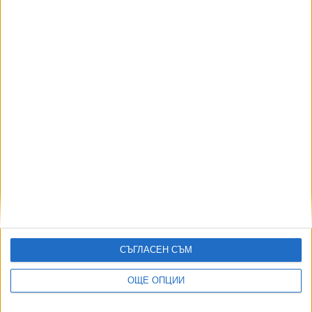
Кабинетът иззе пари от училища и здравни
центрове
08 Юни 2026
ЕК отваря процедура по прекомерен дефицит
срещу България
29 Май 2026
Държавният бюджет вече е на червено с 5.2
млрд. лв.
01 Окт. 2025
СЪГЛАСЕН СЪМ
ОЩЕ ОПЦИИ