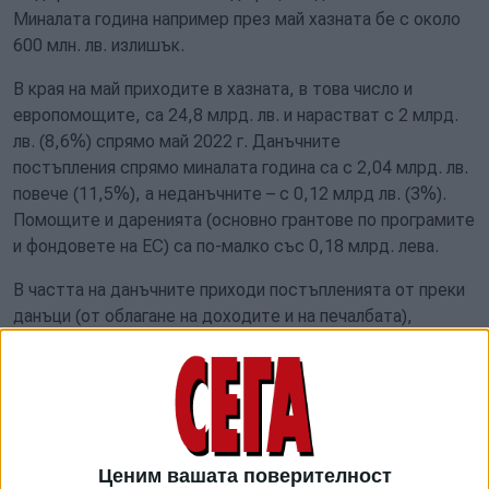
Миналата година например през май хазната бе с около
600 млн. лв. излишък.
В края на май приходите в хазната, в това число и
европомощите, са 24,8 млрд. лв. и нарастват с 2 млрд.
лв. (8,6%) спрямо май 2022 г. Данъчните
постъпления спрямо миналата година са с 2,04 млрд. лв.
повече (11,5%), а неданъчните – с 0,12 млрд лв. (3%).
Помощите и даренията (основно грантове по програмите
и фондовете на ЕС) са по-малко със 0,18 млрд. лева.
В частта на данъчните приходи постъпленията от преки
данъци (от облагане на доходите и на печалбата),
социално и здравно осигурителни вноски нарастват с
добри темпове, докато при косвените данъци се отчита
по-умерен ръст, основно поради
по-ниски
постъпления от ДДС от внос
, обяснява МФ. Един от
факторите за това е понижаване на цената на суровия
петрол, внесен за преработка. Върху размера на ДДС от
Ценим вашата поверителност