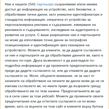
внос влияят и курсът на щатския долар, както и спадът
Ние и нашите 1541
партньори
съхраняваме и/или имаме
на количествата на внесените стоки, в това число и на
достъп до информация на устройство, като бисквитки, и
суров петрол.
обработваме лични данни, като уникални идентификатори и
стандартна информация, изпратена от устройство за
Бюджетните разходи към май са в размер на
персонализирана реклама и съдържание, измерване на
26 млрд. лева. За сравнение, към май 2022 г. те са
рекламата и съдържанието, изследване на аудиторията и
развитие на услуги.
С ваше разрешение ние и партньорите
били 22,2 млрд. лева. Най-значително нарастване има при
ни може да използваме точни данни за географско
разходите за пенсии, както и за субсидии, издръжка
позициониране и идентификация чрез сканиране на
и персонал.
устройството. Можете да кликнете, за да дадете съгласието
си ние и партньорите ни да обработваме данните ви, както е
ПОРЕДНОТО УДЪЛЖАВАНЕ НА СТАРИЯ БЮДЖЕТ - НА
описано по-горе. Друга възможност е да разгледате по-
ПЪРВО ЧЕТЕНЕ
подробна информация и да промените предпочитанията си,
преди да дадете съгласието си, или да откажете да дадете
Днес бюджетната комисия в парламента ще гледа на
съгласието си.
Моля, обърнете внимание, че за част от
първо четене поредното удължаване на действието на
начините на обработване на личните ви данни може да не се
стария бюджет. Служебният кабинет внесе
изисква съгласието ви, но имате право да възразите срещу
законопроект, с който се предлага бюджетът за 2022 г.
обработването им по тези начини. Предпочитанията ви ще
да продължи да се изпълнява до гласуване на нов
са в сила само за този уебсайт. Можете да промените своите
бюджет за 2023 г. като при събирането на приходи и
предпочитания или да оттеглите съгласието си по всяко
време, като се върнете на този сайт и кликнете върху бутона
разходването на средства се отчитат всички направени