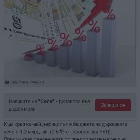
Илияна Кирилова
Новините на
"Сега"
- директно във
Запиши се
вашия мейл.
Към края на май дефицитът в бюджета на държавата
вече е 1,2 млрд. лв. (0,6 % от прогнозния БВП).
Продължава тенденцията от предходните месеци на