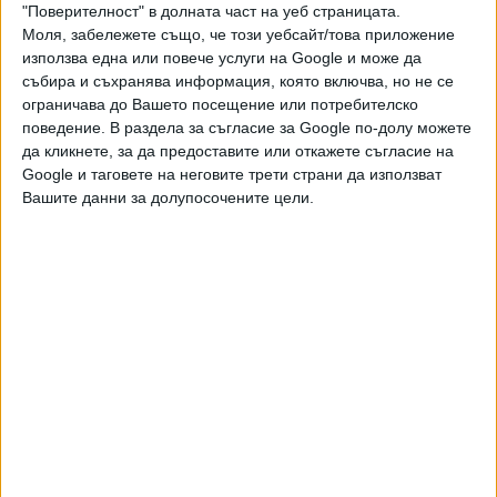
"Поверителност" в долната част на уеб страницата.
вече законови промени.
Моля, забележете също, че този уебсайт/това приложение
използва една или повече услуги на Google и може да
Освен това служебното правителство предлага да
събира и съхранява информация, която включва, но не се
отпадне забраната, наложена от предното Народно
ограничава до Вашето посещение или потребителско
събрание, да се ползват за текущи
поведение. В раздела за съгласие за Google по-долу можете
разходи европейските средства и парите на Сребърния
да кликнете, за да предоставите или откажете съгласие на
фонд във Фискалния резерв на държавата. Според
Google и таговете на неговите трети страни да използват
финансовия министър Росица Велкова разблокирането
Вашите данни за долупосочените цели.
на тези средства ще даде възможност "гъвкаво да се
финансират разходите на държавата", без да се налага
да се теглят заеми. В същото време Велкова увери, че
няма рискове за парите в Сребърния фонд, които са
предвидени след време да подпомогнат държавния фонд
"Пенсии". В Сребърния фонд в момента има 3.7 млрд. лв.,
а неприкосновеният остатък, под който не може да
слизат средствата във Фискалния резерв, е 4.5 млрд.
лв., обясни Велкова.
Възможно е обаче депутатите да не приемат