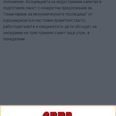
положение. Асоциацията на индустриалия капитал е
подготвила пакет с конкретни предложения за
"смекчаване на икономическите последици" от
коронакризата и настоява правителството,
работодателите и синдикатите да ги обсъдят на
заседание на тристранния съвет още утре, в
понеделник.