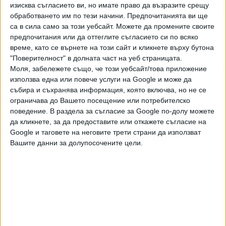
да получат експресна помощ - в пари или в натура, за
изисква съгласието ви, но имате право да възразите срещу
обработването им по тези начини. Предпочитанията ви ще
дезинфекция на работните помещения, за осигуряване на
са в сила само за този уебсайт. Можете да промените своите
лични предпазни средства и дезинфектанти - според
предпочитания или да оттеглите съгласието си по всяко
броя на заетите по трудов договор.
време, като се върнете на този сайт и кликнете върху бутона
"Поверителност" в долната част на уеб страницата.
АИКБ посочва, че в момент, в който превозът на стоки е
Моля, забележете също, че този уебсайт/това приложение
критично важен, а е силно затруднен, България трябва да
използва една или повече услуги на Google и може да
замени хартиените товарителници с
събира и съхранява информация, която включва, но не се
електронни. Използването на е-товарителница води до
ограничава до Вашето посещение или потребителско
пестене на време, по-добра отчетност, по-добър
поведение. В раздела за съгласие за Google по-долу можете
контрол от страна на държавните органи, има
да кликнете, за да предоставите или откажете съгласие на
Google и таговете на неговите трети страни да използват
екологичен ефект и води до подобрение в
Вашите данни за долупосочените цели.
междуфирмената задлъжнялост, подчертават от
организацията.
Последвайте ни и в
Ако искате да подкрепите независимата
и качествена журналистика в “Сега”,