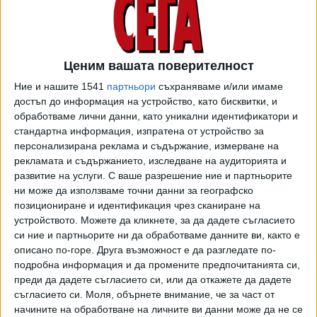
АИКБ настоява фирмите, затворени заради епидемията,
да бъдат освободени от такса "смет" и сграден данък
за месеците, през които не са работили. И още: да се
Ценим вашата поверителност
отложи внасянето на ДДС по фактури, които не са
Ние и нашите 1541
партньори
съхраняваме и/или имаме
платени; на блокираните заради коронавируса
достъп до информация на устройство, като бисквитки, и
микропредприятия - с персонал до 9 души, да бъдат
обработваме лични данни, като уникални идентификатори и
изплатени компенсации - еднократно по 1000 лева;
стандартна информация, изпратена от устройство за
персонализирана реклама и съдържание, измерване на
държавата и общините да не събират наеми от фирмите
рекламата и съдържанието, изследване на аудиторията и
наематели за месеците на извънредното положение.
развитие на услуги.
С ваше разрешение ние и партньорите
ни може да използваме точни данни за географско
От АИКБ припомнят, че Законът за извънредното
позициониране и идентификация чрез сканиране на
положение изобщо не мина през обсъждане
устройството. Можете да кликнете, за да дадете съгласието
в тристранния съвет, защото се налагаше спешно да
си ние и партньорите ни да обработваме данните ви, както е
бъдат задействани ключови мерки. Но сега настоява за
описано по-горе. Друга възможност е да разгледате по-
дискусия по допълнителни мерки, които могат да
подробна информация и да промените предпочитанията си,
смекчат икономическата криза.
преди да дадете съгласието си, или да откажете да дадете
съгласието си.
Моля, обърнете внимание, че за част от
Работодателската организация предлага предприятията
начините на обработване на личните ви данни може да не се