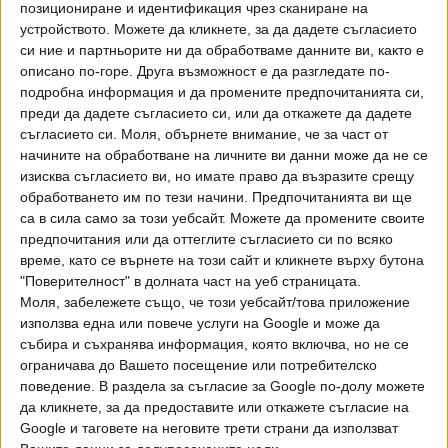
Родопи, за която има свидетелства в т. нар. „Псевдо-
позициониране и идентификация чрез сканиране на
Епифаниев списък на диоцезите“ от началото на VII век.
устройството. Можете да кликнете, за да дадете съгласието
Както се знае, главните центрове на тази огромна
си ние и партньорите ни да обработваме данните ви, както е
описано по-горе. Друга възможност е да разгледате по-
епархия са били древните градове Максианупол (днешен
подробна информация и да промените предпочитанията си,
Комотини), Траянупол (край днешния Александруполис) и
преди да дадете съгласието си, или да откажете да дадете
Маронея на егейското крайбрежие. Всички те се
съгласието си.
Моля, обърнете внимание, че за част от
намират в равнината на Беломорието и в южните
начините на обработване на личните ви данни може да не се
склонове на Родопите. Перперикон е първият голям град
изисква съгласието ви, но имате право да възразите срещу
с епископско седалище от този период, който е открит
обработването им по тези начини. Предпочитанията ви ще
и се проучва във вътрешността на Източните Родопи.
са в сила само за този уебсайт. Можете да промените своите
предпочитания или да оттеглите съгласието си по всяко
Много интересен факт е, коментира проф. Овчаров, че
време, като се върнете на този сайт и кликнете върху бутона
във втората половина на VI век целия епископски
"Поверителност" в долната част на уеб страницата.
комплекс е бил ограден с дебела до 2,2 метра стена,
Моля, забележете също, че този уебсайт/това приложение
която е трябвало да го пази от зачестилите нападения на
използва една или повече услуги на Google и може да
славяни, прабългари и авари.
събира и съхранява информация, която включва, но не се
ограничава до Вашето посещение или потребителско
Положеният в първата отворена от археолозите
поведение. В раздела за съгласие за Google по-долу можете
гробница е сравнително млад мъж с много добре
да кликнете, за да предоставите или откажете съгласие на
запазени зъби. Поверен е на земята с християнски обряд
Google и таговете на неговите трети страни да използват