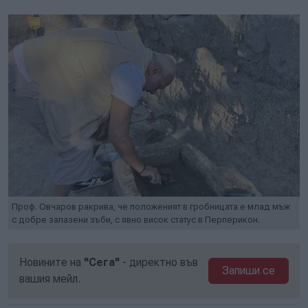
Проф. Овчаров ракрива, че положеният в гробницата е млад мъж
с добре запазени зъби, с явно висок статус в Перперикон.
Новините на
"Сега"
- директно във
Запиши се
вашия мейл.