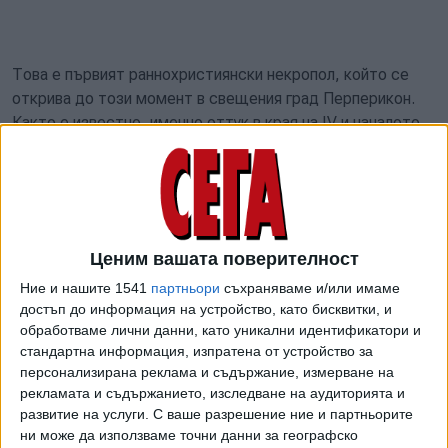
Това е първият раннохристиянски некропол, който се
открива до този момент в свещения град Перперикон.
Както е известно, именно оттук в края на IV и началото
на V век започва приемането на християнството в
Родопите. Вече в края на V век, когато населението
масово е приело новата вяра, в Южния квартал, редом с
останките от някогашните езически храмове и
прочутото в древността светилище на Дионис, е
Ценим вашата поверителност
изградена внушителната Голяма базилика с дължина
Ние и нашите 1541
партньори
съхраняваме и/или имаме
близо 40 метра. Тя е ознаменувала окончателната
достъп до информация на устройство, като бисквитки, и
победа на християнството в Родопите и е била най-
обработваме лични данни, като уникални идентификатори и
голямата църква в тази планина, напомня Николай
стандартна информация, изпратена от устройство за
Овчаров.
персонализирана реклама и съдържание, измерване на
рекламата и съдържанието, изследване на аудиторията и
Вероятно на Перперикон се е намирала една от
развитие на услуги.
С ваше разрешение ние и партньорите
резиденциите на архиереите на обширната епископия
ни може да използваме точни данни за географско