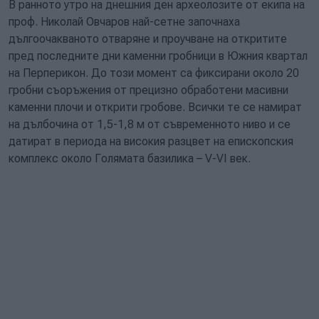
В ранното утро на днешния ден археолозите от екипа на
проф. Николай Овчаров най-сетне започнаха
дългоочакваното отваряне и проучване на откритите
пред последните дни каменни гробници в Южния квартал
на Перперикон. До този момент са фиксирани около 20
гробни съоръжения от прецизно обработени масивни
каменни плочи и открити гробове. Всички те се намират
на дълбочина от 1,5-1,8 м от съвременното ниво и се
датират в периода на високия разцвет на епископския
комплекс около Голямата базилика – V-VI век.