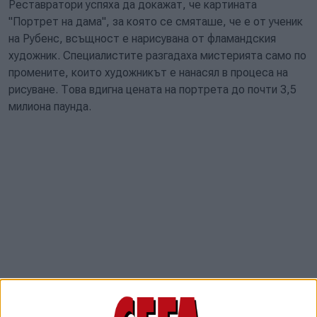
Реставратори успяха да докажат, че картината
"Портрет на дама", за която се смяташе, че е от ученик
на Рубенс, всъщност е нарисувана от фламандския
художник. Специалистите разгадаха мистерията само по
промените, които художникът е нанасял в процеса на
рисуване. Това вдигна цената на портрета до почти 3,5
милиона паунда.