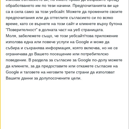
една огромна промяна в горната част на платното. В
обработването им по тези начини. Предпочитанията ви ще
първия вариант червената завеса е спусната, но Рубенс
са в сила само за този уебсайт. Можете да промените своите
очевидно не харесва крайния резултат и избутва
предпочитания или да оттеглите съгласието си по всяко
завесата нагоре, като рисува и небе. Има промени и в
време, като се върнете на този сайт и кликнете върху бутона
контура на роклята на модела. При първоначалната
"Поверителност" в долната част на уеб страницата.
версия раменете й не са толкова широки. Забелязахме и
Моля, забележете също, че този уебсайт/това приложение
използва една или повече услуги на Google и може да
други малки промени, като например начина, по който са
събира и съхранява информация, която включва, но не се
нарисувани пръстите и ръцете", казва Флетчър.
ограничава до Вашето посещение или потребителско
поведение. В раздела за съгласие за Google по-долу можете
Картината ще бъде предложена на търг в "Сотбис" на 29
да кликнете, за да предоставите или откажете съгласие на
юли, първият в Лондон след социалната изолация.
Google и таговете на неговите трети страни да използват
Вашите данни за долупосочените цели.
Последвайте ни и в
Ако искате да подкрепите независимата
и качествена журналистика в “Сега”,
можете да направите дарение през
PayPal