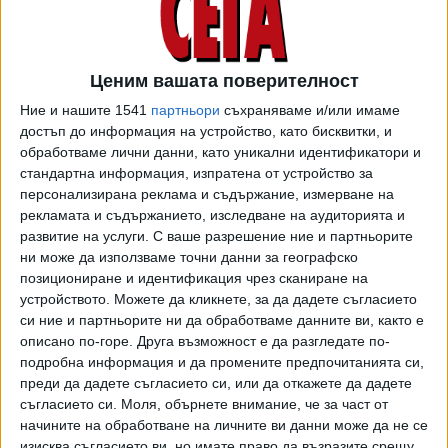
В продължение на 139 години картината била част от
семейна колекция, а през 1902 г. "Портрет на дама"
участва в изложба в Кралската академия в Лондон като
образец на школата на Рубенс от 1625 г. По това време
Ценим вашата поверителност
изкуствоведите смятат, че произведението е на негов
Ние и нашите 1541
партньори
съхраняваме и/или имаме
ученик, който умело копирал стила на стария майстор.
достъп до информация на устройство, като бисквитки, и
През 2017 г. картината е купена от анонимен
обработваме лични данни, като уникални идентификатори и
колекционер за 78 000 паунда. Купувачът обаче искал да
стандартна информация, изпратена от устройство за
се увери в произхода й, затова помолил специалистите
персонализирана реклама и съдържание, измерване на
рекламата и съдържанието, изследване на аудиторията и
от "Сотбис" да я погледнат. Те изчистват 100-годишния
развитие на услуги.
С ваше разрешение ние и партньорите
слой прах, а някои "скрити детайли", които стават
ни може да използваме точни данни за географско
видими, навеждат реставраторите на мисълта, че
позициониране и идентификация чрез сканиране на
вероятно става въпрос за оригинал. Директорът на
устройството. Можете да кликнете, за да дадете съгласието
департамента за стари майстори в "Сотбис" Андрю
си ние и партньорите ни да обработваме данните ви, както е
Флетчър казва, че именно тези промени показват дали
описано по-горе. Друга възможност е да разгледате по-
произведението е автентично, или просто сляпо
подробна информация и да промените предпочитанията си,
преди да дадете съгласието си, или да откажете да дадете
следване на нечий стил.
съгласието си.
Моля, обърнете внимание, че за част от
начините на обработване на личните ви данни може да не се
"Благодарение на инфрачервена камера забелязахме
изисква съгласието ви, но имате право да възразите срещу