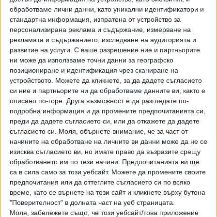
системно, може да се предвижда наказание
обработваме лични данни, като уникални идентификатори и
безвъзмезден труд в полза на обществото, което да се
стандартна информация, изпратена от устройство за
налага самостоятелно или едновременно с друго от
персонализирана реклама и съдържание, измерване на
горепосочените вече наказания.
рекламата и съдържанието, изследване на аудиторията и
развитие на услуги.
С ваше разрешение ние и партньорите
Общественото порицание за извършеното нарушение
ни може да използваме точни данни за географско
представлява публично порицание на нарушителя пред
позициониране и идентификация чрез сканиране на
трудовия колектив, където работи, или пред
устройството. Можете да кликнете, за да дадете съгласието
си ние и партньорите ни да обработваме данните ви, както е
организацията, в която членува. Глобата пък е наказание,
описано по-горе. Друга възможност е да разгледате по-
което се изразява в заплащане на определена парична
подробна информация и да промените предпочитанията си,
сума. По отношение на непълнолетните
преди да дадете съгласието си, или да откажете да дадете
административното наказание глоба се заменя с
съгласието си.
Моля, обърнете внимание, че за част от
обществено порицание.
начините на обработване на личните ви данни може да не се
изисква съгласието ви, но имате право да възразите срещу
Лишаването от право да се упражнява определена
обработването им по тези начини. Предпочитанията ви ще
професия или дейност се изразява във временна забрана
са в сила само за този уебсайт. Можете да промените своите
за нарушителя да упражнява професия или дейност, във
предпочитания или да оттеглите съгласието си по всяко
връзка с която е извършил нарушението.
време, като се върнете на този сайт и кликнете върху бутона
"Поверителност" в долната част на уеб страницата.
Продължителността на това наказание не може да бъде
Моля, забележете също, че този уебсайт/това приложение
по-малко от един месец и повече от две години, а за