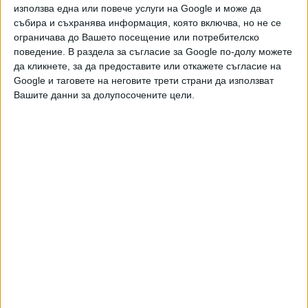
използва една или повече услуги на Google и може да
нарушения, свързани с безопасността на движението за
събира и съхранява информация, която включва, но не се
всички видове транспорт, извършени след употреба на
ограничава до Вашето посещение или потребителско
алкохол, наркотични вещества или техни аналози - до
поведение. В раздела за съгласие за Google по-долу можете
пет години.
да кликнете, за да предоставите или откажете съгласие на
Google и таговете на неговите трети страни да използват
Безвъзмездният труд е труд, който се полага в полза на
Вашите данни за долупосочените цели.
обществото без ограничаване на други права на
наказания. Продължителността на наказанието
безвъзмезден труд в полза на обществото не може да
бъде по-малко от 40 часа и повече от 200 часа годишно
за не повече от две последователни години.
Що се отнася до давността при административното
наказание, то ЗАНН изрично посочва, че то не се
изпълнява, ако са изтекли две години, когато
наложеното наказание е глоба. Давността е шест
месеца, когато наложеното наказание е временно
лишаване от право да се упражнява определена
професия или дейност или безвъзмезден труд в полза на