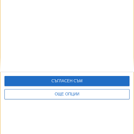
Нотариусите искат 5 г. затвор за свидетели,
излъгали в сделки с имоти
23 Окт. 2024
Нотариусите: Имот да се придобива по давност
чак след 20 г.
05 Март 2024
СЪГЛАСЕН СЪМ
ОЩЕ ОПЦИИ
Прокуратурата е прекратила над 60 000 дела за
половин година
22 Окт. 2023