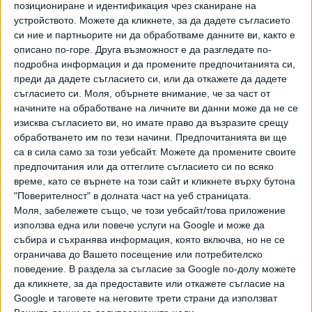
позициониране и идентификация чрез сканиране на
устройството. Можете да кликнете, за да дадете съгласието
си ние и партньорите ни да обработваме данните ви, както е
описано по-горе. Друга възможност е да разгледате по-
подробна информация и да промените предпочитанията си,
преди да дадете съгласието си, или да откажете да дадете
Хавайската Богородица заплака с фентанилови сълзи
съгласието си.
Моля, обърнете внимание, че за част от
начините на обработване на личните ви данни може да не се
изисква съгласието ви, но имате право да възразите срещу
Видео
Разгледай всички
обработването им по тези начини. Предпочитанията ви ще
са в сила само за този уебсайт. Можете да промените своите
предпочитания или да оттеглите съгласието си по всяко
време, като се върнете на този сайт и кликнете върху бутона
"Поверителност" в долната част на уеб страницата.
Моля, забележете също, че този уебсайт/това приложение
използва една или повече услуги на Google и може да
събира и съхранява информация, която включва, но не се
ограничава до Вашето посещение или потребителско
поведение. В раздела за съгласие за Google по-долу можете
да кликнете, за да предоставите или откажете съгласие на
Google и таговете на неговите трети страни да използват