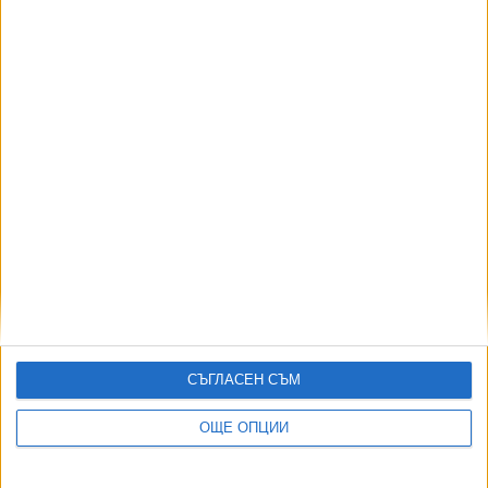
08 Авг. 2026
АВТОРИ
СЪГЛАСЕН СЪМ
ОЩЕ ОПЦИИ
ДОРОТЕЯ ДАЧКОВА:
Съдебна реформа може да започне със снимки на консервите от
село