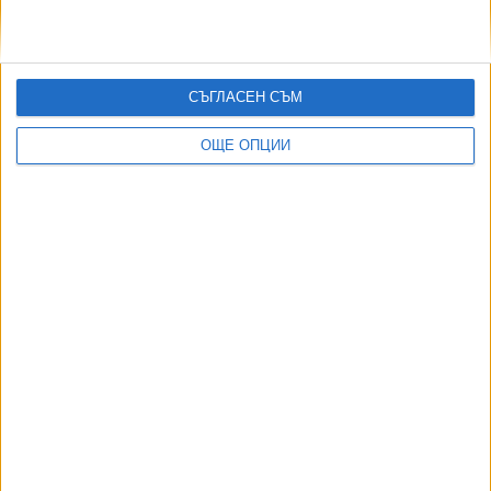
СЪГЛАСЕН СЪМ
ОЩЕ ОПЦИИ
ДОРОТЕЯ ДАЧКОВА:
Съдебна реформа може да започне със снимки на консервите от
село