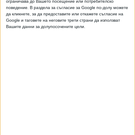
ограничава до Вашето посещение или потребителско
поведение. В раздела за съгласие за Google по-долу можете
да кликнете, за да предоставите или откажете съгласие на
Google и таговете на неговите трети страни да използват
Вашите данни за долупосочените цели.
Двама кандидат-президенти се борят за любовта на
Радев
НАЙ-ЧЕТЕНИ
днес
седмица
месец
8744
Дрон се е взривил в България, близо до ключов газопровод
08 Авг. 2026
5043