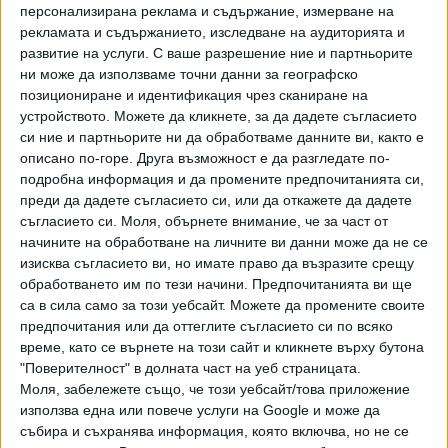
персонализирана реклама и съдържание, измерване на
рекламата и съдържанието, изследване на аудиторията и
развитие на услуги.
С ваше разрешение ние и партньорите
ни може да използваме точни данни за географско
позициониране и идентификация чрез сканиране на
устройството. Можете да кликнете, за да дадете съгласието
си ние и партньорите ни да обработваме данните ви, както е
ПОСЛЕ
Разгледай всички
описано по-горе. Друга възможност е да разгледате по-
подробна информация и да промените предпочитанията си,
преди да дадете съгласието си, или да откажете да дадете
съгласието си.
Моля, обърнете внимание, че за част от
начините на обработване на личните ви данни може да не се
изисква съгласието ви, но имате право да възразите срещу
обработването им по тези начини. Предпочитанията ви ще
са в сила само за този уебсайт. Можете да промените своите
предпочитания или да оттеглите съгласието си по всяко
време, като се върнете на този сайт и кликнете върху бутона
Хавайската Богородица заплака с фентанилови сълзи
"Поверителност" в долната част на уеб страницата.
Моля, забележете също, че този уебсайт/това приложение
Видео
Разгледай всички
използва една или повече услуги на Google и може да
събира и съхранява информация, която включва, но не се