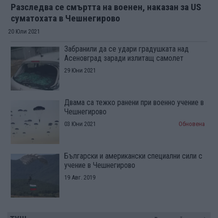
Разследва се смъртта на военен, наказан за US
суматохата в Чешнегирово
20 Юли 2021
Забранили да се удари градушката над
Асеновград заради излитащ самолет
29 Юни 2021
Двама са тежко ранени при военно учение в
Чешнегирово
03 Юни 2021
Обновена
Български и американски специални сили с
учение в Чешнегирово
19 Авг. 2019