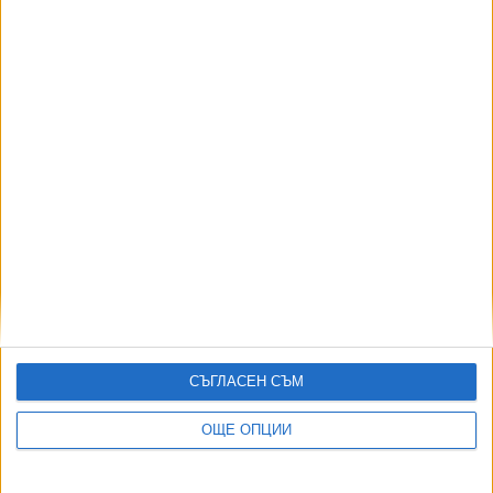
06 Авг. 2026
АВТОРИ
СЪГЛАСЕН СЪМ
ОЩЕ ОПЦИИ
ДОРОТЕЯ ДАЧКОВА:
Съдебна реформа може да започне със снимки на консервите от
село