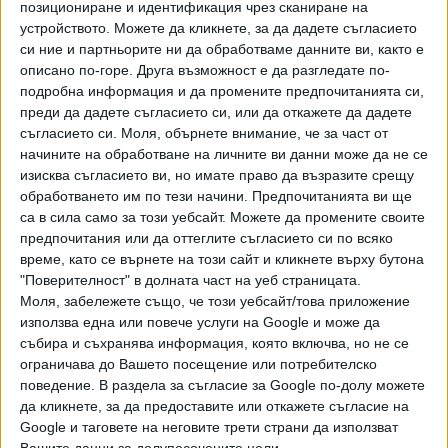
позициониране и идентификация чрез сканиране на
Хавайската Богородица заплака с фентанилови сълзи
устройството. Можете да кликнете, за да дадете съгласието
си ние и партньорите ни да обработваме данните ви, както е
Видео
описано по-горе. Друга възможност е да разгледате по-
Разгледай всички
подробна информация и да промените предпочитанията си,
преди да дадете съгласието си, или да откажете да дадете
съгласието си.
Моля, обърнете внимание, че за част от
начините на обработване на личните ви данни може да не се
изисква съгласието ви, но имате право да възразите срещу
обработването им по тези начини. Предпочитанията ви ще
са в сила само за този уебсайт. Можете да промените своите
предпочитания или да оттеглите съгласието си по всяко
време, като се върнете на този сайт и кликнете върху бутона
"Поверителност" в долната част на уеб страницата.
Моля, забележете също, че този уебсайт/това приложение
използва една или повече услуги на Google и може да
събира и съхранява информация, която включва, но не се
Двама кандидат-президенти се борят за любовта на
ограничава до Вашето посещение или потребителско
Радев
поведение. В раздела за съгласие за Google по-долу можете
да кликнете, за да предоставите или откажете съгласие на
НАЙ-ЧЕТЕНИ
днес
седмица
месец
Google и таговете на неговите трети страни да използват