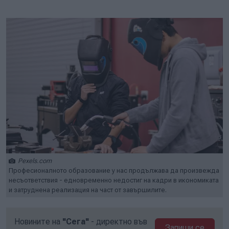
Play
Mute
Setti
Pexels.com
Професионалното образование у нас продължава да произвежда
несъответствия - едновременно недостиг на кадри в икономиката
и затруднена реализация на част от завършилите.
Новините на
"Сега"
- директно във
Запиши се