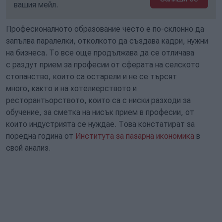
вашия мейл.
Професионалното образование често е по-склонно да
запълва паралелки, отколкото да създава кадри, нужни
на бизнеса. То все още продължава да се отличава
с раздут прием за професии от сферата на селското
стопанство, които са остарели и не се търсят
много, както и на хотелиерството и
ресторантьорството, които са с ниски разходи за
обучение, за сметка на нисък прием в професии, от
които индустрията се нуждае. Това констатират за
поредна година от
Института за пазарна икономика
в
свой анализ.