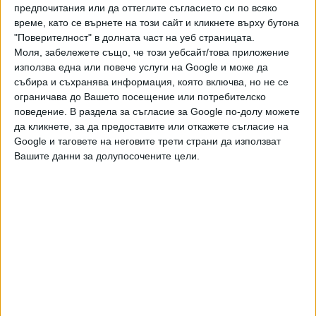
предпочитания или да оттеглите съгласието си по всяко
- заетите с професионална квалификация тук са най-
време, като се върнете на този сайт и кликнете върху бутона
много - 34%, но приемът в професиите в тази сфера е
"Поверителност" в долната част на уеб страницата.
само 13% от целия план-прием в страната.
Моля, забележете също, че този уебсайт/това приложение
използва една или повече услуги на Google и може да
Високо търсене - 8% заети, но нисък прием - 4%, се
събира и съхранява информация, която включва, но не се
наблюдава и в строителството, както и при транспорта -
ограничава до Вашето посещение или потребителско
в това направление са заети 12%, докато приемът е
поведение. В раздела за съгласие за Google по-долу можете
да кликнете, за да предоставите или откажете съгласие на
едва под 3%.
Google и таговете на неговите трети страни да използват
В хотелиерството и ресторантьорството пък имаме
Вашите данни за долупосочените цели.
свръхприем - от 15%, и доста по-малка заетост - 8%.
Запазва се и тенденцията за голям прием в
информационните и комуникационни технологии (ИКТ) -
приемът в това направление е цели 18%, докато заетите
с професионална квалификация в тази област, работещи
като програмисти, мобилни разработчици и др., са едва
3%.
Значителни са различията и между областите. На едната