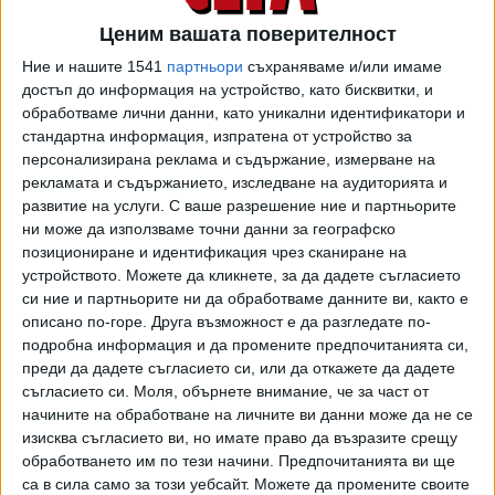
от шест сектора. Резултатите показват, че вероятно
над 10 000 от тях няма да работят това, за което за
Ценим вашата поверителност
учили.
Ние и нашите 1541
партньори
съхраняваме и/или имаме
достъп до информация на устройство, като бисквитки, и
обработваме лични данни, като уникални идентификатори и
стандартна информация, изпратена от устройство за
Разминавания
персонализирана реклама и съдържание, измерване на
рекламата и съдържанието, изследване на аудиторията и
Анализът констатира сериозни разминавания по 6-те
развитие на услуги.
С ваше разрешение ние и партньорите
основни изследвани от ИПИ сектора, обхващащи около
ни може да използваме точни данни за географско
60% от изучаваните професии в гимназиите.
позициониране и идентификация чрез сканиране на
устройството. Можете да кликнете, за да дадете съгласието
Приемът в професии, свързани със селското и горското
си ние и партньорите ни да обработваме данните ви, както е
стопанство например е 7%, докато заетите в тази
описано по-горе. Друга възможност е да разгледате по-
сфера от всички заети лица с придобита професионална
подробна информация и да промените предпочитанията си,
квалификация в икономиката са едва 4%. Това означава,
преди да дадете съгласието си, или да откажете да дадете
съгласието си.
Моля, обърнете внимание, че за част от
че разширеният прием на специалисти в този
начините на обработване на личните ви данни може да не се
сектор вероятно цели по-скоро да запълни отдавна
изисква съгласието ви, но имате право да възразите срещу
създадените аграрни техникуми в страната.
обработването им по тези начини. Предпочитанията ви ще
са в сила само за този уебсайт. Можете да промените своите
В преработващата промишленост пък е обратно