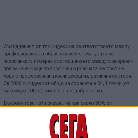
Създаденият от тях Индекс на съответствието между
професионалното образование и структурата на
икономиката измерва съотношението между планирания
прием на ученици по професии и реалната заетост на
хора с професионална квалификация в различни сектори.
За 2026 г. Индексът общо за страната е 54,4 точки (от
максимум 100 т.), или с 2 т. по-добре от м.г.
Въпреки това той показва, че при около 50% от
учениците, обучавани в професионални гимназии, няма
адекватно пазарно търсене за квалификациите им.
Изследването обхваща випуск от над 22 000 ученици,
които ще се обучават в следващите 5 г. в професии