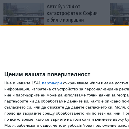
Автобус 204 от
катастрофата в София
е бил с изправни
спирачки
29 Юли 2026
Шофьорът от
катастрофата в София
е с 4 фиша за
превишена скорост
Ценим вашата поверителност
27 Юли 2026
Ние и нашите 1541
партньори
съхраняваме и/или имаме достъп д
информация, изпратена от устройство за персонализирана рекла
ние и партньорите ни може да използваме точни данни за геогра
Още по темата
партньорите ни да обработваме данните ви, както е описано по
съгласието си, или да откажете да дадете съгласието си.
Моля, о
право да възразите срещу обработването им по тези начини. Пре
по всяко време, като се върнете на този сайт и кликнете върху б
Моля, забележете също, че този уебсайт/това приложение изпол
Всички права запазени. Възпроизвеж