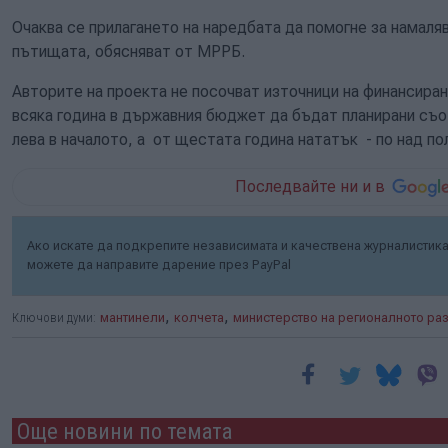
Очаква се прилагането на наредбата да помогне за намаляв
пътищата, обясняват от МРРБ.
Авторите на проекта не посочват източници на финансиран
всяка година в държавния бюджет да бъдат планирани съо
лева в началото, а от щестата година нататък - по над п
Последвайте ни и в
Ако искате да подкрепите независимата и качествена журналистика 
можете да направите дарение през PayPal
,
,
Ключови думи:
мантинели
колчета
министерство на регионалното ра
Още новини по темата