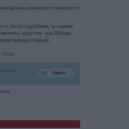
ане броя на загиналите и ранените по
ето. Но се подразбира, че очакват
тветните средства - под 300 млн.
оловин милиард годишно.
в “Сега”,
звитие