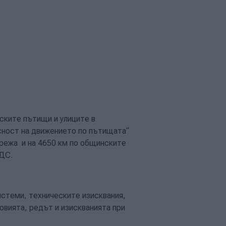
ските пътищи и улиците в
сност на движението по пътищата“
мрежа и на 4650 км по общинските
ДДС.
стеми, техническите изисквания,
овията, редът и изискванията при