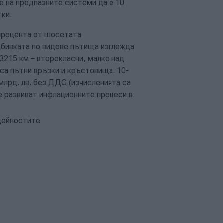
е на предпазните системи да е 10
тки.
процента от шосетата
бивката по видове пътища изглежда
 3215 км – второкласни, малко над
са пътни връзки и кръстовища. 10-
млрд. лв. без ДДС (изчисленията са
се развиват инфлационните процеси в