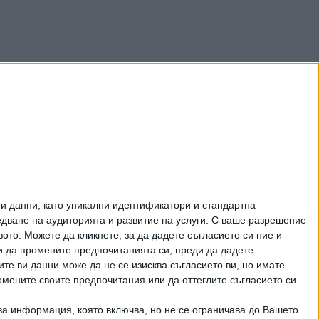
и данни, като уникални идентификатори и стандартна
ване на аудиторията и развитие на услуги.
С ваше разрешение
то. Можете да кликнете, за да дадете съгласието си ние и
и да промените предпочитанията си, преди да дадете
ите ви данни може да не се изисква съгласието ви, но имате
омените своите предпочитания или да оттеглите съгласието си
ва информация, която включва, но не се ограничава до Вашето
рично писмено разрешение на СЕГА АД