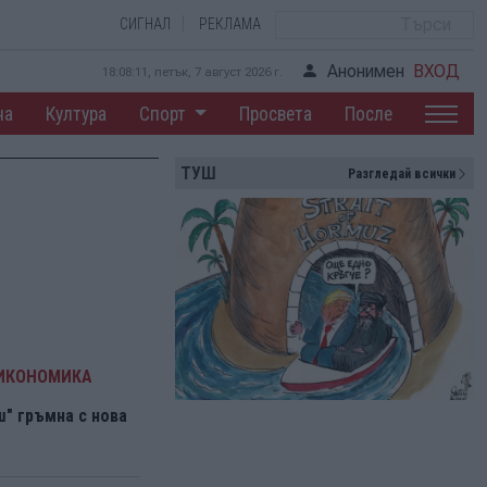
СИГНАЛ
РЕКЛАМА
Анонимен
ВХОД
18:08:12, петък, 7 август 2026 г.
на
Култура
Спорт
Просвета
После
ТУШ
Разгледай всички
 ИКОНОМИКА
" гръмна с нова