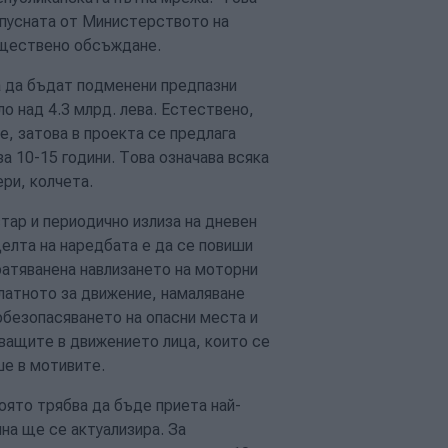
 пусната от Министерството на
бществено обсъждане.
а да бъдат подменени предпазни
о над 4.3 млрд. лева. Естествено,
е, затова в проекта се предлага
а 10-15 години. Това означава всяка
ери, колчета.
тар и периодично излиза на дневен
елта на наредбата е да се повиши
атяванена навлизането на моторни
латното за движение, намаляване
безопасяването на опасни места и
тващите в движението лица, които се
ше в мотивите.
която трябва да бъде приета най-
на ще се актуализира. За