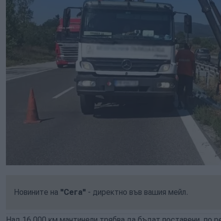
Новините на
"Сега"
- директно във вашия мейл.
Над 16 000 км мантинели трябва да бъдат поставени по р