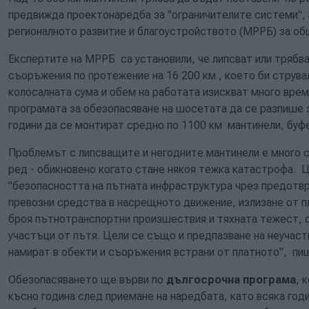
предвижда проектонаредба за "ограничителите системи",
регионалното развитие и благоустройството (МРРБ) за о
Експертите на МРРБ са установили, че липсват или трябв
съоръжения по протежение на 16 200 км , което би струвал
колосалната сума и обем на работата изискват много врем
програмата за обезопасяване на шосетата да се разпише з
години да се монтират средно по 1100 км мантинели, буф
Проблемът с липсващите и негодните мантинели е много с
ред - обикновено когато стане някоя тежка катастрофа. Ц
"безопасността на пътната инфраструктура чрез предотвр
превозни средства в насрещното движение, излизане от п
броя пътнотранспортни произшествия и тяхната тежест, о
участъци от пътя. Цели се също и предпазване на неучас
намират в обекти и съоръжения встрани от платното", пи
Обезопасяването ще върви по
дългосрочна програма
, 
късно година след приемане на наредбата, като всяка годи