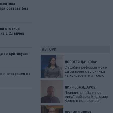
ржентина
три остават без
ви стотици
вка в Слънчев
АВТОРИ
да го критикуват
ДОРОТЕЯ ДАЧКОВА:
Съдебна реформа може
да започне със снимки
 е отстранен от
на консервите от село
ДИЯН БОЖИДАРОВ:
Принципът "Да не се
мина" забърка Благомир
Коцев в нов скандал
ЛЮДМИЛ ИЛИЕВ: