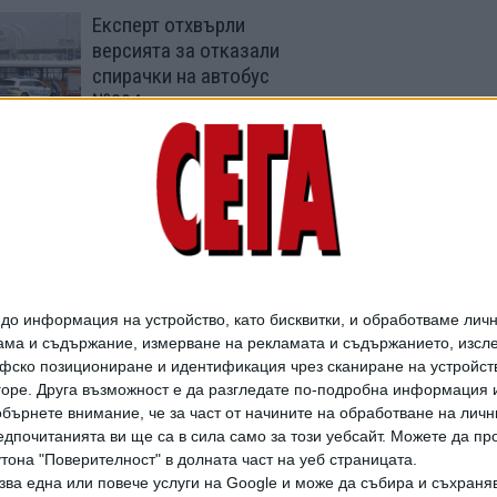
Експерт отхвърли
версията за отказали
спирачки на автобус
№204
28 Юли 2026
Мантинела удържа тир
на АМ "Струма"
05 Юли 2026
о информация на устройство, като бисквитки, и обработваме личн
ма и съдържание, измерване на рекламата и съдържанието, изслед
фско позициониране и идентификация чрез сканиране на устройство
-горе. Друга възможност е да разгледате по-подробна информация 
бърнете внимание, че за част от начините на обработване на личн
дпочитанията ви ще са в сила само за този уебсайт. Можете да пр
утона "Поверителност" в долната част на уеб страницата.
зва една или повече услуги на Google и може да събира и съхраня
дането на цели или части от текста или изображенията става след из