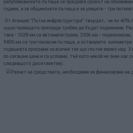
републиканските пътища се предлага срокът на обновяван
години, а за общинските пътища и за улиците - три петиле
От Агенция "Пътна инфраструктура" твърдят, че по 40% 
ъществуващите прегради трябва да бъдат подменени. Раз
така - 1028 км са автомагистрали, 2306 км – първокласни,
9400 км са третокласни пътища, а останалите километри 
годишната
програма
за всички тях ще глътне малко над 3 
по сегашни цени и са условни, тъй като никой не знае как 
следва
щото десетилетие).