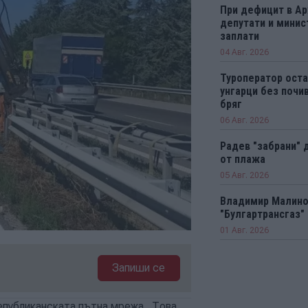
При дефицит в А
депутати и минис
заплати
04 Авг. 2026
Туроператор оста
унгарци без почи
бряг
06 Авг. 2026
Радев "забрани" 
от плажа
05 Авг. 2026
Владимир Малинов
"Булгартрансгаз"
01 Авг. 2026
Запиши се
епубликанската пътна мрежа. Това