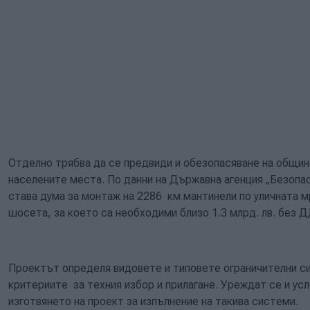
Отделно трябва да се предвиди и обезопасяване на общин
населените места. По данни на Държавна агенция „Безопа
става дума за монтаж на 2286 км мантинели по уличната 
шосета, за което са необходими близо 1.3 млрд. лв. без 
Проектът определя видовете и типовете ограничителни си
критериите за техния избор и прилагане. Уреждат се и усл
изготвянето на проект за изпълнение на такива системи.