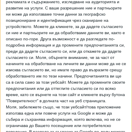
рекламата и съдържанието, изследване на аудиторията и
"Булгаргаз" преговаря с "Боташ" за нови, по-
развитие на услуги.
С ваше разрешение ние и партньорите
благоприятни за българската страна условия.
ни може да използваме точни данни за географско
Проблемът, както твърди Златева, е, че турската
позициониране и идентификация чрез сканиране на
компания настоява за неща, които българското
устройството. Можете да кликнете, за да дадете съгласието
дружество няма правомощията да предостави.
си ние и партньорите ни да обработваме данните ви, както е
"Преговорите с "Боташ" бяха водени основно на
описано по-горе. Друга възможност е да разгледате по-
подробна информация и да промените предпочитанията си,
политическо равнище. За да има успех, трябва да имаме
преди да дадете съгласието си, или да откажете да дадете
сериозна политическа подкрепа и иницииране на
съгласието си.
Моля, обърнете внимание, че за част от
разговори на политическо равнище", подчерта тя. Така
начините на обработване на личните ви данни може да не се
на практика Златева поиска политиците в българския
изисква съгласието ви, но имате право да възразите срещу
парламент да се намесят в казуса.
обработването им по тези начини. Предпочитанията ви ще
са в сила само за този уебсайт. Можете да промените своите
По думите ѝ, турската страна е склонна да направи
предпочитания или да оттеглите съгласието си по всяко
компромис за срока на договора. Не така обаче стоят
време, като се върнете на този сайт и кликнете върху бутона
нещата по другите важни елементи на споразумението -
"Поверителност" в долната част на уеб страницата.
цената, която "Булгаргаз" плаща (почти половин милион
Моля, забележете също, че този уебсайт/това приложение
използва една или повече услуги на Google и може да
долара дневно, по данни на комисията – бел.а.), както и
събира и съхранява информация, която включва, но не се
количествата, за които сме резервирали място в
ограничава до Вашето посещение или потребителско
турските газови терминали. По тези въпроси "Боташ"
поведение. В раздела за съгласие за Google по-долу можете