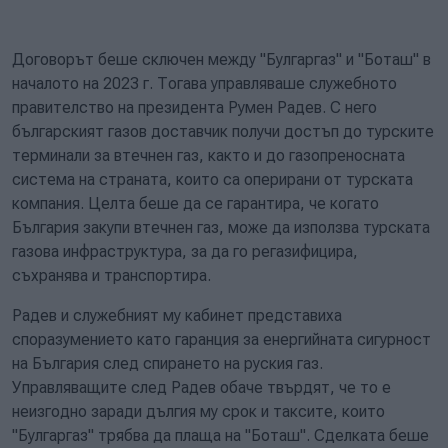
Договорът беше сключен между "Булгаргаз" и "Боташ" в
началото на 2023 г. Тогава управляваше служебното
правителство на президента Румен Радев. С него
българският газов доставчик получи достъп до турските
терминали за втечнен газ, както и до газопреносната
система на страната, които са оперирани от турската
компания. Целта беше да се гарантира, че когато
България закупи втечнен газ, може да използва турската
газова инфраструктура, за да го регазифицира,
съхранява и транспортира.
Радев и служебният му кабинет представиха
споразумението като гаранция за енергийната сигурност
на България след спирането на руския газ.
Управляващите след Радев обаче твърдят, че то е
неизгодно заради дългия му срок и таксите, които
"Булгаргаз" трябва да плаща на "Боташ". Сделката беше