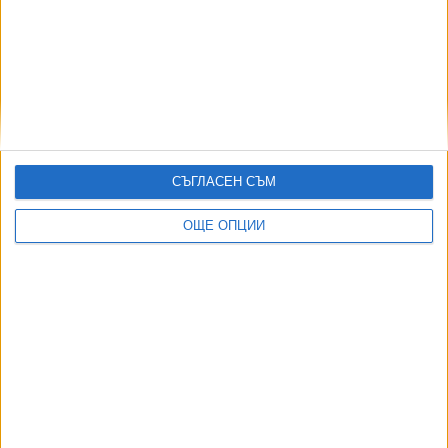
PayPal
,
,
,
Ключови думи:
"Боташ"
"Булгаргаз"
Деница Златева
Росен
Христов
СЪГЛАСЕН СЪМ
Още новини по темата
ОЩЕ ОПЦИИ
Росен Христов: Срещу мен играеше много
твърда бухалка
07 Юни 2026
Бивш министър, свързан с "Боташ", влезе в
управата на ДКК
01 Юни 2026