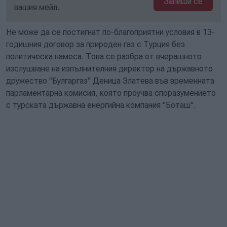
Запиши се
вашия мейл.
Не може да се постигнат по-благоприятни условия в 13-
годишния договор за природен газ с Турция без
политическа намеса. Това се разбра от вчерашното
изслушване на изпълнителния директор на държавното
дружество "Булгаргаз" Деница Златева във временната
парламентарна комисия, която проучва споразумението
с турската държавна енергийна компания "Боташ".