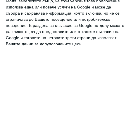
Моля, забележете също, че този уебсайт/това приложение
можете да направите дарение през
използва една или повече услуги на Google и може да
PayPal
събира и съхранява информация, която включва, но не се
ограничава до Вашето посещение или потребителско
,
Ключови думи:
АЕЦ Козлодуй
спиране
поведение. В раздела за съгласие за Google по-долу можете
да кликнете, за да предоставите или откажете съгласие на
Google и таговете на неговите трети страни да използват
Вашите данни за долупосочените цели.
Още новини по темата
"Сега" осъди АЕЦ да разкрие здравните
проблеми на служителите си
26 Дек. 2024
До 12 месеца е ясна цената на 7 и 8 блок в АЕЦ
"Козлодуй"
04 Ноем. 2024