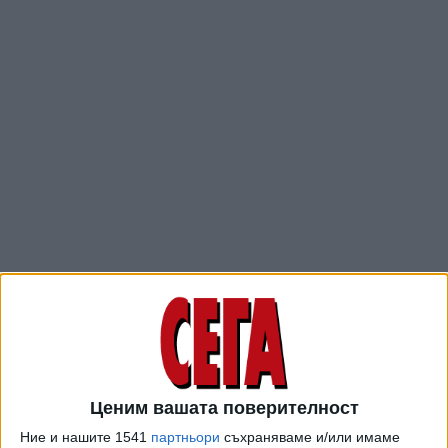
Няма изтичане на радиация и опасност за населението и
околната среда.
"Неправилна манипулация на оперативния дежурен
персонал, който е трябвало да подготви за планов текущ
ремонт едно електрическо табло за следващия ден,
Ценим вашата поверителност
когато ремонтният персонал е на работа", обясни пред
Ние и нашите 1541
партньори
съхраняваме и/или имаме
БНР причината за задействаната защита на реактора