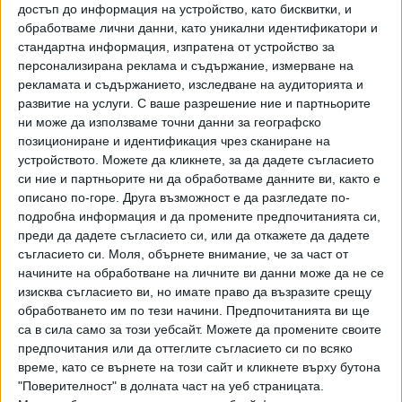
достъп до информация на устройство, като бисквитки, и
заместник изпълнителният директор на АЕЦ "Козлодуй"
обработваме лични данни, като уникални идентификатори и
Александър Николов.
стандартна информация, изпратена от устройство за
персонализирана реклама и съдържание, измерване на
"Това не води до някаква опасност",
рекламата и съдържанието, изследване на аудиторията и
увери председателят на Агенцията за ядрено регулиране
развитие на услуги.
С ваше разрешение ние и партньорите
Цанко Бачийски.
ни може да използваме точни данни за географско
позициониране и идентификация чрез сканиране на
Предстои да бъде направен цялостен анализ на
устройството. Можете да кликнете, за да дадете съгласието
ситуацията и да се предприемат мерки. "Обикновено
си ние и партньорите ни да обработваме данните ви, както е
това са организационни мерки за недопускане на подобни
описано по-горе. Друга възможност е да разгледате по-
подробна информация и да промените предпочитанията си,
случаи. Вероятно ще се мине през инструктаж на
преди да дадете съгласието си, или да откажете да дадете
персонала, сигурно ще минат допълнителни изпити и
съгласието си.
Моля, обърнете внимание, че за част от
така нататък", каза изпълнителният директор на ЕСО
начините на обработване на личните ви данни може да не се
Ангелин Цачев.
изисква съгласието ви, но имате право да възразите срещу
обработването им по тези начини. Предпочитанията ви ще
Последвайте ни и в
са в сила само за този уебсайт. Можете да промените своите
предпочитания или да оттеглите съгласието си по всяко
време, като се върнете на този сайт и кликнете върху бутона
Ако искате да подкрепите независимата
"Поверителност" в долната част на уеб страницата.
и качествена журналистика в “Сега”,