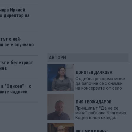
нира Ириней
о директор на
тът е най-
ми се е случвало
АВТОРИ
ът и белетрист
иев
ДОРОТЕЯ ДАЧКОВА:
Съдебна реформа може
да започне със снимки
в "Одисея" – с
на консервите от село
ните надписи
ДИЯН БОЖИДАРОВ:
Принципът "Да не се
мина" забърка Благомир
Коцев в нов скандал
ЛЮДМИЛ ИЛИЕВ: