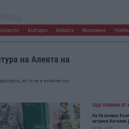
КЛАМА
блюдател
България
Войната
Икономика
Чужби
тура на Алеята на
ратурата, но тя не е излязла със
ОЩЕ НОВИНИ ОТ 
На 56 почина бъл
актриса Наталия
02 Авг. 2026