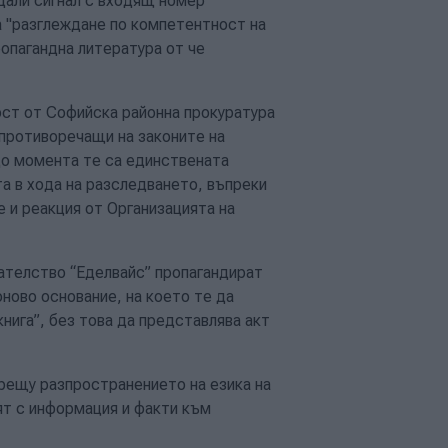
одали сигнал с входящ номер
а "разглеждане по компетентност на
ропагандна литература от че
ост от Софийска районна прокуратура
 противоречащи на законите на
до момента те са единствената
та в хода на разследването, въпреки
 и реакция от Организацията на
ателство “Еделвайс” пропагандират
ново основание, на което те да
нига”, без това да представлява акт
срещу разпространението на езика на
ят с информация и факти към