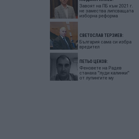
Завоят на ПБ към 2021 г.
не замества липсващата
изборна реформа
СВЕТОСЛАВ ТЕРЗИЕВ:
България сама си избра
вредител
ПЕТЬО ЦЕКОВ:
Феновете на Радев
станаха "луди калинки"
от лупингите му