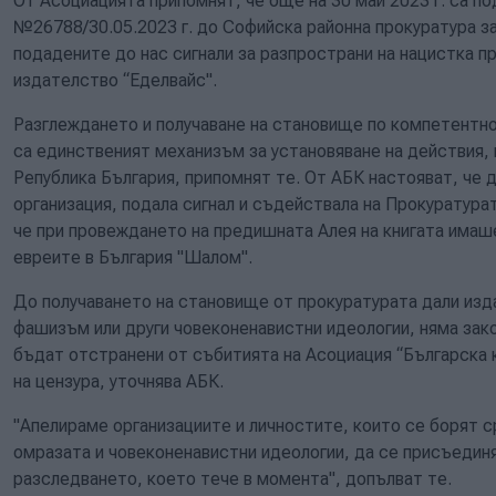
От Асоциацията припомнят, че още на 30 май 2023 г. са п
№26788/30.05.2023 г. до Софийска районна прокуратура з
подадените до нас сигнали за разпространи на нацистка п
издателство “Еделвайс".
Разглеждането и получаване на становище по компетентн
са единственият механизъм за установяване на действия,
Република България, припомнят те. От АБК настояват, че 
организация, подала сигнал и съдействала на Прокуратура
че при провеждането на предишната Алея на книгата имаше
евреите в България "Шалом".
До получаването на становище от прокуратурата дали изд
фашизъм или други човеконенавистни идеологии, няма зако
бъдат отстранени от събитията на Асоциация “Българска к
на цензура, уточнява АБК.
"Апелираме организациите и личностите, които се борят 
омразата и човеконенавистни идеологии, да се присъедин
разследването, което тече в момента", допълват те.