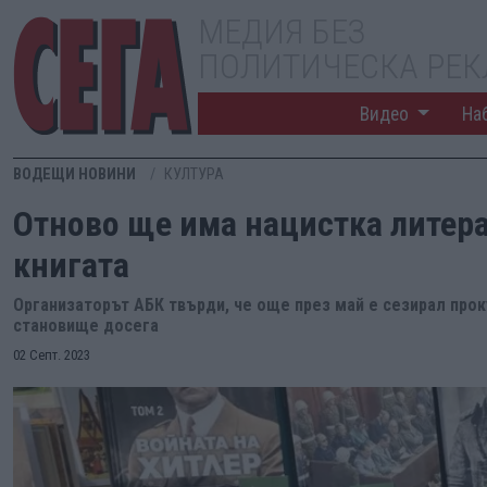
МЕДИЯ БЕЗ
ПОЛИТИЧЕСКА РЕ
Видео
На
ВОДЕЩИ НОВИНИ
КУЛТУРА
Отново ще има нацистка литера
книгата
Организаторът АБК твърди, че още през май е сезирал проку
становище досега
02 Септ. 2023