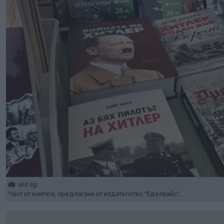
skif.bg
Част от книгите, предлагани от издателство "Еделвайс".