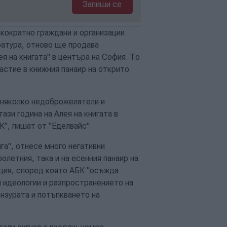
Запиши се
лкократно граждани и организации
ратура, отново ще продава
я на книгата" в центъра на София. То
астие в книжния панаир на открито
а няколко недоброжелатели и
зи година на Алея на книгата в
К", пишат от "Еделвайс".
га", отнесе много негативни
олетния, така и на есенния панаир на
иция, според която АБК "осъжда
и идеологии и разпространението на
нзурата и потъпкването на