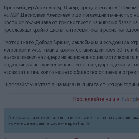
През май д-р Александър Оскар, председател на "Шалом"
на АБК Десислава Алексиева и до тогавашния министър на
което се възмущава от присъствието на книжния базар на
прославящи крайно-дясна, антисемитска и расистка идеол
"Автори като Дейвид Ървинг, заклеймени и осъдени за отр
легионери и участници в крайни организации през 30-те и 4
възхвалявания на лидери на национал-социалистическата 
подходящия исторически контекст, предупреждение и ком
насаждат идеи, които нашето общество отдавна е отрекл
"Еделвайс" участват в Панаира на книгата от четири годин
Последвайте ни и в
Ако искате да подкрепите независимата и качествена журналистика 
можете да направите дарение през PayPal