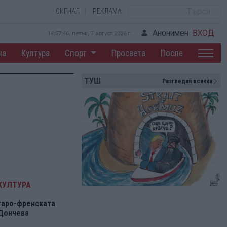
СИГНАЛ
РЕКЛАМА
Анонимен
ВХОД
14:57:47, петък, 7 август 2026 г.
на
Култура
Спорт
Просвета
После
ТУШ
Разгледай всички
КУЛТУРА
гаро-френската
 Дончева