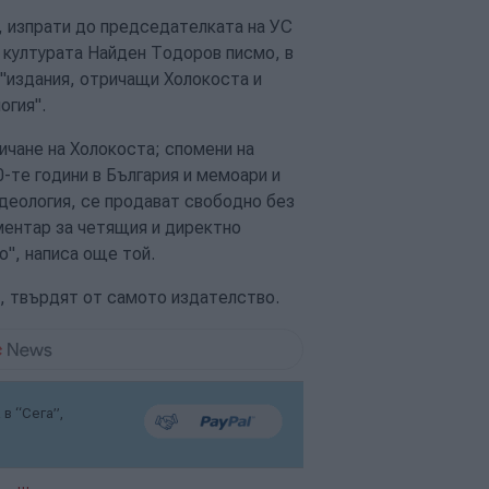
, изпрати до председателката на УС
 културата Найден Тодоров писмо, в
 "издания, отричащи Холокоста и
огия".
ичане на Холокоста; спомени на
0-те години в България и мемоари и
идеология, се продават свободно без
ентар за четящия и директно
о", написа още той.
и, твърдят от самото издателство.
в “Сега”,