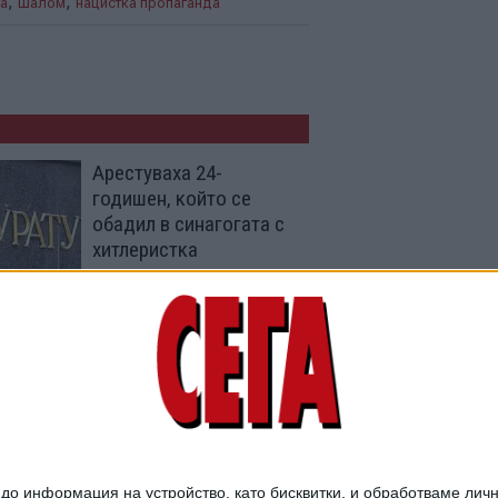
,
,
та
Шалом
нацистка пропаганда
Арестуваха 24-
годишен, който се
обадил в синагогата с
хитлеристка
пропаганда
02 Февр. 2025
Еврейски организации
питат ще
криминализираме ли
отричането на Израел
10 Ноем. 2024
о информация на устройство, като бисквитки, и обработваме личн