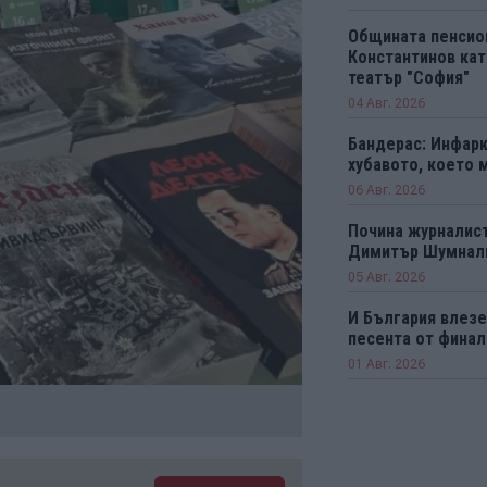
Общината пенсио
Константинов кат
театър "София"
04 Авг. 2026
Бандерас: Инфарк
хубавото, което 
06 Авг. 2026
Почина журналист
Димитър Шумнал
05 Авг. 2026
И България влезе 
песента от финал
01 Авг. 2026