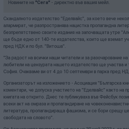
Новините на
"Сега"
- директно във вашия мейл.
Скандалното издателство "Еделвайс", за което вече неко
алармират, че разпространява нацистка пропагандна лите
безпрепятствено своите издания на започващата утре "Але
ще бъде едно от 140-те издателства, които ще вземат уч
пред НДК и по бул. "Витоша".
"За радост на всички наши читатели и за разочарование н
любители на цензурата нашето издателство ще участва и та
София. Очакваме ви от 4 до 10 септември в парка пред НД
Организаторът на изложението - Асоциация "Българска кни
коментари, че допуска участието на "Еделвайс" както на пр
книгата на открито. Днес те публикуваха във Фейсбук поз
всеки акт на омраза и пропагандиране на човеконенавистн
литература, пропагандираща фашизма, и се бори срещу це
свободата на словото".