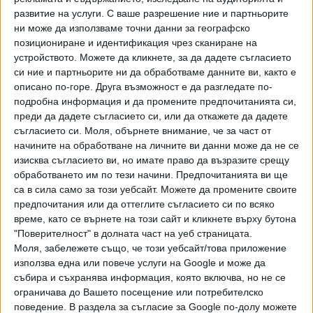
развитие на услуги.
С ваше разрешение ние и партньорите
В суматохата около обекта бяха извършени куп
ни може да използваме точни данни за географско
проверки, които установиха всякакви нарушения в него.
позициониране и идентификация чрез сканиране на
"Строежът на Алепу е незаконен защото са нарушени
устройството. Можете да кликнете, за да дадете съгласието
две директиви - за екологична оценка и за природните
си ние и партньорите ни да обработваме данните ви, както е
местообитания и това лесно ще бъде доказано", написа
описано по-горе. Друга възможност е да разгледате по-
и сега Тома Белев. Петчленката на ВАС обаче
подробна информация и да промените предпочитанията си,
преди да дадете съгласието си, или да откажете да дадете
потвърждава решението на първата инстанция, че
съгласието си.
Моля, обърнете внимание, че за част от
министърът на регионалното развитие
начините на обработване на личните ви данни може да не се
незаконосъобразно е отказал предварително съгласие.
изисква съгласието ви, но имате право да възразите срещу
обработването им по тези начини. Предпочитанията ви ще
Проблемът е, че Шишков се е мотивирал с това, че
са в сила само за този уебсайт. Можете да промените своите
представеното по преписката разрешение за укрепване
предпочитания или да оттеглите съгласието си по всяко
на свлачището, издадено от началника на ДНСК, е
време, като се върнете на този сайт и кликнете върху бутона
нищожно. Министърът се позовава на прогласена от
"Поверителност" в долната част на уеб страницата.
съда с влязло в сила решение, нищожност на предходен
Моля, забележете също, че този уебсайт/това приложение
административен акт - Разрешение за строеж от 2018 г.
използва една или повече услуги на Google и може да
събира и съхранява информация, която включва, но не се
на главния архитект на община Созопол за "Курортен
ограничава до Вашето посещение или потребителско
комплекс "Алепу Вилидж" на два етапа, с мотив, че това
поведение. В раздела за съгласие за Google по-долу можете
води до нищожност и на следващото разрешение.