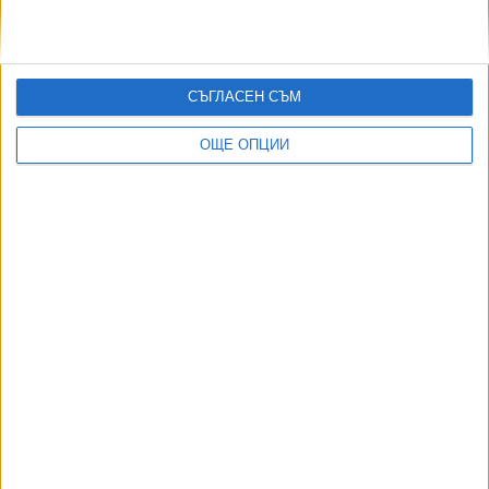
"Вилиджите" в Алепу (п)объркаха и властите, и
медиите
28 Авг. 2023
СЪГЛАСЕН СЪМ
ОЩЕ ОПЦИИ
Още по темата
ОЩЕ НОВИНИ ОТ БЪЛГАРИЯ
НОИ обяви нови промени при осигуровките
06 Авг. 2026
Десислава Атанасова не бърза да съди Демерджиев
заради полета с Пеевски
04 Авг. 2026
София закрива временно 3 трамвайни линии
05 Авг. 2026