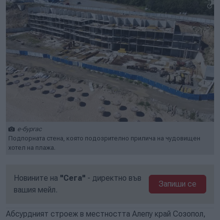
е-бургас
Подпорната стена, която подозрително прилича на чудовищен
хотел на плажа.
Новините на
"Сега"
- директно във
Запиши се
вашия мейл.
Абсурдният строеж в местността Алепу край Созопол,