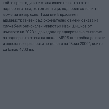
който през годините стана известен като хотел-
подпорна стена, хотел за птици, подпорен хотел и т.н.,
може да възкръсне. Тези дни Върховният
административен съд окончателно отмени отказа на
служебния регионален министър Иван Шишков от
началото на 2023 г. да издаде предварително съгласие
за подпорната стена на плажа. МРРБ ще трябва да плати
и адвокатски разноски по делото на "Бриз 2000", които
са близо 4700 лв.