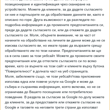
позициониране и идентификация чрез сканиране на
От пресслужбата съобщават още: "Премиерът бе
устройството. Можете да кликнете, за да дадете съгласието
категоричен, че
няма да се правят КПП-та
и опроверга
си ние и партньорите ни да обработваме данните ви, както е
всякакви спекулации за затварянето на градове и
описано по-горе. Друга възможност е да разгледате по-
въвеждане на нови ограничения за хората". "Държави с
подробна информация и да промените предпочитанията си,
преди да дадете съгласието си, или да откажете да дадете
по-строги мерки от тези в България, в момента са с
съгласието си.
Моля, обърнете внимание, че за част от
много по-лоши показатели от нас", е подчертал Борисов.
начините на обработване на личните ви данни може да не се
изисква съгласието ви, но имате право да възразите срещу
обработването им по тези начини. Предпочитанията ви ще
Нареждането му да се възобновят седмичните брифинги
са в сила само за този уебсайт. Можете да промените своите
за предоставяне на актуални данни за
предпочитания или да оттеглите съгласието си по всяко
епидемиологичната обстановка било и заради
време, като се върнете на този сайт и кликнете върху бутона
започващите сезонни грипни и други вирусни инфекции.
"Поверителност" в долната част на уеб страницата.
Моля, забележете също, че този уебсайт/това приложение
Финансовият министър Кирил Ананиев е обяснил, че в
използва една или повече услуги на Google и може да
проектобюджета за догодина са предвидени средства
събира и съхранява информация, която включва, но не се
за заявените в Европейската комисия бройки ваксини и
ограничава до Вашето посещение или потребителско
поведение. В раздела за съгласие за Google по-долу можете
за покупка на лични предпазни средства и
да кликнете, за да предоставите или откажете съгласие на
дезинфектанти. Срокът за отпускане на помощите от
Google и таговете на неговите трети страни да използват
1000 лева за бойците на първа линия срещу