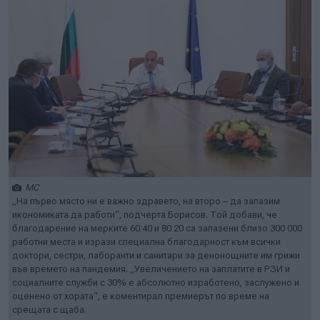
МС
„На първо място ни е важно здравето, на второ – да запазим
икономиката да работи“, подчерта Борисов. Той добави, че
благодарение на мерките 60:40 и 80:20 са запазени близо 300 000
работни места и изрази специална благодарност към всички
доктори, сестри, лаборанти и санитари за денонощните им грижи
във времето на пандемия. „Увеличението на заплатите в РЗИ и
социалните служби с 30% е абсолютно изработено, заслужено и
оценено от хората“, е коментирал премиерът по време на
срещата с щаба.