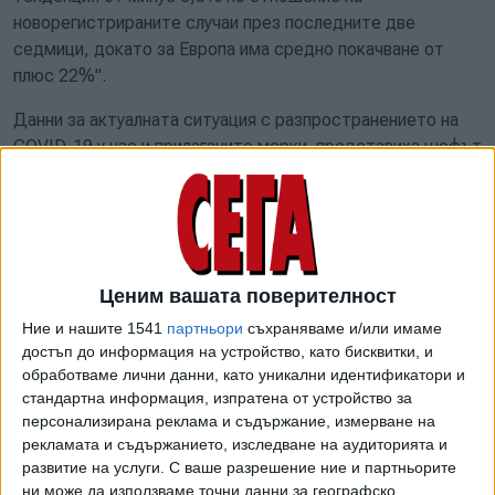
новорегистрираните случаи през последните две
седмици, докато за Европа има средно покачване от
плюс 22%".
Данни за актуалната ситуация с разпространението на
COVID-19 у нас и прилаганите мерки представиха шефът
на НОЩ проф. Венцислав Мутафчийски, директорът на
Националния център по заразни и паразитни болести
проф. Тодор Кантарджиев, директорът на столичната
РЗИ д-р Данчо Пенчев, директорът на „Пирогов“ проф.
Асен Балтов и министърът на финансите Кирил Ананиев,
Ценим вашата поверителност
гласи съобщението от МС, но не става ясно какви са
Ние и нашите 1541
партньори
съхраняваме и/или имаме
конкретните данни.
достъп до информация на устройство, като бисквитки, и
обработваме лични данни, като уникални идентификатори и
Изглежда, че премиерът е останал доволен от чутото,
стандартна информация, изпратена от устройство за
защото е заключил: „В България много добре се
персонализирана реклама и съдържание, измерване на
управлява прилагането на мерките за справянето с
рекламата и съдържанието, изследване на аудиторията и
коронавируса. Така, че към момента абсолютно нищо не
развитие на услуги.
С ваше разрешение ние и партньорите
налага различни мерки от тези, които имаме“.
ни може да използваме точни данни за географско