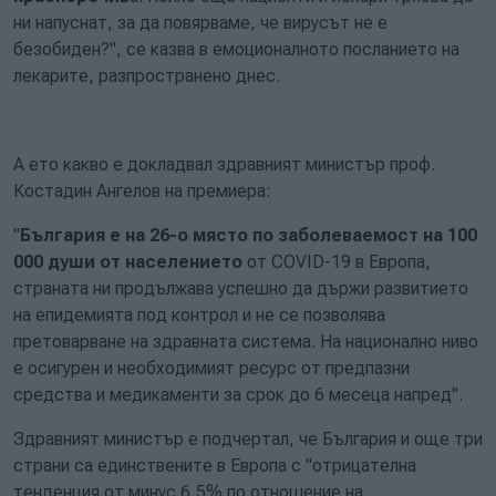
ни напуснат, за да повярваме, че вирусът не е
безобиден?", се казва в емоционалното посланието на
лекарите, разпространено днес.
А ето какво е докладвал здравният министър проф.
Костадин Ангелов на премиера:
"
България е на 26-о място по заболеваемост на 100
000 души от населението
от COVID-19 в Европа,
страната ни продължава успешно да държи развитието
на епидемията под контрол и не се позволява
претоварване на здравната система. На национално ниво
е осигурен и необходимият ресурс от предпазни
средства и медикаменти за срок до 6 месеца напред".
Здравният министър е подчертал, че България и още три
страни са единствените в Европа с "отрицателна
тенденция от минус 6,5% по отношение на