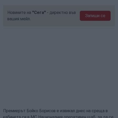
Новините на
"Сега"
- директно във
Запиши се
вашия мейл.
Премиерът Бойко Борисов е извикал днес на среща в
кабинета си в МС Националния оперативен щаб, за да се