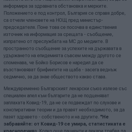
информира за здравната обстановка и мерките.
Положението е под контрол, България се справя добре,
са отчели членовете на НОЩ пред министър-
председателя. Поне това се посочва в единствения
източник на информация за срещата - съобщение,
изпратено от преслужбата на МС до медиите. В
пространното съобщение за успехите на държавата в
удържането на епидемията съвсем между другото се
споменава, че Бойко Борисов е наредил да се
възстановяват брифингите на щаба - засега веднъж
седмично, за да знае обществото какво става.
Междувременно Българският лекарски съюз излезе със
специален апел към българите да не подценяват
заплахата Ковид-19, да не се подвеждат по слухове и
конспиративни теории и да правят необходимото, за да
пазят здравето - собственото и на другите.
"Не
забравяйте: от Ковид-19 се умира, статистиката е
красноречив
а. Колко още пациенти и лекари трябва да