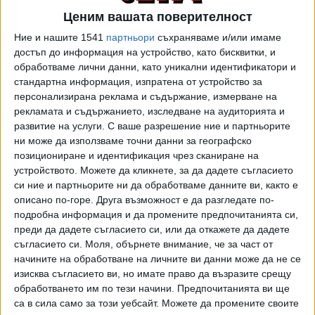
Ценим вашата поверителност
"Бях разтревожен, но после спрях да се тревожа. Аз, по
това, което чух от Демерджиев, никой не го е гонил, пък
Ние и нашите 1541
партньори
съхраняваме и/или имаме
достъп до информация на устройство, като бисквитки, и
той се разрева. Мислех, че Кандев като каже А, ще каже
обработваме лични данни, като уникални идентификатори и
и Б, особено като видях, че се разплака. Затова и
стандартна информация, изпратена от устройство за
гласувах против - да не идва в парламента, защото ме
персонализирана реклама и съдържание, измерване на
беше страх да не стане като Хю Грант. Вместо Чък
рекламата и съдържанието, изследване на аудиторията и
Норис, Хю Грант - да плаче, да стане едно трагично,
развитие на услуги.
С ваше разрешение ние и партньорите
ревливо. Да се разплачем всички... Ако са му забранили
ни може да използваме точни данни за географско
да се качва в TikTok и това е причината да си тръгне
позициониране и идентификация чрез сканиране на
устройството. Можете да кликнете, за да дадете съгласието
като главен секретар, не го разбирам", каза още
си ние и партньорите ни да обработваме данните ви, както е
Борисов.
описано по-горе. Друга възможност е да разгледате по-
подробна информация и да промените предпочитанията си,
"Бил съм в това положение на главен секретар, когато
преди да дадете съгласието си, или да откажете да дадете
ме пресира тройната коалиция - и станах, и си тръгнах",
съгласието си.
Моля, обърнете внимание, че за част от
допълни той.
начините на обработване на личните ви данни може да не се
изисква съгласието ви, но имате право да възразите срещу
"България не е дарявала оръжия, България продаваше
обработването им по тези начини. Предпочитанията ви ще
оръжия, като член на ЕС помагаме. Имаме също своите
са в сила само за този уебсайт. Можете да промените своите
забележки към корупцията в Украйна, помагаме на