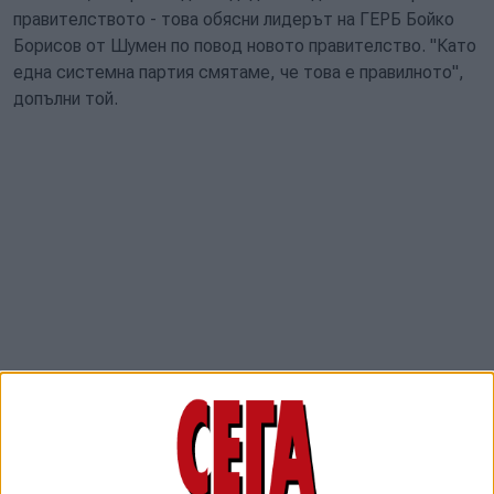
правителството - това обясни лидерът на ГЕРБ Бойко
Борисов от Шумен по повод новото правителство. "Като
една системна партия смятаме, че това е правилното",
допълни той.
"20 години само ни нападат и ние само строим. Те
нападат - ние строим. Всичко, което е построено, е
построено от ГЕРБ", обясни той.