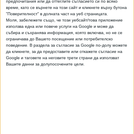
предпочитания или да оттеглите съгласието си по всяко
украинския народ, който бива бомбардиран", добави
време, като се върнете на този сайт и кликнете върху бутона
лидерът на ГЕРБ.
"Поверителност" в долната част на уеб страницата.
Моля, забележете също, че този уебсайт/това приложение
използва една или повече услуги на Google и може да
Последвайте ни и в
събира и съхранява информация, която включва, но не се
ограничава до Вашето посещение или потребителско
поведение. В раздела за съгласие за Google по-долу можете
Ако искате да подкрепите независимата
и качествена журналистика в “Сега”,
да кликнете, за да предоставите или откажете съгласие на
можете да направите дарение през
Google и таговете на неговите трети страни да използват
PayPal
Вашите данни за долупосочените цели.
,
Ключови думи:
Бойко Борисов
Румен Радев
Още новини по темата
Радев се скри зад търговските дружества за
"Боташ"