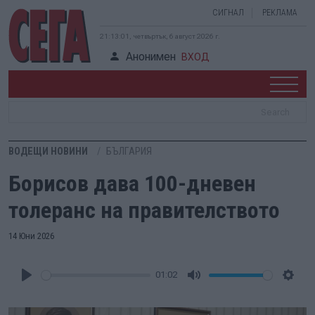
СИГНАЛ
РЕКЛАМА
21:13:02, четвъртък, 6 август 2026 г.
Анонимен
ВХОД
ВОДЕЩИ НОВИНИ
БЪЛГАРИЯ
Борисов дава 100-дневен
толеранс на правителството
14 Юни 2026
01:02
Play
Mute
Setti