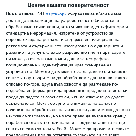
Янков.
Ценим вашата поверителност
Той посочи, че държавната администрация е обраснала
Ние и нашите 1541
партньори
съхраняваме и/или имаме
достъп до информация на устройство, като бисквитки, и
с бройки и всевъзможни структури по времето на
обработваме лични данни, като уникални идентификатори и
управлението на ГЕРБ, а след това и на "Продължаваме
стандартна информация, изпратена от устройство за
промяната", които са разчитали на гласоподаватели от
персонализирана реклама и съдържание, измерване на
държавните ведомства. "Новата власт в лицето на
рекламата и съдържанието, изследване на аудиторията и
"Прогресивна България" обаче има шанс да прекъсне
развитие на услуги.
С ваше разрешение ние и партньорите
това, без никой да им се сърди", каза Янков.
ни може да използваме точни данни за географско
позициониране и идентификация чрез сканиране на
Той определи като популизъм поставянето на таван на
устройството. Можете да кликнете, за да дадете съгласието
заплатите на работещите в бюджетната сфера, в това
си ние и партньорите ни да обработваме данните ви, както е
описано по-горе. Друга възможност е да разгледате по-
число за висши държавни длъжности и шефове на
подробна информация и да промените предпочитанията си,
държавни фирми - таван, който не може да надхвърля
преди да дадете съгласието си, или да откажете да дадете
заплатата на президента.
съгласието си.
Моля, обърнете внимание, че за част от
начините на обработване на личните ви данни може да не се
"Търговските дружества не са част от държавната
изисква съгласието ви, но имате право да възразите срещу
администрация. Проблемът е, че държавата няма какво
обработването им по тези начини. Предпочитанията ви ще
да прави като собственик на бизнеси и да се конкурира с
са в сила само за този уебсайт. Можете да промените своите
частния сектор. Освен корупция и разхищение, друго не
предпочитания или да оттеглите съгласието си по всяко