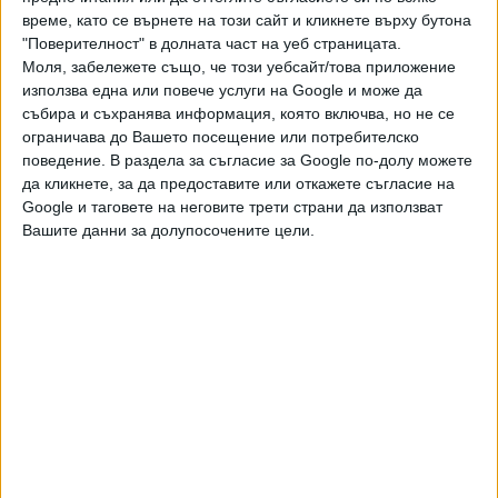
произлиза от това. Който твърди, че сега ще управлява
време, като се върнете на този сайт и кликнете върху бутона
по-добре държавните фирми, отколкото предишните,
"Поверителност" в долната част на уеб страницата.
Моля, забележете също, че този уебсайт/това приложение
няма как да стане. Слушаме го 40 години. Изходът е
използва една или повече услуги на Google и може да
приватизация, но може би е прекалено смело за новите
събира и съхранява информация, която включва, но не се
управляващи", каза Янков.
ограничава до Вашето посещение или потребителско
поведение. В раздела за съгласие за Google по-долу можете
Според него орязването на заплатите на директорите на
да кликнете, за да предоставите или откажете съгласие на
държавните фирми означава правителството да
Google и таговете на неговите трети страни да използват
назначава не толкова компетентни хора: "Това не е
Вашите данни за долупосочените цели.
сериозно. Някои от тези компании са с милиардни
обороти. В частния сектор тези хора ще получават
десетки пъти повече. Ако те се съгласят да работят за
по-малко пари, това ще е по други причини."
Според Янков е популистко и фокусирането върху
заплатата на президента като еталон за високи
възнаграждения в държавния сектор. "Президентът не е
на тази позиция, за да получава висока заплата. Всеки,
който влиза в политиката - било то президент, премиер,