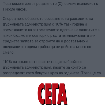
Това коментира в предаването (О)позиция икономистът
Никола Янков.
Според него обявеното орязването на разходите за
държавната администрация с 10% тази година и
премахването на автоматичното вдигане на заплатите в
някои бюджетни сектори с ръста на минималната или
средната заплата за страната не е достатъчно и
следващите години трябва да се действа много по-
смело.
"10% са всъщност незаетите щатни бройки в
държавната администрация, парите за които се
разпределят като бонуси в края на годината. Това ще са
спестени пари, но не и съкратена администрация, а ние
сме най-тежко административната държава в ЕС - с най-
много бройки държавни и бюджетни служители на глава
от населението. Държавната администрация може да
бъде съкратена с 1/3, без това да се усети", смята