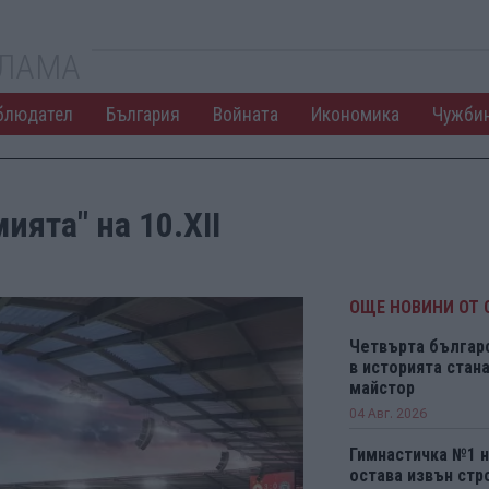
КЛАМА
блюдател
България
Войната
Икономика
Чужби
ията" на 10.XII
ОЩЕ НОВИНИ ОТ 
Четвърта българ
в историята ста
майстор
04 Авг. 2026
Гимнастичка №1 н
остава извън стро