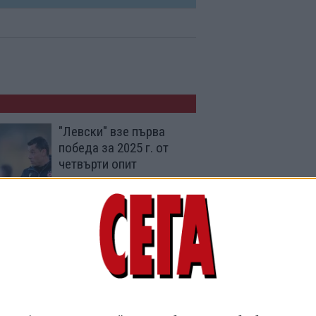
"Левски" взе първа
победа за 2025 г. от
четвърти опит
27 Яну. 2025
"ЦСКА-София" ще е
без тире от следващия
сезон
22 Яну. 2025