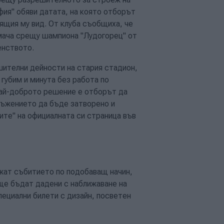
фия" обяви датата, на която отборът
оящия му вид. От клуба съобщиха, че
 мача срещу шампиона "Лудогорец" от
енството.
шителни дейности на стария стадион,
губим и минута без работа по
най-доброто решение е отборът да
оръжението да бъде затворено и
ите" на официалната си страница във
жат събитието по подобаващ начин,
ще бъдат дадени с наближаване на
пециални билети с дизайн, посветен