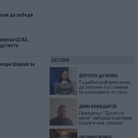
усна да победи
апусна ЦСКА,
одството
АВТОРИ
окори Шанхай за
ДОРОТЕЯ ДАЧКОВА:
Съдебна реформа може
да започне със снимки
на консервите от село
ДИЯН БОЖИДАРОВ:
Принципът "Да не се
мина" забърка Благомир
Коцев в нов скандал
ЛЮДМИЛ ИЛИЕВ: