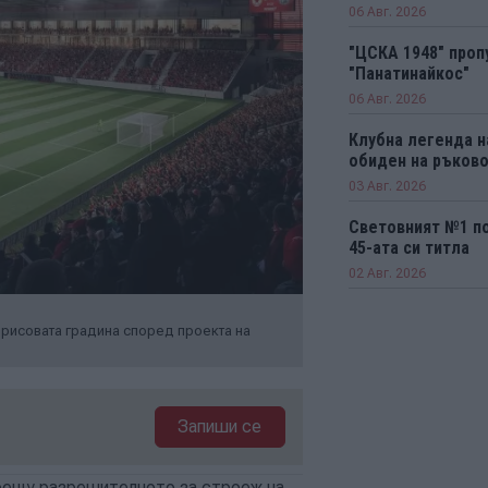
06 Авг. 2026
"ЦСКА 1948" проп
"Панатинайкос"
06 Авг. 2026
Клубна легенда н
обиден на ръков
03 Авг. 2026
Световният №1 п
45-ата си титла
02 Авг. 2026
орисовата градина според проекта на
Запиши се
рещу разрешителното за строеж на