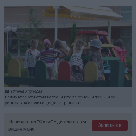
Илияна Кирилова
Режимът за отсъствия на учениците по семейни причини се
уеднаквява с този на децата в градините.
Новините на
"Сега"
- директно във
Запиши се
вашия мейл.