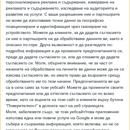
персонализирана реклама и съдържание, измерване на
посещаващи задължително детска градина, е
рекламата и съдържанието, изследване на аудиторията и
допустимо да отсъстват и за времето на училищните
развитие на услуги.
С ваше разрешение ние и партньорите
ваканции, определени за съответната година. Те могат
ни може да използваме точни данни за географско
да отсъстват и по здравословни или други уважителни
позициониране и идентификация чрез сканиране на
причини, удостоверени с документ от компетентен
устройството. Можете да кликнете, за да дадете съгласието
орган.
си ние и партньорите ни да обработваме данните ви, както е
описано по-горе. Друга възможност е да разгледате по-
подробна информация и да промените предпочитанията си,
преди да дадете съгласието си, или да откажете да дадете
ПРИЕМ
съгласието си.
Моля, обърнете внимание, че за част от
начините на обработване на личните ви данни може да не се
Столична община обяви 13 102 свободни места за прием
изисква съгласието ви, но имате право да възразите срещу
в общинските самостоятелни детски ясли, детски
обработването им по тези начини. Предпочитанията ви ще
градини и подготвителните групи в общинските училища.
са в сила само за този уебсайт. Можете да промените своите
предпочитания или да оттеглите съгласието си по всяко
Считано от днес (8 април) до 12:00 ч. на 9 май
време, като се върнете на този сайт и кликнете върху бутона
родителите имат възможност да направят кандидатури
"Поверителност" в долната част на уеб страницата.
за прием на децата си.
Моля, забележете също, че този уебсайт/това приложение
използва една или повече услуги на Google и може да
Необходимо е да се въведат актуални адресни данни, да
събира и съхранява информация, която включва, но не се
се заявят предимства по критерии в профилите и да