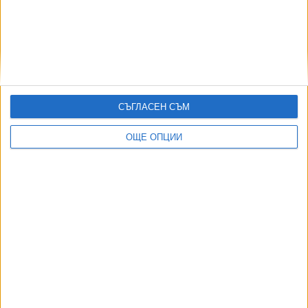
27 Юли 2026
Излезе второто класиране за прием в 8. клас
21 Юли 2026
СЪГЛАСЕН СЪМ
ОЩЕ ОПЦИИ
Още по темата
ОЩЕ НОВИНИ ОТ ПРОСВЕТА
Най-добрият олимпиец по математика и информатика е
от Варна
25 Юли 2026
И в най-желаните гимназии има места за трето