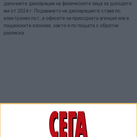
данъчните декларации на физическите лица за доходите
им от 2024 г. Подаването на декларациите става по
електронен път, в офисите на приходната агенция или в
пощенските клонове, както и по пощата с обратна
разписка.
Крайният срок за деклариране на получените през 2024
година облагаеми доходи, както и ползването на
данъчни