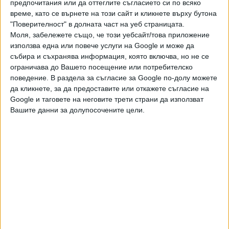
предпочитания или да оттеглите съгласието си по всяко
декларациите си от 1 март до 30 юни 2025 г. Това е
време, като се върнете на този сайт и кликнете върху бутона
срокът, в който и фирмите трябва да декларират
"Поверителност" в долната част на уеб страницата.
корпоративен данък. Срокът за плащане на тези данъци
Моля, забележете също, че този уебсайт/това приложение
е до 30 юни 2025 г.
използва една или повече услуги на Google и може да
събира и съхранява информация, която включва, но не се
ограничава до Вашето посещение или потребителско
Последвайте ни и в
поведение. В раздела за съгласие за Google по-долу можете
да кликнете, за да предоставите или откажете съгласие на
Ако искате да подкрепите независимата
Google и таговете на неговите трети страни да използват
и качествена журналистика в “Сега”,
Вашите данни за долупосочените цели.
можете да направите дарение през
PayPal
Ключови думи:
данъчна декларация
Още новини по темата