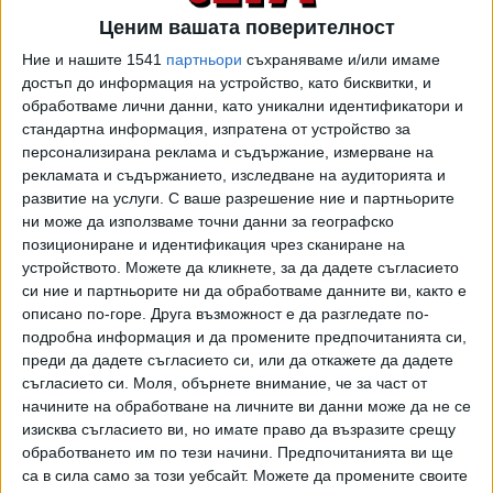
облекчения
за тези доходи, е 30 април 2025 г.
Ценим вашата поверителност
Предварително попълнените данъчни декларации за
Ние и нашите 1541
партньори
съхраняваме и/или имаме
данъкоплатците с персонален идентификационен код
достъп до информация на устройство, като бисквитки, и
ПИК или електронен подпис, ще бъдат достъпни
обработваме лични данни, като уникални идентификатори и
стандартна информация, изпратена от устройство за
на
Портала за електронни услуги на НАП
в началото на
персонализирана реклама и съдържание, измерване на
март. До края на февруари всички работодатели трябва
рекламата и съдържанието, изследване на аудиторията и
да подадат справки в приходната агенция за изплатените
развитие на услуги.
С ваше разрешение ние и партньорите
възнаграждения през миналата година и начислените
ни може да използваме точни данни за географско
осигуровки и данъци върху тях.
позициониране и идентификация чрез сканиране на
устройството. Можете да кликнете, за да дадете съгласието
При деклариране на доходите по електронен път и
си ние и партньорите ни да обработваме данните ви, както е
плащане на данъка до 31 март, данъкоплатците може да
описано по-горе. Друга възможност е да разгледате по-
ползват 5% отстъпка от данъка, напомнят от НАП.
подробна информация и да промените предпочитанията си,
Размерът й не може да надвишава 500 лв. Условие за
преди да дадете съгласието си, или да откажете да дадете
съгласието си.
Моля, обърнете внимание, че за част от
ползване на отстъпката е лицето да няма неплатени
начините на обработване на личните ви данни може да не се
други публични задължения. Същото условие важи и за
изисква съгласието ви, но имате право да възразите срещу
ползването на данъчни отстъпки.
обработването им по тези начини. Предпочитанията ви ще
са в сила само за този уебсайт. Можете да промените своите
Едноличните търговци и земеделските стопани подават