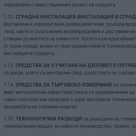
определена с инвестиционния проект на сградата.
1.12.
СГРАДНА ИНСТАЛАЦИЯ (ИНСТАЛАЦИЯ В СГРАД
вертикални и хоризонтални разпределителни тръбопровод
тела, както и съоръжения за разпределяне и доставяне на
станция до имотите на клиентите. Когато към една абона
от една сграда, всеки от присъединителните топлопровод
инсталация в сградата.
1.13.
СРЕДСТВА ЗА ОТЧИТАНЕ НА ДЯЛОВОТО ПОТРЕ
са уреди, които са монтирани след средствата за търговс
1.14.
СРЕДСТВА ЗА ТЪРГОВСКО ИЗМЕРВАНЕ
са технич
имат метрологични характеристики и са предназначени да 
самостоятелно или свързано с едно или повече технически
продажбата на топлинна енергия.
1.15.
ТЕХНОЛОГИЧНИ РАЗХОДИ
са разходите на топлин
технологичния процес за нейното производство, пренос, 