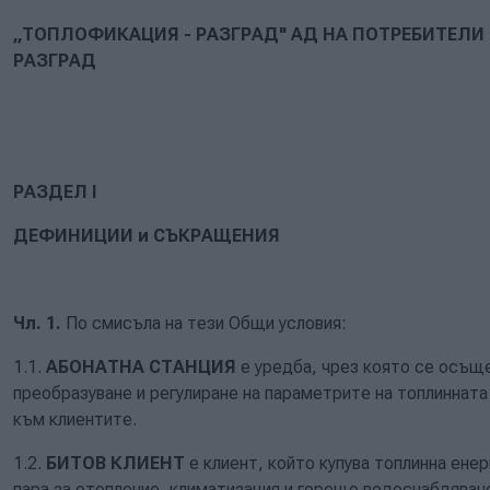
„ТОПЛОФИКАЦИЯ - РАЗГРАД" АД НА ПОТРЕБИТЕЛИ 
РАЗГРАД
РАЗДЕЛ І
ДЕФИНИЦИИ и СЪКРАЩЕНИЯ
Чл. 1.
По смисъла на тези Общи условия:
1.1.
АБОНАТНА СТАНЦИЯ
е уредба, чрез която се осъщ
преобразуване и регулиране на параметрите на топлиннат
към клиентите.
1.2.
БИТОВ КЛИЕНТ
е клиент, който купува топлинна ене
пара за отопление, климатизация и горещо водоснабдяване