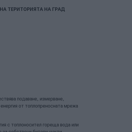
НА ТЕРИТОРИЯТА НА ГРАД
ествява подаване, измерване,
а енергия от топлопреносната мрежа
ргия с топлоносител гореща вода или
 за собствени битови нужди.