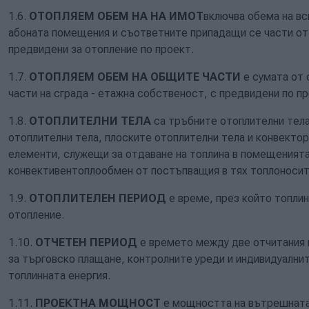
1.6.
ОТОПЛЯЕМ ОБЕМ НА НА ИМОТ
включва обема на вс
абоната помещения и съответните припадащи се части от
предвидени за отопление по проект.
1.7.
ОТОПЛЯЕМ ОБЕМ НА ОБЩИТЕ ЧАСТИ
е сумата от
части на сграда - етажна собственост, с предвидени по п
1.8.
ОТОПЛИТЕЛНИ ТЕЛА
са тръбните отоплителни тела
отоплителни тела, плоските отоплителни тела и конвектор
елементи, служещи за отдаване на топлина в помещенията
конвективентоплообмен от постъпващия в тях топлоносит
1.9.
ОТОПЛИТЕЛЕН ПЕРИОД
е време, през който топлин
отопление.
1.10.
ОТЧЕТЕН ПЕРИОД
е времето между две отчитания 
за търговско плащане, контролните уреди и индивидуални
топлинната енергия.
1.11.
ПРОЕКТНА МОЩНОСТ
е мощността на вътрешната