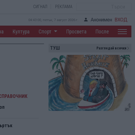
СИГНАЛ
РЕКЛАМА
Анонимен
ВХОД
04:43:01, петък, 7 август 2026 г.
на
Култура
Спорт
Просвета
После
ТУШ
Разгледай всички
СПРАВОЧНИК
оп
въртък