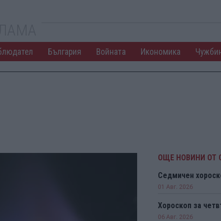
КЛАМА
блюдател
България
Войната
Икономика
Чужби
ОЩЕ НОВИНИ ОТ 
Седмичен хороск
01 Авг. 2026
Хороскоп за чет
06 Авг. 2026