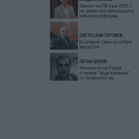
Завоят на ПБ към 2021 г.
не замества липсващата
изборна реформа
СВЕТОСЛАВ ТЕРЗИЕВ:
България сама си избра
вредител
ПЕТЬО ЦЕКОВ:
Феновете на Радев
станаха "луди калинки"
от лупингите му