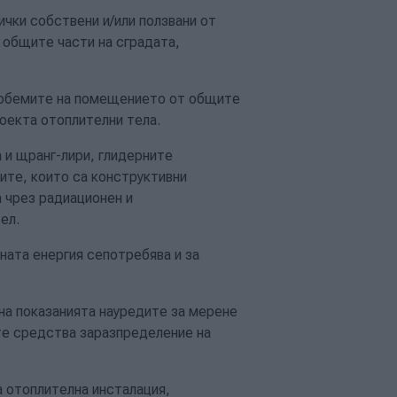
ички собствени и/или ползвани от
 общите части на сградата,
 обемите на помещението от общите
роекта отоплителни тела.
 и щранг-лири, глидерните
ите, които са конструктивни
 чрез радиационен и
ел.
ната енергия сепотребява и за
на показанията науредите за мерене
те средства заразпределение на
 отоплителна инсталация,