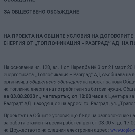
ЗА ОБЩЕСТВЕНО ОБСЪЖДАНЕ
НА ПРОЕКТА НА ОБЩИТЕ УСЛОВИЯ НА ДОГОВОРИТЕ
ЕНЕРГИЯ ОТ „ТОПЛОФИКАЦИЯ – РАЗГРАД” АД НА 
На основание чл. 128, ал. 1 от Наредба № 3 от 21 март 201
енергетиката „Топлофикация – Разград” АД съобщава на в
организира
обществено обсъждане
на проект за нови Общи
на топлинна енергия на потребители за битови нужди. О
на 03.08.2023 г., четвъртък, от 10:00 часа
в Центъра за 
Разград” АД, находящ се на адрес: гр. Разград, ул. „Трапе
Проектът на Общите условия ще бъде на разположение на
за работа с клиенти всеки работен ден от 08:00 ч. до 17:0
на Дружеството на следния електронен адрес:
www.toplo-r