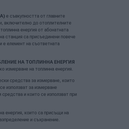
А)
е съвкупността от главните
и, включително до отоплителните
 топлинна енергия от абонатната
тна станция са присъединени повече
и е елемент на съответната
БЛЕНИЕ НА ТОПЛИННА ЕНЕРГИЯ
ко измерване на топлинна енергия.
ески средства за измерване, които
се използват за измерване
 средства и които се използват при
на енергия, които са присъщи на
разпределение и съхранение.