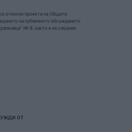
оси относно проекта на Общите
еждането на публичното обсъждането
„Трапезица” № 8, както и на следния
НУЖДИ ОТ