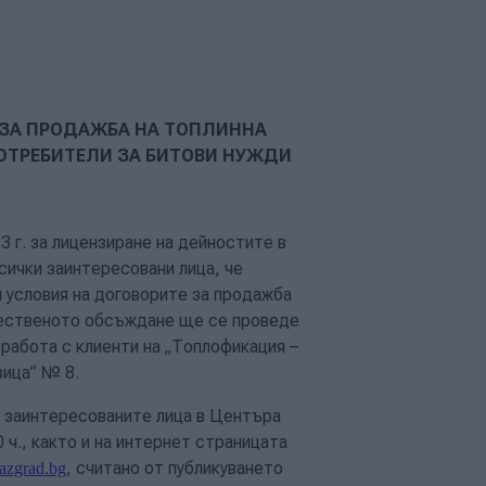
 ЗА ПРОДАЖБА НА ТОПЛИННА
ПОТРЕБИТЕЛИ ЗА БИТОВИ НУЖДИ
3 г. за лицензиране на дейностите в
сички заинтересовани лица, че
 условия на договорите за продажба
бщественото обсъждане ще се проведе
работа с клиенти на „Топлофикация –
зица” № 8.
 заинтересованите лица в Центъра
0 ч., както и на интернет страницата
, считано от публикуването
azgrad.bg