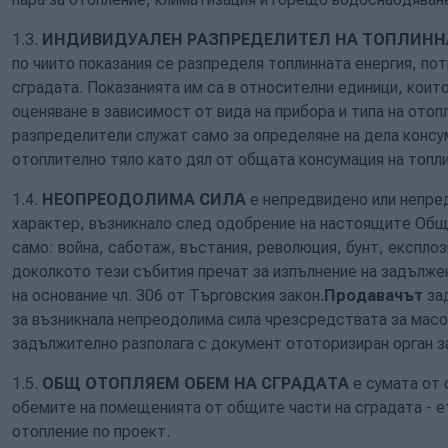
1.3.
ИНДИВИДУАЛЕН РАЗПРЕДЕЛИТЕЛ НА ТОПЛИННА
по чиито показания се разпределя топлинната енергия, по
сградата. Показанията им са в относителни единици, които
оценяване в зависимост от вида на прибора и типа на ото
разпределители служат само за определяне на дела консу
отоплително тяло като дял от общата консумация на топли
1.4.
НЕОПРЕОДОЛИМА СИЛА
е непредвидено или непре
характер, възникнало след одобрение на настоящите Общи
само: война, саботаж, въстания, революция, бунт, експло
доколкото тези събития пречат за изпълнение на задълже
на основание чл. 306 от Търговския закон.
Продавачът
за
за възникнала непреодолима сила чрезсредствата за мас
задължително разполага с документ ототоризиран орган з
1.5.
ОБЩ ОТОПЛЯЕМ ОБЕМ НА СГРАДАТА
е сумата от 
обемите на помещенията от общите части на сградата - е
отопление по проект.