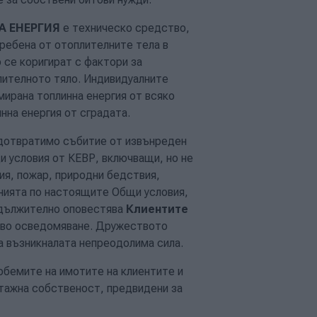
 ЕНЕРГИЯ
е техническо средство,
требена от отоплителните тела в
 се коригират с фактори за
плителното тяло. Индивидуалните
мирана топлинна енергия от всяко
нна енергия от сградата.
дотвратимо събитие от извънреден
 условия от КЕВР, включващи, но не
зия, пожар, природни бедствия,
нията по настоящите Общи условия,
дължително оповестява
Клиентите
ово осведомяване. Дружеството
а възникналата непреодолима сила.
обемите на имотите на клиентите и
тажна собственост, предвидени за