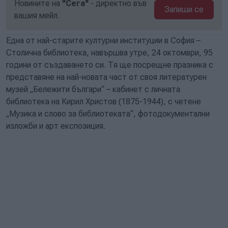
Новините на
"Сега"
- директно във
Запиши се
вашия мейл.
Една от най-старите културни институции в София –
Столична библиотека, навършва утре, 24 октомври, 95
години от създаването си. Тя ще посрещне празника с
представяне на най-новата част от своя литературен
музей „Бележити българи“ – кабинет с личната
библиотека на Кирил Христов (1875-1944), с четене
„Музика и слово за библиотеката“, фотодокументални
изложби и арт експозиция.