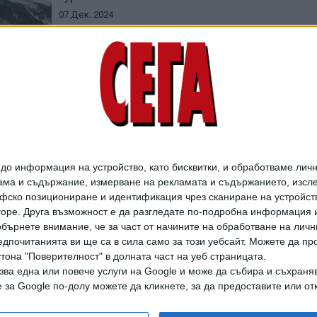
07 Дек. 2024
МВР издирва изчезнал
20-годишен студент от
Пловдив
28 Яну. 2023
о информация на устройство, като бисквитки, и обработваме личн
ма и съдържание, измерване на рекламата и съдържанието, изслед
фско позициониране и идентификация чрез сканиране на устройство
-горе. Друга възможност е да разгледате по-подробна информация 
бърнете внимание, че за част от начините на обработване на личн
дпочитанията ви ще са в сила само за този уебсайт. Можете да пр
утона "Поверителност" в долната част на уеб страницата.
зва една или повече услуги на Google и може да събира и съхраня
дането на цели или части от текста или изображенията става след из
за Google по-долу можете да кликнете, за да предоставите или отк
АРХИВ НА В. СЕГА
ЗА НАС
РЕКЛАМА
УСЛОВИЯ ЗА ПОЛЗВАНЕ
КОНТА