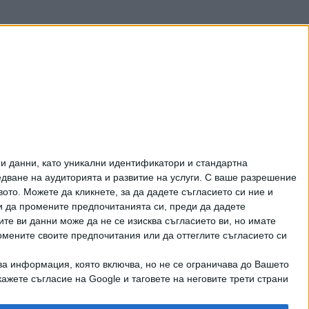
и данни, като уникални идентификатори и стандартна
ване на аудиторията и развитие на услуги.
С ваше разрешение
то. Можете да кликнете, за да дадете съгласието си ние и
и да промените предпочитанията си, преди да дадете
ите ви данни може да не се изисква съгласието ви, но имате
омените своите предпочитания или да оттеглите съгласието си
ва информация, която включва, но не се ограничава до Вашето
рично писмено разрешение на СЕГА АД
ажете съгласие на Google и таговете на неговите трети страни
КТИ