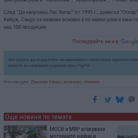
След "Да напуснеш Лас Вегас" от 1995 г., донесъл "Оскар"
Кейдж, Сандс се изявява основно в по-малки роли в киното
над 100 продукции.
Последвайте ни и в
Ако искате да подкрепите независимата и качествена журналистика 
можете да направите дарение през PayPal
,
,
Ключови думи:
Джулиан Сандс
изчезнал
планини
Още новини по темата
МОСВ и МВР атакуваха
моторните шейни и