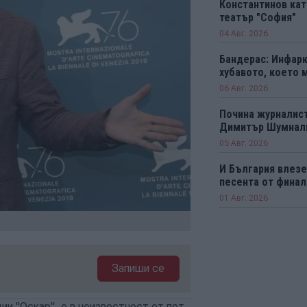
Константинов кат
театър "София"
04 Авг. 2026
Бандерас: Инфарк
хубавото, което 
06 Авг. 2026
Почина журналист
Димитър Шумнал
05 Авг. 2026
И България влезе 
песента от финал
01 Авг. 2026
Запиши се
ии "Оскар", е в неизвестност от пет