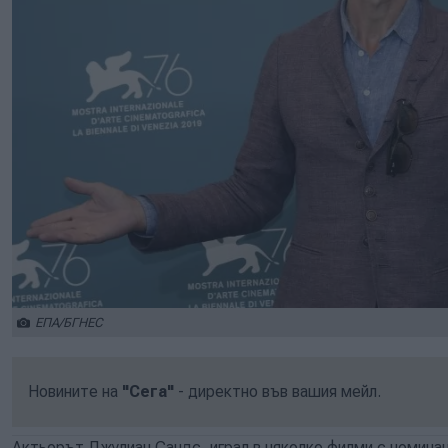
ЕПА/БГНЕС
Новините на
"Сега"
- директно във вашия мейл.
Актьорът Джулиан Сандс, играл в няколко филми с номинац