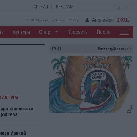
СИГНАЛ
РЕКЛАМА
Анонимен
ВХОД
01:01:24, събота, 8 август 2026 г.
на
Култура
Спорт
Просвета
После
ТУШ
Разгледай всички
КУЛТУРА
гаро-френската
 Дончева
нира Ириней