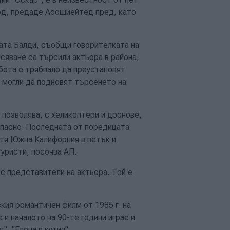
ход, предаде Асошиейтед пред, като
ната Балди, съобщи говорителката на
сяване са търсили актьора в района,
бота е трябвало да преустановят
а могли да подновят търсенето на
позволява, с хеликоптери и дронове,
опасно. Последната от поредицата
етя Южна Калифорния в петък и
туристи, посочва АП.
 с представители на актьора. Той е
кия романтичен филм от 1985 г. на
 и началото на 90-те години играе и
", "Елена в кутия".