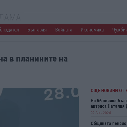
КЛАМА
блюдател
България
Войната
Икономика
Чужби
а в планините на
ОЩЕ НОВИНИ ОТ 
На 56 почина бъл
актриса Наталия
02 Авг. 2026
Общината пенсио