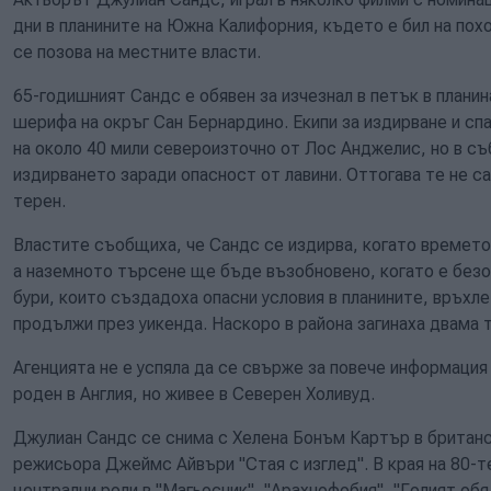
дни в планините на Южна Калифорния, където е бил на по
се позова на местните власти.
65-годишният Сандс е обявен за изчезнал в петък в плани
шерифа на окръг Сан Бернардино. Екипи за издирване и спа
на около 40 мили североизточно от Лос Анджелис, но в съ
издирването заради опасност от лавини. Оттогава те не с
терен.
Властите съобщиха, че Сандс се издирва, когато времето 
а наземното търсене ще бъде възобновено, когато е без
бури, които създадоха опасни условия в планините, връхл
продължи през уикенда. Наскоро в района загинаха двама 
Агенцията не е успяла да се свърже за повече информация
роден в Англия, но живее в Северен Холивуд.
Джулиан Сандс се снима с Хелена Бонъм Картър в британс
режисьора Джеймс Айвъри "Стая с изглед". В края на 80-те
централни роли в "Магьосник", "Арахнофобия", "Голият обяд