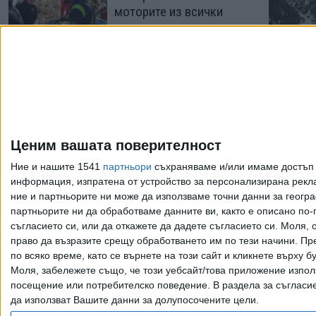
моторите из всички
планини
16 Март 2026
6 месеца след
изчезването си
Джулиан Сандс е
официално мъртъв
Ценим вашата поверителност
28 Юни 2023
Ние и нашите 1541
партньори
съхраняваме и/или имаме достъп д
информация, изпратена от устройство за персонализирана рекла
ние и партньорите ни може да използваме точни данни за геогра
Още по темата
партньорите ни да обработваме данните ви, както е описано по
съгласието си, или да откажете да дадете съгласието си.
Моля, о
право да възразите срещу обработването им по тези начини. Пре
по всяко време, като се върнете на този сайт и кликнете върху б
Моля, забележете също, че този уебсайт/това приложение изпол
Всички права запазени. Възпроизвеж
посещение или потребителско поведение. В раздела за съгласие 
да използват Вашите данни за долупосочените цели.