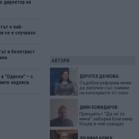
о директор на
тът е най-
ми се е случвало
ът и белетрист
иев
АВТОРИ
в "Одисея" – с
ДОРОТЕЯ ДАЧКОВА:
ните надписи
Съдебна реформа може
да започне със снимки
на консервите от село
ДИЯН БОЖИДАРОВ:
Принципът "Да не се
мина" забърка Благомир
Коцев в нов скандал
ЛЮДМИЛ ИЛИЕВ: