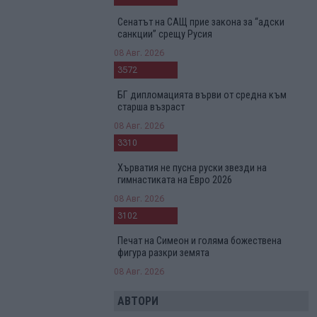
Сенатът на САЩ прие закона за “адски
санкции” срещу Русия
08 Авг. 2026
3572
БГ дипломацията върви от средна към
старша възраст
08 Авг. 2026
3310
Хърватия не пусна руски звезди на
гимнастиката на Евро 2026
08 Авг. 2026
3102
Печат на Симеон и голяма божествена
фигура разкри земята
08 Авг. 2026
АВТОРИ