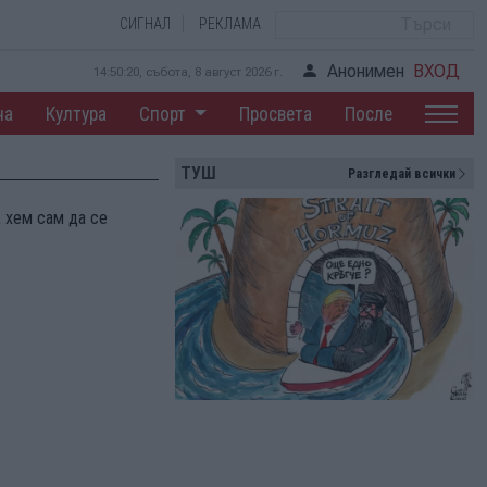
СИГНАЛ
РЕКЛАМА
Анонимен
ВХОД
14:50:21, събота, 8 август 2026 г.
на
Култура
Спорт
Просвета
После
ТУШ
Разгледай всички
, хем сам да се