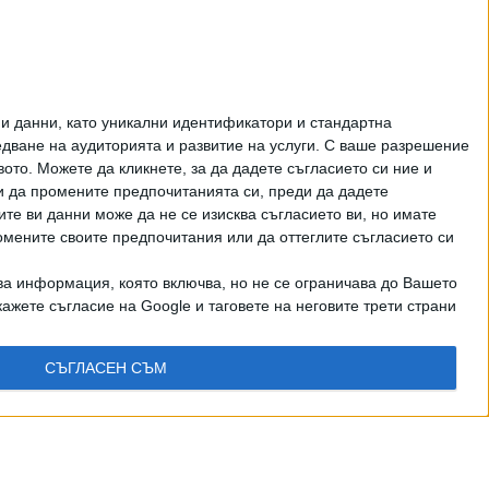
Как да загубим изборите
в 5 прости стъпки
ЦЕНИ НА ГОРИВАТА
и данни, като уникални идентификатори и стандартна
ване на аудиторията и развитие на услуги.
С ваше разрешение
то. Можете да кликнете, за да дадете съгласието си ние и
и да промените предпочитанията си, преди да дадете
ите ви данни може да не се изисква съгласието ви, но имате
омените своите предпочитания или да оттеглите съгласието си
ва информация, която включва, но не се ограничава до Вашето
ажете съгласие на Google и таговете на неговите трети страни
СЪГЛАСЕН СЪМ
рично писмено разрешение на СЕГА АД
КТИ