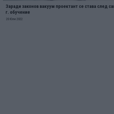
Заради законов вакуум проектант се става след са
г. обучение
20 Юли 2022