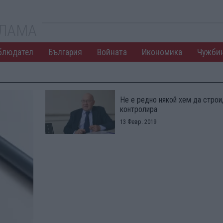
КЛАМА
блюдател
България
Войната
Икономика
Чужби
Не е редно някой хем да строи
контролира
13 Февр. 2019