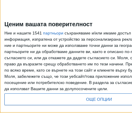
Ценим вашата поверителност
Ние и нашите 1541
партньори
съхраняваме и/или имаме достъп д
информация, изпратена от устройство за персонализирана рекла
ние и партньорите ни може да използваме точни данни за геогра
партньорите ни да обработваме данните ви, както е описано по
съгласието си, или да откажете да дадете съгласието си.
Моля, о
право да възразите срещу обработването им по тези начини. Пре
по всяко време, като се върнете на този сайт и кликнете върху б
Моля, забележете също, че този уебсайт/това приложение изпол
посещение или потребителско поведение. В раздела за съгласие 
да използват Вашите данни за долупосочените цели.
ОЩЕ ОПЦИИ
Всички права запазени. Възпроизвеж