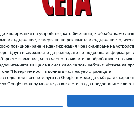
о информация на устройство, като бисквитки, и обработваме личн
ма и съдържание, измерване на рекламата и съдържанието, изслед
фско позициониране и идентификация чрез сканиране на устройство
-горе. Друга възможност е да разгледате по-подробна информация 
бърнете внимание, че за част от начините на обработване на личн
дпочитанията ви ще са в сила само за този уебсайт. Можете да пр
утона "Поверителност" в долната част на уеб страницата.
зва една или повече услуги на Google и може да събира и съхраня
за Google по-долу можете да кликнете, за да предоставите или отк
дането на цели или части от текста или изображенията става след из
АРХИВ НА В. СЕГА
ЗА НАС
РЕКЛАМА
УСЛОВИЯ ЗА ПОЛЗВАНЕ
КОНТА
© 1997-2026, СЕГА ЕАД
ВОДЕЩИТЕ НОВИНИ ОТ БЪЛГАРИЯ И СВЕТА