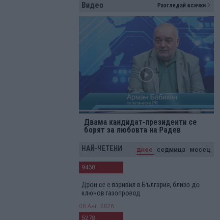
Видео
Разгледай всички
Двама кандидат-президенти се
борят за любовта на Радев
НАЙ-ЧЕТЕНИ
днес
седмица
месец
9430
Дрон се е взривил в България, близо до
ключов газопровод
08 Авг. 2026
5278