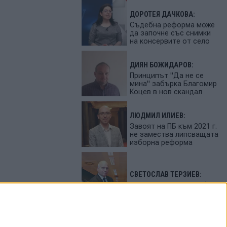
ДОРОТЕЯ ДАЧКОВА:
Съдебна реформа може
да започне със снимки
на консервите от село
ДИЯН БОЖИДАРОВ:
Принципът "Да не се
мина" забърка Благомир
Коцев в нов скандал
ЛЮДМИЛ ИЛИЕВ:
Завоят на ПБ към 2021 г.
не замества липсващата
изборна реформа
СВЕТОСЛАВ ТЕРЗИЕВ:
България сама си избра
вредител
ПЕТЬО ЦЕКОВ: