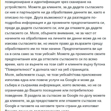
позициониране и идентификация чрез сканиране на
Хавайската Богородица заплака с фентанилови сълзи
устройството. Можете да кликнете, за да дадете съгласието
си ние и партньорите ни да обработваме данните ви, както е
Видео
описано по-горе. Друга възможност е да разгледате по-
Разгледай всички
подробна информация и да промените предпочитанията си,
преди да дадете съгласието си, или да откажете да дадете
съгласието си.
Моля, обърнете внимание, че за част от
начините на обработване на личните ви данни може да не се
изисква съгласието ви, но имате право да възразите срещу
обработването им по тези начини. Предпочитанията ви ще
са в сила само за този уебсайт. Можете да промените своите
предпочитания или да оттеглите съгласието си по всяко
време, като се върнете на този сайт и кликнете върху бутона
"Поверителност" в долната част на уеб страницата.
Моля, забележете също, че този уебсайт/това приложение
използва една или повече услуги на Google и може да
събира и съхранява информация, която включва, но не се
Двама кандидат-президенти се борят за любовта на
ограничава до Вашето посещение или потребителско
Радев
поведение. В раздела за съгласие за Google по-долу можете
да кликнете, за да предоставите или откажете съгласие на
НАЙ-ЧЕТЕНИ
днес
седмица
месец
Google и таговете на неговите трети страни да използват