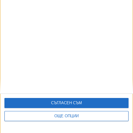
06 Авг. 2026
АВТОРИ
СЪГЛАСЕН СЪМ
ОЩЕ ОПЦИИ
ДОРОТЕЯ ДАЧКОВА:
Съдебна реформа може да започне със снимки на консервите от
село