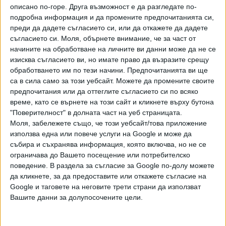
описано по-горе. Друга възможност е да разгледате по-
ПОСЛЕ
Разгледай всички
подробна информация и да промените предпочитанията си,
преди да дадете съгласието си, или да откажете да дадете
съгласието си.
Моля, обърнете внимание, че за част от
начините на обработване на личните ви данни може да не се
изисква съгласието ви, но имате право да възразите срещу
обработването им по тези начини. Предпочитанията ви ще
са в сила само за този уебсайт. Можете да промените своите
предпочитания или да оттеглите съгласието си по всяко
време, като се върнете на този сайт и кликнете върху бутона
Хавайската Богородица заплака с фентанилови сълзи
"Поверителност" в долната част на уеб страницата.
Моля, забележете също, че този уебсайт/това приложение
използва една или повече услуги на Google и може да
Видео
Разгледай всички
събира и съхранява информация, която включва, но не се
ограничава до Вашето посещение или потребителско
поведение. В раздела за съгласие за Google по-долу можете
да кликнете, за да предоставите или откажете съгласие на
Google и таговете на неговите трети страни да използват
Вашите данни за долупосочените цели.