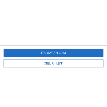
ДОРОТЕЯ ДАЧКОВА:
СЪГЛАСЕН СЪМ
Съдебна реформа може да започне със снимки на консервите от
село
ОЩЕ ОПЦИИ